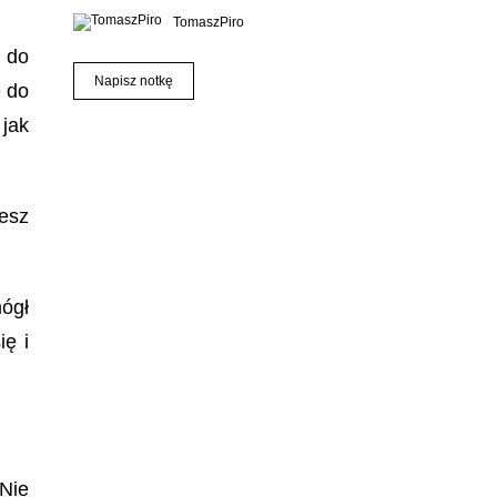
TomaszPiro
 do
Napisz notkę
e do
 jak
esz
mógł
ę i
 Nie