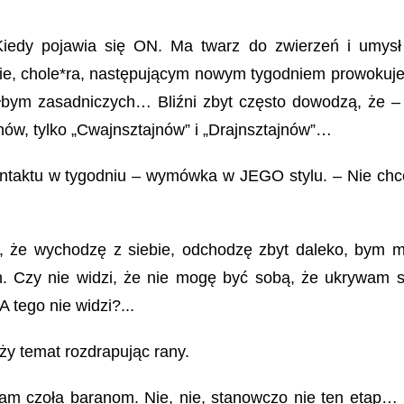
Kiedy pojawia się ON. Ma twarz do zwierzeń i umysł
nie, chole*ra, następującym nowym tygodniem prowokuj
kłbym zasadniczych… Bliźni zbyt często dowodzą, że –
nów, tylko „Cwajnsztajnów” i „Drajnsztajnów”…
ntaktu w tygodniu – wymówka w JEGO stylu. – Nie chc
zi, że wychodzę z siebie, odchodzę zbyt daleko, bym 
. Czy nie widzi, że nie mogę być sobą, że ukrywam si
 tego nie widzi?...
ży temat rozdrapując rany.
am czoła baranom. Nie, nie, stanowczo nie ten etap…