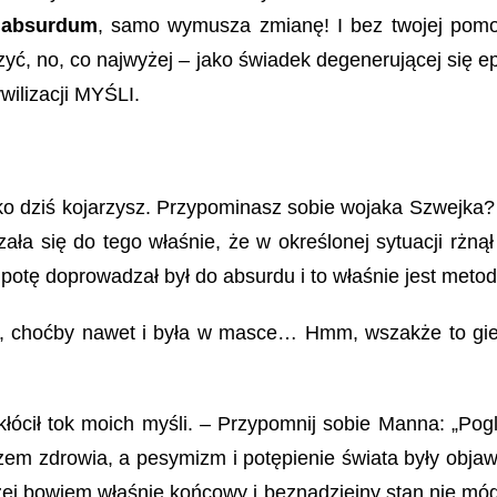
 absurdum
, samo wymusza zmianę! I bez twojej pomo
yć, no, co najwyżej – jako świadek degenerującej się e
ywilizacji MYŚLI.
ko dziś kojarzysz. Przypominasz sobie wojaka Szwejka
a się do tego właśnie, że w określonej sytuacji rżnął
potę doprowadzał był do absurdu i to właśnie jest metod
z, choćby nawet i była w masce… Hmm, wszakże to gie
łócił tok moich myśli. – Przypomnij sobie Manna: „Pog
azem zdrowia, a pesymizm i potępienie świata były obj
zej bowiem właśnie końcowy i beznadziejny stan nie mó