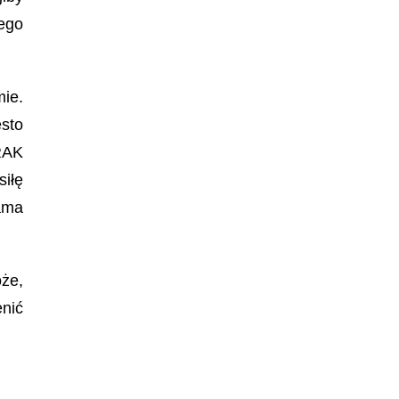
ego
mie.
ęsto
RAK
siłę
sama
oże,
nić