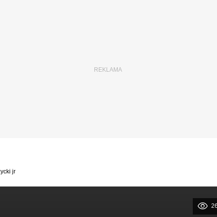
cki jr
2