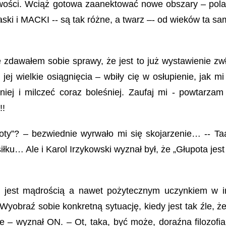
liwości. Wciąż gotowa zaanektować nowe obszary – pol
ski i MACKI -- są tak różne, a twarz –- od wieków ta sa
e zdawałem sobie sprawy, że jest to już wystawienie zw
ej wielkie osiągnięcia – wbiły cię w osłupienie, jak mi
iej i milczeć coraz boleśniej. Zaufaj mi - powtarzam
!!
ty”? – bezwiednie wyrwało mi się skojarzenie… -- Taa
ku… Ale i Karol Irzykowski wyznał był, że „Głupota jest
ty jest mądrością a nawet pożytecznym uczynkiem w i
yobraź sobie konkretną sytuację, kiedy jest tak źle, ż
 wyznał ON. – Ot, taka, być może, doraźna filozofia