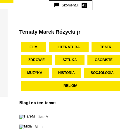
Skomentuj
43
Tematy Marek Różycki jr
FILM
LITERATURA
TEATR
ZDROWIE
SZTUKA
OSOBISTE
MUZYKA
HISTORIA
SOCJOLOGIA
RELIGIA
Blogi na ten temat
HareM
Mida