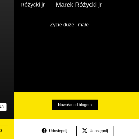
Marek Różycki jr
Życie duże i małe
Nowości od blogera
43
G
Udostępnij
Udostępnij