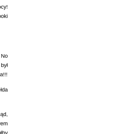
cy!
poki
? No
 był
a!!!
łda
ląd,
awem
głby