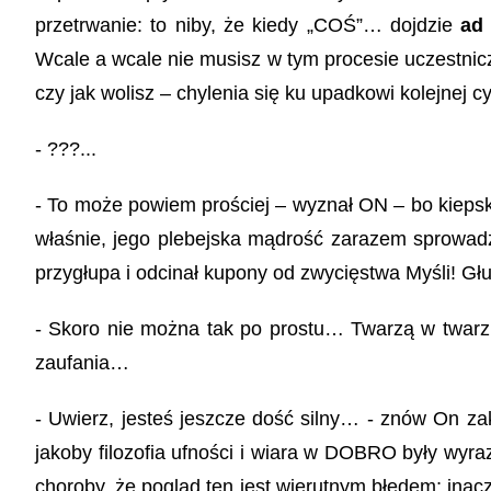
przetrwanie: to niby, że kiedy „COŚ”… dojdzie
ad
Wcale a wcale nie musisz w tym procesie uczestnicz
czy jak wolisz – chylenia się ku upadkowi kolejnej c
- ???...
- To może powiem prościej – wyznał ON – bo kieps
właśnie, jego plebejska mądrość zarazem sprowadzał
przygłupa i odcinał kupony od zwycięstwa Myśli! Głu
- Skoro nie można tak po prostu… Twarzą w twar
zaufania…
- Uwierz, jesteś jeszcze dość silny… - znów On zak
jakoby filozofia ufności i wiara w DOBRO były wyr
choroby, że pogląd ten jest wierutnym błędem; inac