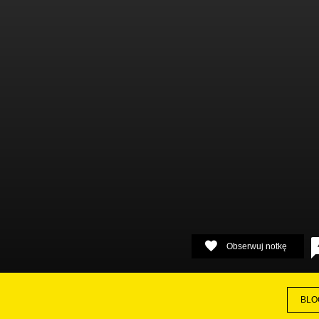
Obserwuj notkę
BLO