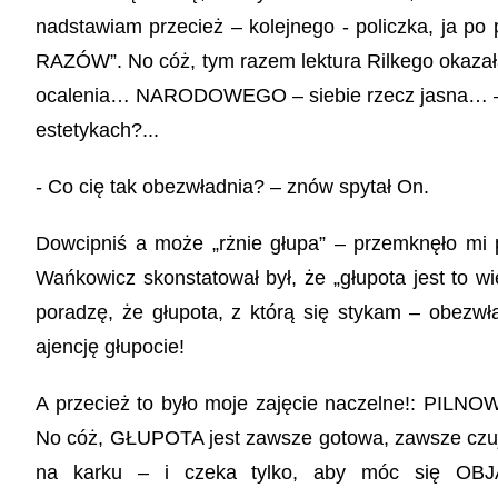
nadstawiam przecież – kolejnego - policzka, j
RAZÓW”. No cóż, tym razem lektura Rilkego okazała
ocalenia… NARODOWEGO – siebie rzecz jasna… – n
estetykach?...
- Co cię tak obezwładnia? – znów spytał On.
Dowcipniś a może „rżnie głupa” – przemknęło mi 
Wańkowicz skonstatował był, że „głupota jest to wi
poradzę, że głupota, z którą się stykam – obezwł
ajencję głupocie!
A przecież to było moje zajęcie naczelne!:
No cóż, GŁUPOTA jest zawsze gotowa, zawsze czujna 
na karku – i czeka tylko, aby móc się 