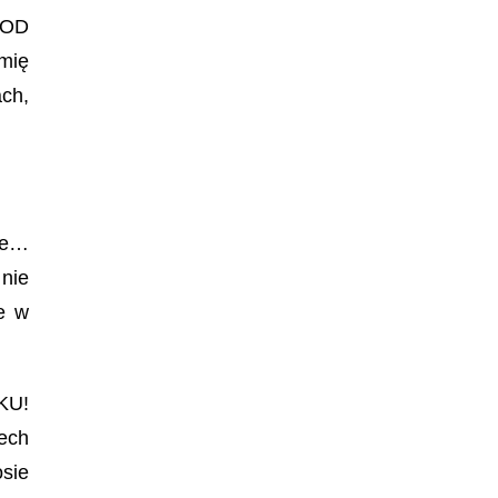
 OD
imię
ch,
ie…
 nie
le w
KU!
dech
sie