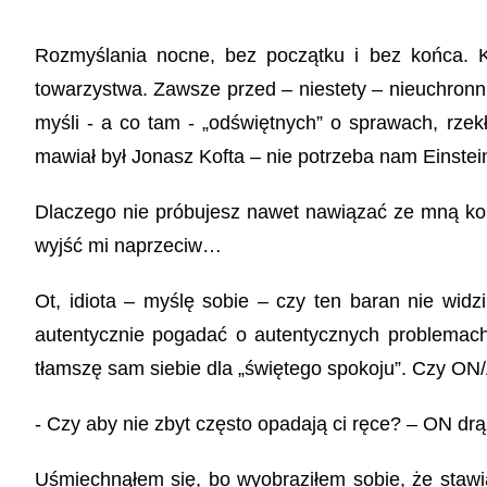
Rozmyślania nocne, bez początku i bez końca. 
towarzystwa. Zawsze przed – niestety – nieuchron
myśli - a co tam - „odświętnych” o sprawach, rze
mawiał był Jonasz Kofta – nie potrzeba nam Einstei
Dlaczego nie próbujesz nawet nawiązać ze mną ko
wyjść mi naprzeciw…
Ot, idiota – myślę sobie – czy ten baran nie wid
autentycznie pogadać o autentycznych problemach
tłamszę sam siebie dla „świętego spokoju”. Czy ON/A
- Czy aby nie zbyt często opadają ci ręce? – ON drą
Uśmiechnąłem się, bo wyobraziłem sobie, że stawi