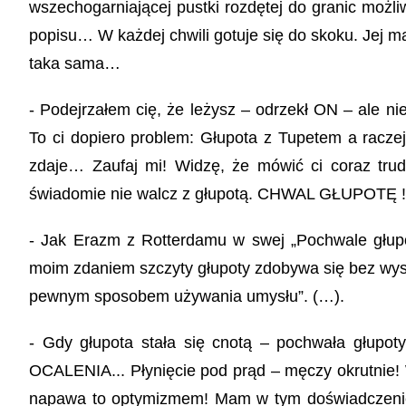
wszechogarniającej pustki rozdętej do granic moż
popisu… W każdej chwili gotuje się do skoku. Jej ma
taka sama…
- Podejrzałem cię, że leżysz – odrzekł ON – ale ni
To ci dopiero problem: Głupota z Tupetem a raczej j
zdaje… Zaufaj mi! Widzę, że mówić ci coraz trudn
świadomie nie walcz z głupotą. CHWAL GŁUPOTĘ !
- Jak Erazm z Rotterdamu w swej „Pochwale głupo
moim zdaniem szczyty głupoty zdobywa się bez wysił
pewnym sposobem używania umysłu”. (…).
- Gdy głupota stała się cnotą – pochwała głupo
OCALENIA... Płynięcie pod prąd – męczy okrutnie! W
napawa to optymizmem! Mam w tym doświadczenie –