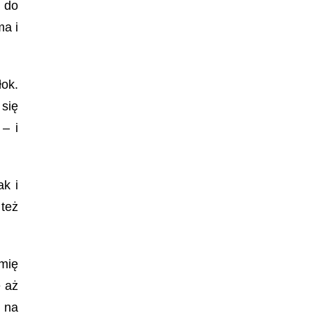
a do
ma i
łok.
 się
 – i
k i
 też
mię
e aż
 na