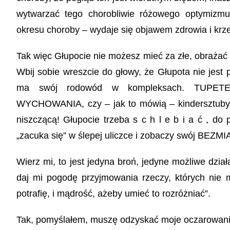
wytwarzać tego chorobliwie różowego optymizmu
okresu choroby – wydaje się objawem zdrowia i krz
Tak więc Głupocie nie możesz mieć za złe, obrażać s
Wbij sobie wreszcie do głowy, że Głupota nie jest 
ma swój rodowód w kompleksach. TUP
WYCHOWANIA, czy – jak to mówią – kindersztuby. T
niszczącą! Głupocie trzeba s c h l e b i a ć , do
„zacuka się” w ślepej uliczce i zobaczy swój BEZ
Wierz mi, to jest jedyna broń, jedyne możliwe dzia
daj mi pogodę przyjmowania rzeczy, których nie 
potrafię, i mądrość, ażeby umieć to rozróżniać”.
Tak, pomyślałem, muszę odzyskać moje oczarowanie