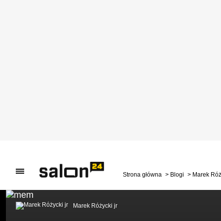
Strona główna
Blogi
Marek Róży
Marek Różycki jr