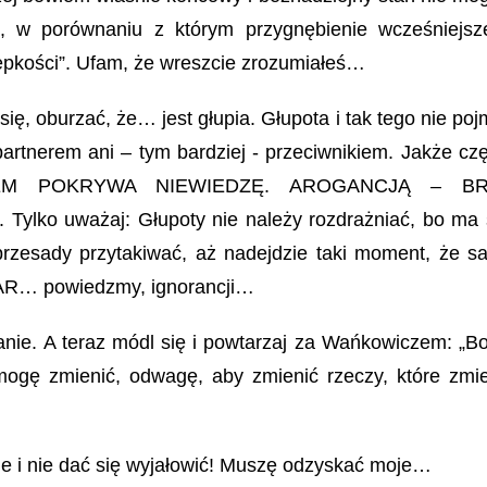
, w porównaniu z którym przygnębienie wcześniejsz
epkości”. Ufam, że wreszcie zrozumiałeś…
ię, oburzać, że… jest głupia. Głupota i tak tego nie poj
partnerem ani – tym bardziej - przeciwnikiem. Jakże cz
ETEM POKRYWA NIEWIEDZĘ. AROGANCJĄ – B
ylko uważaj: Głupoty nie należy rozdrażniać, bo ma 
 przesady przytakiwać, aż nadejdzie taki moment, że 
MIAR… powiedzmy, ignorancji…
łanie. A teraz módl się i powtarzaj za Wańkowiczem: „B
mogę zmienić, odwagę, aby zmienić rzeczy, które zmie
 i nie dać się wyjałowić! Muszę odzyskać moje…