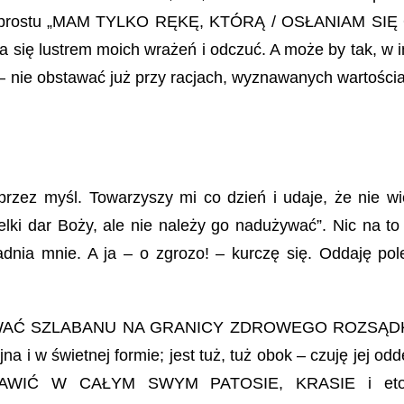
a po prostu „MAM TYLKO RĘKĘ, KTÓRĄ / OSŁANIAM SIĘ
 się lustrem moich wrażeń i odczuć. A może by tak, w 
ie obstawać już przy racjach, wyznawanych wartościa
przez myśl. Towarzyszy mi co dzień i udaje, że nie w
elki dar Boży, ale nie należy go nadużywać”. Nic na to
adnia mnie. A ja – o zgrozo! – kurczę się. Oddaję po
 PILNOWAĆ SZLABANU NA GRANICY ZDROWEGO ROZSĄD
i w świetnej formie; jest tuż, tuż obok – czuję jej od
OBJAWIĆ W CAŁYM SWYM PATOSIE, KRASIE i eto