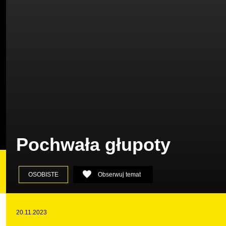
Pochwała głupoty
OSOBISTE
Obserwuj temat
mem
20.11.2023