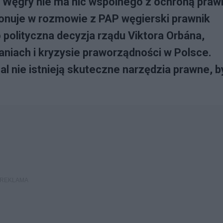
z Węgry nie ma nic wspólnego z ochroną praw
onuje w rozmowie z PAP węgierski prawnik
polityczna decyzja rządu Viktora Orbána,
aniach i kryzysie praworządności w Polsce.
l nie istnieją skuteczne narzędzia prawne, b