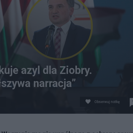
je azyl dla Ziobry.
łszywa narracja”
Obserwuj notkę
P/EPA/AKOS KAISER / Hungarian PM Communication HANDO