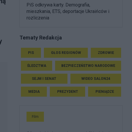
ną
PiS odkrywa karty. Demografia,
mieszkania, ETS, deportacje Ukraińców i
rozliczenia
Tematy Redakcja
y
PIS
GŁOS REGIONÓW
ZDROWIE
ŚLEDZTWA
BEZPIECZEŃSTWO NARODOWE
SEJM I SENAT
WIDEO SALON24
MEDIA
PREZYDENT
PIENIĄDZE
Film