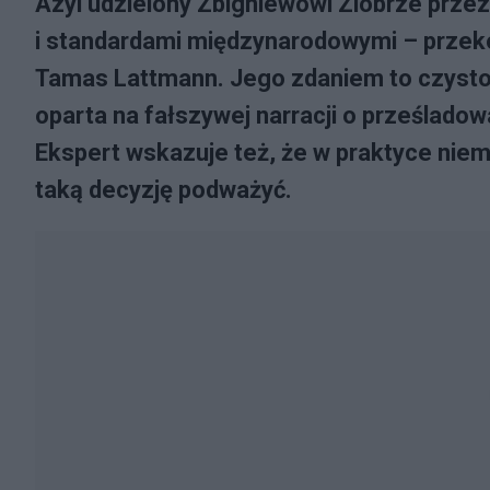
Azyl udzielony Zbigniewowi Ziobrze prze
i standardami międzynarodowymi – przek
Tamas Lattmann. Jego zdaniem to czysto 
oparta na fałszywej narracji o prześladow
Ekspert wskazuje też, że w praktyce niema
taką decyzję podważyć.