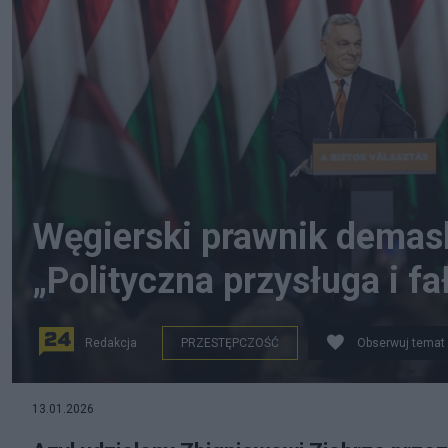
Węgierski prawnik demasku
„Polityczna przysługa i fa
Redakcja
PRZESTĘPCZOŚĆ
Obserwuj temat
na zdjęciu: Viktor Orban i Zbigniew Ziobro. fot. PA
13.01.2026