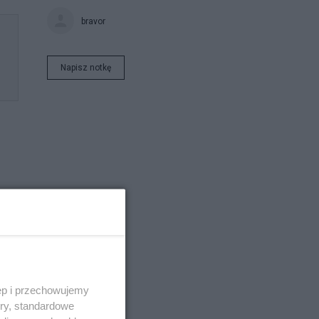
bravor
Napisz notkę
e
ęp i przechowujemy
ory, standardowe