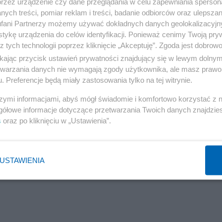
do postępowania o naruszenie prawa UE, wszczętego prz
przez urządzenie czy dane przeglądania w celu zapewniania sperson
ych treści, pomiar reklam i treści, badanie odbiorców oraz ulepszan
jności trafić do Trybunał Sprawiedliwości Unii Europejsk
fani Partnerzy możemy używać dokładnych danych geolokalizacyjn
kwestionowanie decyzji azylowej w sądzie węgierskim j
tykę urządzenia do celów identyfikacji. Ponieważ cenimy Twoją pry
z tych technologii poprzez kliknięcie „Akceptuję”. Zgoda jest dobro
ikając przycisk ustawień prywatności znajdujący się w lewym dolny
etwarzania danych nie wymagają zgody użytkownika, ale masz prawo 
. Preferencje będą miały zastosowania tylko na tej witrynie.
szymi informacjami, abyś mógł świadomie i komfortowo korzystać z
gółowe informacje dotyczące przetwarzania Twoich danych znajdzi
s
oraz po kliknięciu w „Ustawienia”.
USTAWIENIA