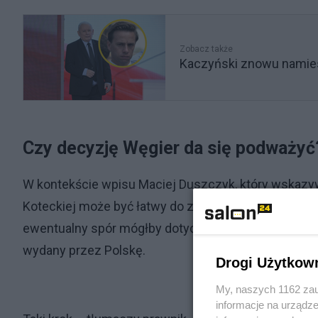
Zobacz także
Kaczyński znowu namie
Czy decyzję Węgier da się podważyć
W kontekście wpisu Maciej Duszczyk, który wskazywa
Koteckiej może być łatwy do zakwestionowania poz
ewentualny spór mógłby dotyczyć odmowy wykonania 
wydany przez Polskę.
Drogi Użytkow
My, naszych 1162 zau
informacje na urządze