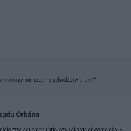
oże stworzy pan rząd na uchodźstwie, co?!”
rządu Orbána
eje tzw. actio popularis, czyli skarga obywatelska. –