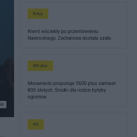
Rosja
Kreml wściekły po przemówieniu
Nawrockiego. Zacharowa dostała szału
800 plus
Morawiecki proponuje 3600 plus zamiast
800 złotych. Środki dla rodzin byłyby
ogromne
98
UT
PiS