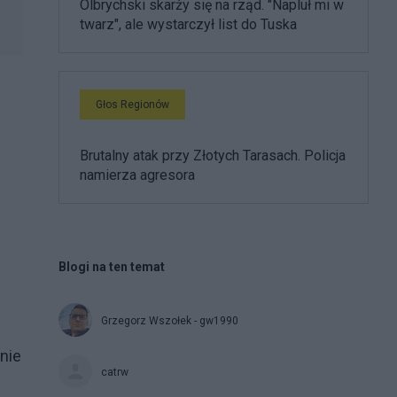
Olbrychski skarży się na rząd. "Napluł mi w
twarz", ale wystarczył list do Tuska
Głos Regionów
Brutalny atak przy Złotych Tarasach. Policja
namierza agresora
Blogi na ten temat
Grzegorz Wszołek - gw1990
nie
catrw