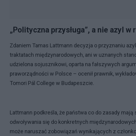
„Polityczna przysługa”, a nie azyl w
Zdaniem Tamas Lattmann decyzja o przyznaniu azylu
traktatach międzynarodowych, ani w uznanych stand
udzielona sojusznikowi, oparta na fałszywych argum
praworządności w Polsce – ocenił prawnik, wykład
Tomori Pál College w Budapeszcie.
Lattmann podkreśla, że państwa co do zasady mają 
odwoływania się do konkretnych międzynarodowych 
może naruszać zobowiązań wynikających z członkos