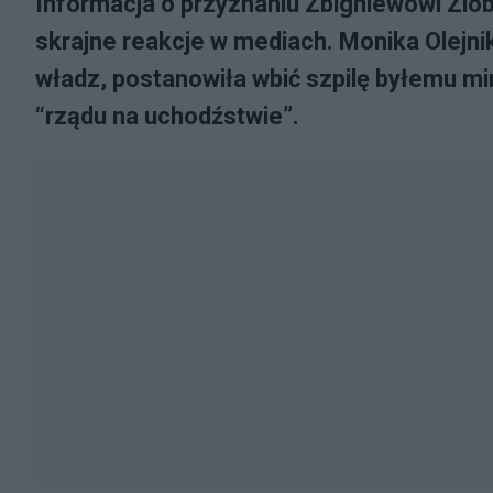
Informacja o przyznaniu Zbigniewowi Zio
skrajne reakcje w mediach. Monika Olejni
władz, postanowiła wbić szpilę byłemu mi
“rządu na uchodźstwie”.