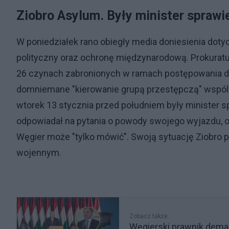
Ziobro Asylum. Były minister sprawi
W poniedziałek rano obiegły media doniesienia doty
polityczny oraz ochronę międzynarodową. Prokurat
26 czynach zabronionych w ramach postępowania d
domniemane "kierowanie grupą przestępczą" wspó
wtorek 13 stycznia przed południem były minister s
odpowiadał na pytania o powody swojego wyjazdu, o 
Węgier może "tylko mówić". Swoją sytuację Ziobro 
wojennym.
Zobacz także
Węgierski prawnik demask