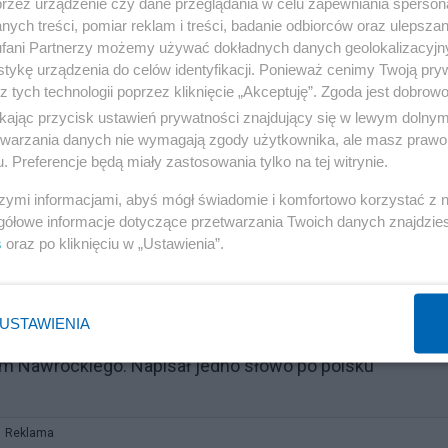
przez urządzenie czy dane przeglądania w celu zapewniania sperson
ych treści, pomiar reklam i treści, badanie odbiorców oraz ulepszan
fani Partnerzy możemy używać dokładnych danych geolokalizacyjn
tykę urządzenia do celów identyfikacji. Ponieważ cenimy Twoją pry
z tych technologii poprzez kliknięcie „Akceptuję”. Zgoda jest dobro
ikając przycisk ustawień prywatności znajdujący się w lewym dolny
etwarzania danych nie wymagają zgody użytkownika, ale masz prawo 
. Preferencje będą miały zastosowania tylko na tej witrynie.
szymi informacjami, abyś mógł świadomie i komfortowo korzystać z
gółowe informacje dotyczące przetwarzania Twoich danych znajdzi
s
oraz po kliknięciu w „Ustawienia”.
USTAWIENIA
 Nawrockiego. Napisał jedno słowo po polsku
Reklama