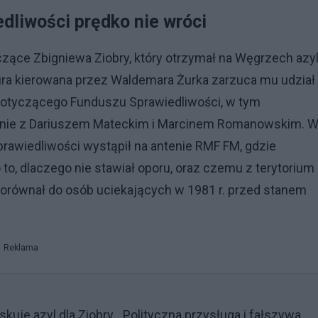
edliwości prędko nie wróci
czące Zbigniewa Ziobry, który otrzymał na Węgrzech azy
ura kierowana przez Waldemara Żurka zarzuca mu udział
otyczącego Funduszu Sprawiedliwości, w tym
lnie z Dariuszem Mateckim i Marcinem Romanowskim. 
prawiedliwości wystąpił na antenie RMF FM, gdzie
to, dlaczego nie stawiał oporu, oraz czemu z terytorium
porównał do osób uciekających w 1981 r. przed stanem
Reklama
uje azyl dla Ziobry. „Polityczna przysługa i fałszywa