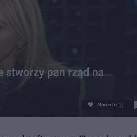
że stworzy pan rząd na
Obserwuj notkę
prod. TVN24. fot. tvn24, YouTube