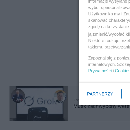
informacje wysyłane 
wybór spersonalizowan
Użytkownika my i Zau
skanować charakterys
zgodę na korzystanie 
ją zmienić/wycofać kl
Niektóre rodzaje prz
takiemu przetwarzaniu
Zapoznaj się z poniż
internetowych. Szcze
Prywatności
i
Cookie
PARTNERZY
Zobacz także
Musk zachwycony wetem