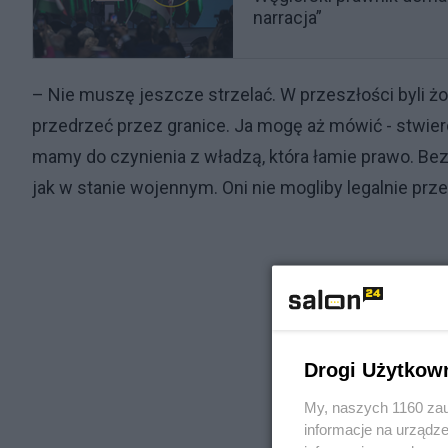
narracja”
– Nie muszę jeszcze strzelać. W przeszłości byli żoł
przedrzeć przez granice. Ja mogę aż mówić - stwierd
mamy do czynienia z władzą, która łamie prawo. Bezpra
jak w stanie wojennym. Oni nie mogliby legalnie pr
Drogi Użytkow
My, naszych 1160 zau
informacje na urządze