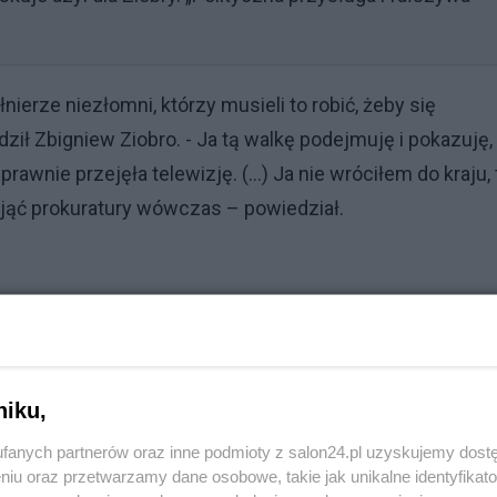
nierze niezłomni, którzy musieli to robić, żeby się
ził Zbigniew Ziobro. - Ja tą walkę podejmuję i pokazuję,
wnie przejęła telewizję. (...) Ja nie wróciłem do kraju, 
zejąć prokuratury wówczas – powiedział.
niku,
fanych partnerów oraz inne podmioty z salon24.pl uzyskujemy dost
niu oraz przetwarzamy dane osobowe, takie jak unikalne identyfikat