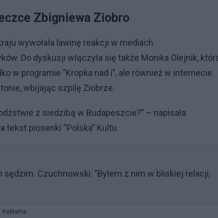
ieczce Zbigniewa Ziobro
raju wywołała lawinę reakcji w mediach
ków. Do dyskusji włączyła się także Monika Olejnik, któr
ko w programie "Kropka nad i", ale również w internecie.
nie, wbijając szpilę Ziobrze.
odźstwie z siedzibą w Budapeszcie?” – napisała
a tekst piosenki “Polska” Kultu.
 sędzim. Czuchnowski: "Byłem z nim w bliskiej relacji,
Reklama