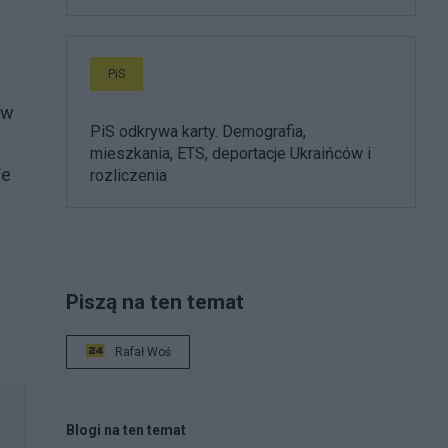
PiS
l
 w
PiS odkrywa karty. Demografia,
mieszkania, ETS, deportacje Ukraińców i
We
rozliczenia
Piszą na ten temat
Rafał Woś
Blogi na ten temat