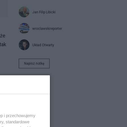
Jan Filip Libicki
wroclawskireporter
 że
tak
Układ Otwarty
Napisz notkę
ęp i przechowujemy
ory, standardowe