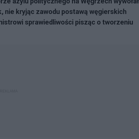
brze azylu politycznego na Węgrzech wywoła
k, nie kryjąc zawodu postawą węgierskich
nistrowi sprawiedliwości pisząc o tworzeniu