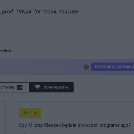
, prod. TVN24. fot. tvn24, YouTube
orskim.
komentuj
79
Obserwuj notkę
Kultura
Czy Miłosz Kłeczek będzie prowadził program nago?