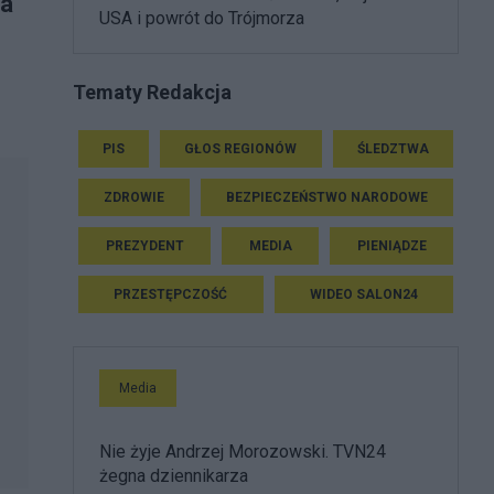
ła
USA i powrót do Trójmorza
Tematy Redakcja
PIS
GŁOS REGIONÓW
ŚLEDZTWA
ZDROWIE
BEZPIECZEŃSTWO NARODOWE
PREZYDENT
MEDIA
PIENIĄDZE
PRZESTĘPCZOŚĆ
WIDEO SALON24
Media
Nie żyje Andrzej Morozowski. TVN24
żegna dziennikarza