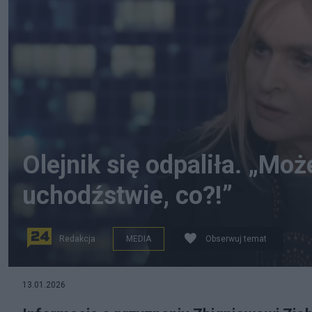
Olejnik się odpaliła. „Mo
uchodźstwie, co?!”
Redakcja
MEDIA
Obserwuj temat
na zdjęciu: Monika Olejnik w programie „Kropka nad i”, 
13.01.2026