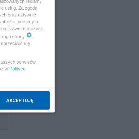
alizowanych reklam,
ie usług. Za zgodą
ych oraz aktywnie
watność, prosimy o
wolna i zawsze możesz
m rogu strony
.
sprzeciwić się
 naszych serwisów
esz w
Polityce
AKCEPTUJĘ