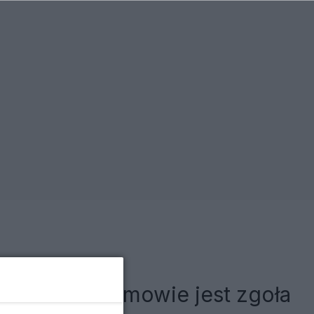
owersyjnej umowie jest zgoła