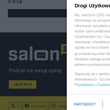
inna
Drogi Użytkow
My, naszych 1162 zau
informacje na urządze
informacje wysyłane 
wybór spersonalizowan
Użytkownika my i Zau
skanować charakterys
zgodę na korzystanie 
ją zmienić/wycofać kl
Niektóre rodzaje prz
takiemu przetwarzaniu
Podziel się swoją opinią
Zapoznaj się z poniż
internetowych. Szcze
Prywatności
i
Cookie
ZAŁÓŻ BLOG
PARTNERZY
X
Facebook
Instagram