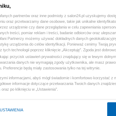
niku,
« WRÓĆ DO NOTKI
fanych partnerów oraz inne podmioty z salon24.pl uzyskujemy dost
niu oraz przetwarzamy dane osobowe, takie jak unikalne identyfikat
przez urządzenie czy dane przeglądania w celu zapewniania sperson
ych treści, pomiar reklam i treści, badanie odbiorców oraz ulepszan
fani Partnerzy możemy używać dokładnych danych geolokalizacyjn
tykę urządzenia do celów identyfikacji. Ponieważ cenimy Twoją pry
Polityka
Gospodarka
z tych technologii poprzez kliknięcie „Akceptuję”. Zgoda jest dobro
ikając przycisk ustawień prywatności znajdujący się w lewym dolny
Rosja
Biznes
etwarzania danych nie wymagają zgody użytkownika, ale masz prawo 
PiS
Pieniądze
. Preferencje będą miały zastosowania tylko na tej witrynie.
Rząd
Centralny Port Komunikacyjny
szymi informacjami, abyś mógł świadomie i komfortowo korzystać z
Prezydent
Inwestycje
gółowe informacje dotyczące przetwarzania Twoich danych znajdzi
s
oraz po kliknięciu w „Ustawienia”.
NATO
Podatki
WIĘCEJ
WIĘCEJ
USTAWIENIA