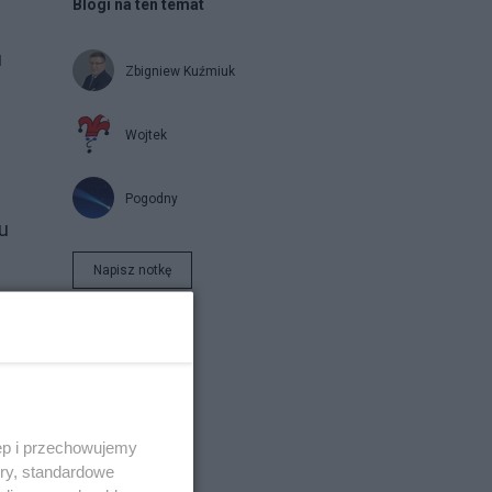
Blogi na ten temat
u
Zbigniew Kuźmiuk
Wojtek
Pogodny
u
Napisz notkę
a
ęp i przechowujemy
ory, standardowe