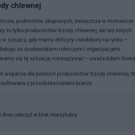
ody chlewnej
etwórców, podmiotów skupowych, zwłaszcza w momencie
zy to tylko producentów trzody chlewnej, ale też innych
ą w sytuacji, gdy mamy deficyty i niedobory na rynku –
dialogu ze środowiskiem rolniczym i organizacjami
aramy się tę sytuację rozwiązywać – uważa Adam Nowa
m wsparcia dla polskich producentów trzody chlewnej. 
onsultowana z przedstawicielami branży.
i dron uderzył w blok mieszkalny