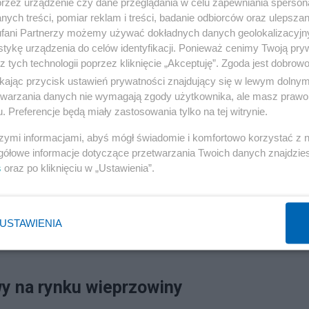
przez urządzenie czy dane przeglądania w celu zapewniania sperson
a i problemy, z którymi boryka się sektor producentów
ych treści, pomiar reklam i treści, badanie odbiorców oraz ulepszan
a . Chodzi i o tych, którzy produkują w cyklu zamkniętym
fani Partnerzy możemy używać dokładnych danych geolokalizacyjn
tykę urządzenia do celów identyfikacji. Ponieważ cenimy Twoją pry
otwarty, kupują prosięta spoza gospodarstw, są bardzo
z tych technologii poprzez kliknięcie „Akceptuję”. Zgoda jest dobro
 cenie, która generuje stratę w ich gospodarstwie – mów
ikając przycisk ustawień prywatności znajdujący się w lewym dolny
etwarzania danych nie wymagają zgody użytkownika, ale masz prawo 
. Preferencje będą miały zastosowania tylko na tej witrynie.
Reklama
szymi informacjami, abyś mógł świadomie i komfortowo korzystać z
gółowe informacje dotyczące przetwarzania Twoich danych znajdzi
s
oraz po kliknięciu w „Ustawienia”.
 protestuje, Wałęsa zdjął przypinkę z ukraińską flagą
USTAWIENIA
y na rynku wieprzowiny