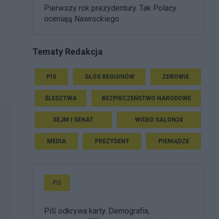
Pierwszy rok prezydentury. Tak Polacy
oceniają Nawrockiego
Tematy Redakcja
PIS
GŁOS REGIONÓW
ZDROWIE
ŚLEDZTWA
BEZPIECZEŃSTWO NARODOWE
SEJM I SENAT
WIDEO SALON24
MEDIA
PREZYDENT
PIENIĄDZE
PiS
PiS odkrywa karty. Demografia,