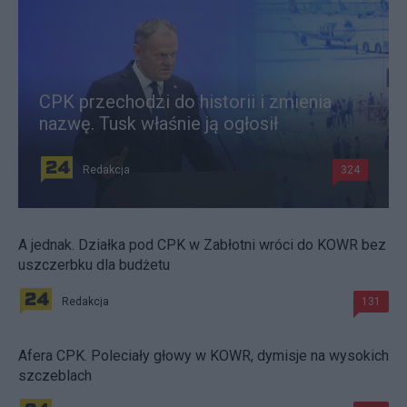
CPK przechodzi do historii i zmienia
nazwę. Tusk właśnie ją ogłosił
Redakcja
324
A jednak. Działka pod CPK w Zabłotni wróci do KOWR bez
uszczerbku dla budżetu
Redakcja
131
Afera CPK. Poleciały głowy w KOWR, dymisje na wysokich
szczeblach