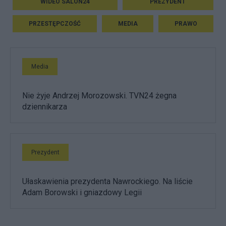
WIDEO SALON24
PREZYDENT
PRZESTĘPCZOŚĆ
MEDIA
PRAWO
Media
Nie żyje Andrzej Morozowski. TVN24 żegna
dziennikarza
Prezydent
Ułaskawienia prezydenta Nawrockiego. Na liście
Adam Borowski i gniazdowy Legii