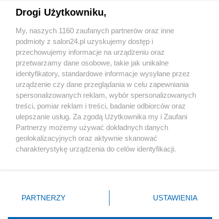
Drogi Użytkowniku,
Sport
My, naszych 1160 zaufanych partnerów oraz inne
podmioty z salon24.pl uzyskujemy dostęp i
Społeczeństwo
przechowujemy informacje na urządzeniu oraz
przetwarzamy dane osobowe, takie jak unikalne
Kultura
identyfikatory, standardowe informacje wysyłane przez
urządzenie czy dane przeglądania w celu zapewniania
spersonalizowanych reklam, wybór spersonalizowanych
treści, pomiar reklam i treści, badanie odbiorców oraz
ulepszanie usług. Za zgodą Użytkownika my i Zaufani
X
Facebook
Instagram
Youtube
Partnerzy możemy używać dokładnych danych
geolokalizacyjnych oraz aktywnie skanować
charakterystykę urządzenia do celów identyfikacji.
Web Content Media sp. z o. o. © 2022
Ponieważ cenimy Twoją prywatność, prosimy o zgodę na
korzystanie z tych technologii poprzez kliknięcie
„Akceptuję”. Zgoda jest dobrowolna i zawsze możesz ją
Pomoc
O nas
Praca
Reklama
Kontakt
zmienić/wycofać klikając przycisk ustawień prywatności
PARTNERZY
USTAWIENIA
znajdujący się w lewym dolnym rogu strony
. Niektóre
rodzaje przetwarzania danych nie wymagają zgody