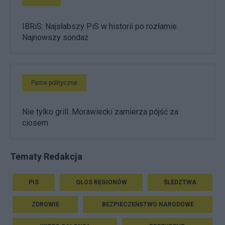
IBRiS: Najsłabszy PiS w historii po rozłamie.
Najnowszy sondaż
Partie polityczne
Nie tylko grill. Morawiecki zamierza pójść za
ciosem
Tematy Redakcja
PIS
GŁOS REGIONÓW
ŚLEDZTWA
ZDROWIE
BEZPIECZEŃSTWO NARODOWE