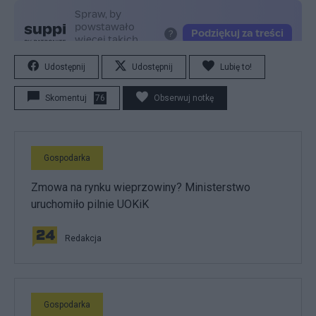
Udostępnij
Udostępnij
Lubię to!
Skomentuj
76
Obserwuj notkę
Gospodarka
Zmowa na rynku wieprzowiny? Ministerstwo
uruchomiło pilnie UOKiK
Redakcja
Gospodarka