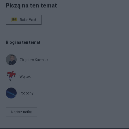
Piszą na ten temat
Rafał Woś
Blogi na ten temat
Zbigniew Kuźmiuk
Wojtek
Pogodny
Napisz notkę