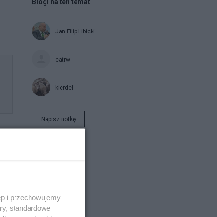
Blogi na ten temat
e
Jan Filip Libicki
catrw
kierdel
Napisz notkę
ęp i przechowujemy
ory, standardowe
.