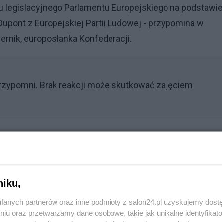
gu legislacyjnego Parlamentu Europejskiego na podstawi
üpont z Europejskiej Partii Ludowej - przypomina w
nik, europosłanka Konfederacji.
e przypomni. Brak reakcji może skutkować zajęciem
Reklama
ają możliwość uznania wniosku o ochronę
niku,
biegająca się o azyl mogła uzyskać skuteczną ochronę
fanych partnerów oraz inne podmioty z salon24.pl uzyskujemy dost
twa. Część wniosków będzie mogła być odrzucana już na
niu oraz przetwarzamy dane osobowe, takie jak unikalne identyfikat
wadzenia pełnej procedury azylowej na terytorium Unii