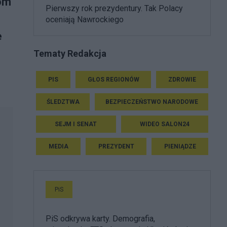
jom
Pierwszy rok prezydentury. Tak Polacy
oceniają Nawrockiego
e
Tematy Redakcja
PIS
GŁOS REGIONÓW
ZDROWIE
ŚLEDZTWA
BEZPIECZEŃSTWO NARODOWE
SEJM I SENAT
WIDEO SALON24
MEDIA
PREZYDENT
PIENIĄDZE
PiS
PiS odkrywa karty. Demografia,