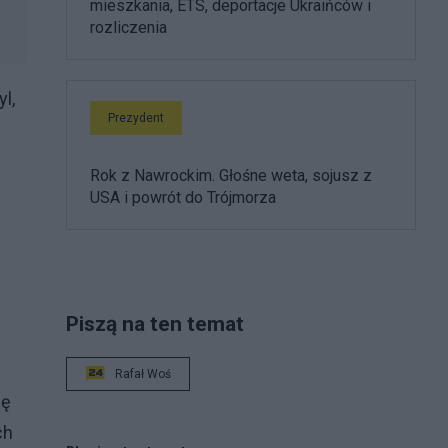
mieszkania, ETS, deportacje Ukraińców i
rozliczenia
l,
Prezydent
Rok z Nawrockim. Głośne weta, sojusz z
USA i powrót do Trójmorza
Piszą na ten temat
Rafał Woś
ię
ch