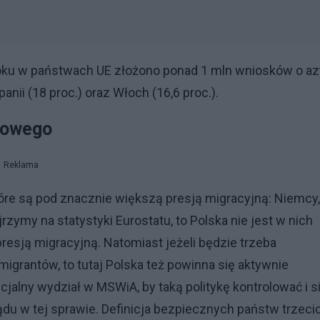
ku w państwach UE złożono ponad 1 mln wniosków o azy
panii (18 proc.) oraz Włoch (16,6 proc.).
lowego
Reklama
óre są pod znacznie większą presją migracyjną: Niemcy,
zymy na statystyki Eurostatu, to Polska nie jest w nich
resją migracyjną. Natomiast jeżeli będzie trzeba
rantów, to tutaj Polska też powinna się aktywnie
alny wydział w MSWiA, by taką politykę kontrolować i s
ądu w tej sprawie. Definicja bezpiecznych państw trzeci