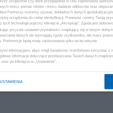
przez urządzenie czy dane przeglądania w celu zapewniania sperson
ych treści, pomiar reklam i treści, badanie odbiorców oraz ulepszan
ncepcję bezpiecznego państwa trzeciego wtedy, gdy
fani Partnerzy możemy używać dokładnych danych geolokalizacyjn
tykę urządzenia do celów identyfikacji. Ponieważ cenimy Twoją pry
osoba przejeżdżała tranzytem do UE przez państwo trzec
z tych technologii poprzez kliknięcie „Akceptuję”. Zgoda jest dobro
jem powiązania, a także gdy istnieje umowa lub
ikając przycisk ustawień prywatności znajdujący się w lewym dolny
ące przyjmowania osób ubiegających się o azyl.
etwarzania danych nie wymagają zgody użytkownika, ale masz prawo 
. Preferencje będą miały zastosowania tylko na tej witrynie.
szymi informacjami, abyś mógł świadomie i komfortowo korzystać z
gółowe informacje dotyczące przetwarzania Twoich danych znajdzi
s
oraz po kliknięciu w „Ustawienia”.
USTAWIENIA