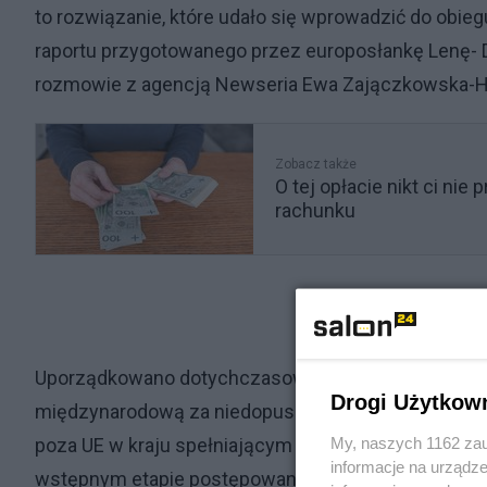
to rozwiązanie, które udało się wprowadzić do obie
raportu przygotowanego przez europosłankę Lenę- D
rozmowie z agencją Newseria Ewa Zajączkowska-Her
Zobacz także
O tej opłacie nikt ci ni
rachunku
Uporządkowano dotychczasowe przepisy i wzmacni
Drogi Użytkow
międzynarodową za niedopuszczalny, jeżeli osoba u
My, naszych 1162 zau
poza UE w kraju spełniającym kryteria bezpieczeńs
informacje na urządze
wstępnym etapie postępowania bez konieczności pro