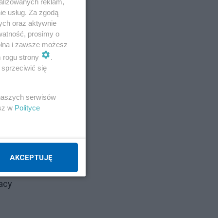
alizowanych reklam,
ie usług. Za zgodą
ych oraz aktywnie
watność, prosimy o
wolna i zawsze możesz
zyć
m rogu strony
.
sprzeciwić się
 naszych serwisów
esz w
Polityce
AKCEPTUJĘ
ę
racy