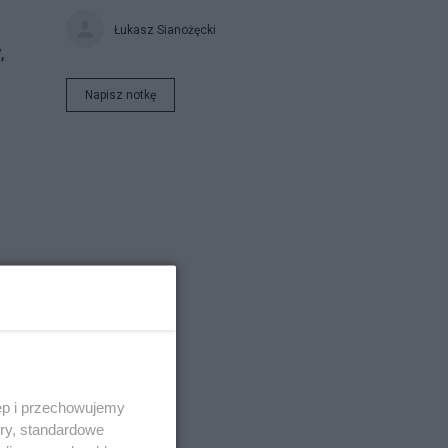
Łukasz Sianożęcki
,
Napisz notkę
ęp i przechowujemy
ory, standardowe