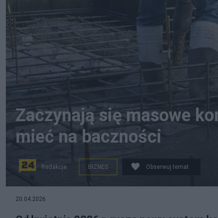
Zaczynają się masowe kon
mieć na baczności
Redakcja
BIZNES
Obserwuj temat
Zdjęcie ilustracyjne, źródło: Canva
20.04.2026