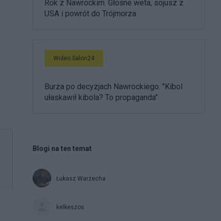
Rok z Nawrockim. Głośne weta, sojusz z
USA i powrót do Trójmorza
Wideo Salon24
Burza po decyzjach Nawrockiego. "Kibol
ułaskawił kibola? To propaganda"
Blogi na ten temat
Łukasz Warzecha
kelkeszos