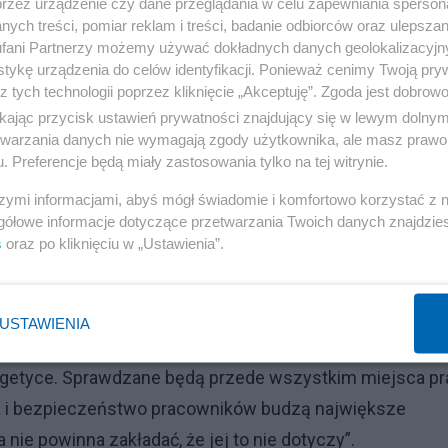
przez urządzenie czy dane przeglądania w celu zapewniania sperson
ych treści, pomiar reklam i treści, badanie odbiorców oraz ulepszan
fani Partnerzy możemy używać dokładnych danych geolokalizacyjn
tykę urządzenia do celów identyfikacji. Ponieważ cenimy Twoją pry
z tych technologii poprzez kliknięcie „Akceptuję”. Zgoda jest dobro
y. Zaplanowano ponad tysiąc inspekcji, które mają dotyc
ikając przycisk ustawień prywatności znajdujący się w lewym dolny
 Nie chodzi wyłącznie o kwestie formalne – inspektorzy
etwarzania danych nie wymagają zgody użytkownika, ale masz prawo 
. Preferencje będą miały zastosowania tylko na tej witrynie.
wistych warunkach zatrudnienia.
szymi informacjami, abyś mógł świadomie i komfortowo korzystać z
działaniami prewencyjnymi, które mają ograniczyć liczbę
gółowe informacje dotyczące przetwarzania Twoich danych znajdzi
s
oraz po kliknięciu w „Ustawienia”.
Reklama
USTAWIENIA
niczą się tylko do jednej branży. Inspektorzy pojawią si
nergetyce. Sprawdzane będą przede wszystkim miejsca p
a i bezpieczeństwo pracowników budzą największe
nie powinna zakładać, że jej to nie dotyczy”.