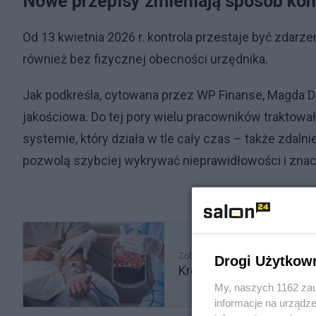
Nowe przepisy zmieniają sposób kont
Od 13 kwietnia 2026 r. kontrola przestaje być zdar
również bez fizycznej obecności urzędnika.
Jak podkreśla, cytowana przez WP Finanse, Magda 
jakościowa. Do tej pory wielu pracowników traktowa
systemie, który działa w tle cały czas – także zdal
pozwolą szybciej wykrywać nieprawidłowości i znac
Zobacz także
Drogi Użytkow
Krew tylko od niezasz
My, naszych 1162 zau
informacje na urządze