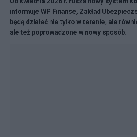
Od kwietnia 2026 r. rusza nowy system kon
informuje WP Finanse, Zakład Ubezpiecz
będą działać nie tylko w terenie, ale równ
ale też poprowadzone w nowy sposób.