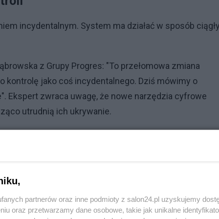
roli
zeniem incydentalnym. System ma działać w sposób ciągły
Dąbrowska z Grupy Progres: "To przełomowa zmiana
ło kontrolę jako coś incydentalnego. Dziś mówimy o
nie". Ekspert zwraca uwagę, że nowe narzędzia cyfrowe
ząco utrudnią ich ukrywanie.
Reklama
niku,
czepionych? Naukowcy alarmują przed nowym trendem
fanych partnerów oraz inne podmioty z salon24.pl uzyskujemy dost
niu oraz przetwarzamy dane osobowe, takie jak unikalne identyfikat