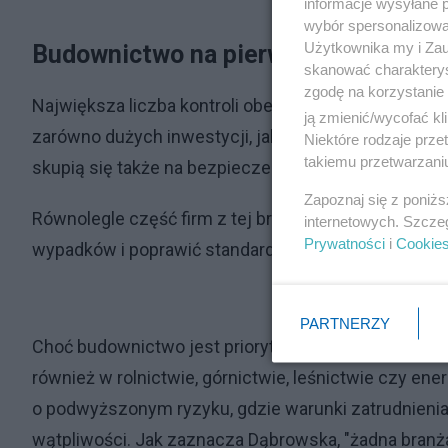
informacje wysyłane 
wybór spersonalizowan
Użytkownika my i Zau
Budownictwo na pierwszym planie
skanować charakterys
zgodę na korzystanie 
Największa liczba kontroli obejmie sektor budowlan
ją zmienić/wycofać kl
zarówno dużych inwestycji, jak i mniejszych budów.
Niektóre rodzaje prz
takiemu przetwarzaniu
skupią się także na bezpieczeństwie pracy i rzeczy
Zapoznaj się z poniż
Równolegle część firm z tej branży zostanie objęta 
internetowych. Szcze
Prywatności
i
Cookie
wypadków i poprawić standardy pracy.
PARTNERZY
Choć budownictwo jest priorytetem, kontrole nie ogra
również w rolnictwie, górnictwie, leśnictwie czy e
o podwyższonym ryzyku, gdzie warunki zatrudnieni
wątpliwości.
Jak zaznacza Dąbrowska, "żadna branża 