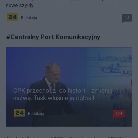
nowe szyldy
Redakcja
14
#
Centralny Port Komunikacyjny
CPK przechodzi do historii i zmienia
nazwę. Tusk właśnie ją ogłosił
Redakcja
324