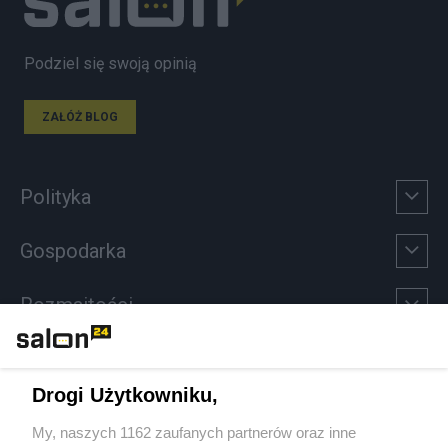
Podziel się swoją opinią
ZAŁÓŻ BLOG
Polityka
Gospodarka
Rozmaitości
Technologie
Drogi Użytkowniku,
Sport
My, naszych 1162 zaufanych partnerów oraz inne