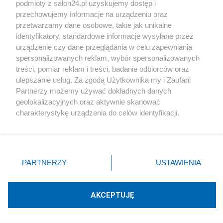
podmioty z salon24.pl uzyskujemy dostęp i
Społeczeństwo
przechowujemy informacje na urządzeniu oraz
przetwarzamy dane osobowe, takie jak unikalne
Kultura
identyfikatory, standardowe informacje wysyłane przez
urządzenie czy dane przeglądania w celu zapewniania
spersonalizowanych reklam, wybór spersonalizowanych
treści, pomiar reklam i treści, badanie odbiorców oraz
ulepszanie usług. Za zgodą Użytkownika my i Zaufani
X
Facebook
Instagram
Youtube
Partnerzy możemy używać dokładnych danych
geolokalizacyjnych oraz aktywnie skanować
charakterystykę urządzenia do celów identyfikacji.
Web Content Media sp. z o. o. © 2022
Ponieważ cenimy Twoją prywatność, prosimy o zgodę na
korzystanie z tych technologii poprzez kliknięcie
„Akceptuję”. Zgoda jest dobrowolna i zawsze możesz ją
Pomoc
O nas
Praca
Reklama
Kontakt
zmienić/wycofać klikając przycisk ustawień prywatności
PARTNERZY
USTAWIENIA
znajdujący się w lewym dolnym rogu strony
. Niektóre
rodzaje przetwarzania danych nie wymagają zgody
użytkownika, ale masz prawo sprzeciwić się takiemu
AKCEPTUJĘ
przetwarzaniu. Preferencje będą miały zastosowania tylko
Technologię dostarcza:
W3media.pl
na tej witrynie.