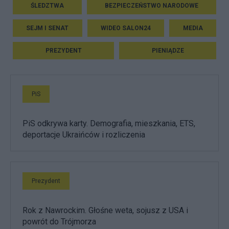
ŚLEDZTWA
BEZPIECZEŃSTWO NARODOWE
SEJM I SENAT
WIDEO SALON24
MEDIA
PREZYDENT
PIENIĄDZE
PiS
PiS odkrywa karty. Demografia, mieszkania, ETS,
deportacje Ukraińców i rozliczenia
Prezydent
Rok z Nawrockim. Głośne weta, sojusz z USA i
powrót do Trójmorza