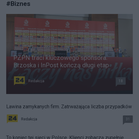
#
Biznes
PZPN traci kluczowego sponsora.
Brzoska i InPost kończą długi etap
Redakcja
18
Lawina zamykanych firm. Zatrważająca liczba przypadków
Redakcja
31
To koniec tej sieci w Polsce. Klienci zobaczą zupełnie