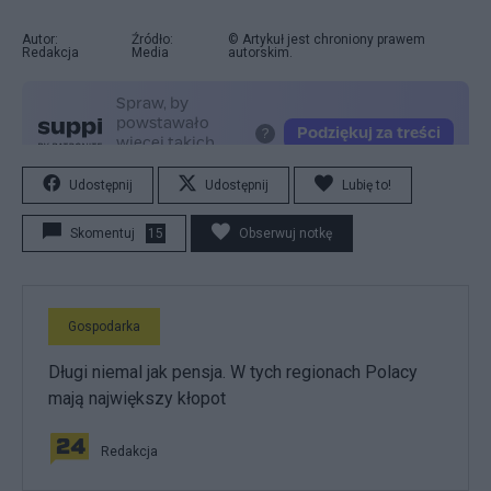
Autor:
Źródło:
© Artykuł jest chroniony prawem
Redakcja
Media
autorskim.
Udostępnij
Udostępnij
Lubię to!
Skomentuj
15
Obserwuj notkę
Gospodarka
Długi niemal jak pensja. W tych regionach Polacy
mają największy kłopot
Redakcja