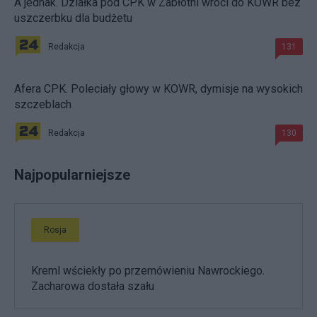
A jednak. Działka pod CPK w Zabłotni wróci do KOWR bez
uszczerbku dla budżetu
Redakcja
131
Afera CPK. Poleciały głowy w KOWR, dymisje na wysokich
szczeblach
Redakcja
130
Najpopularniejsze
Rosja
Kreml wściekły po przemówieniu Nawrockiego.
Zacharowa dostała szału