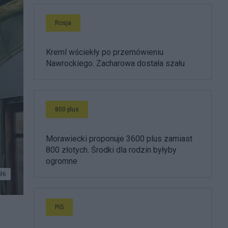
Rosja
Kreml wściekły po przemówieniu
Nawrockiego. Zacharowa dostała szału
800 plus
Morawiecki proponuje 3600 plus zamiast
800 złotych. Środki dla rodzin byłyby
ogromne
96
PiS