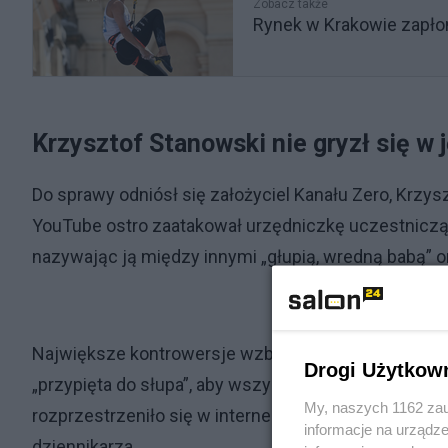
Zobacz także
Rynek w Krakowie zapło
Krzysztof Stanowski nie gryzł się w 
Do sprawy odniósł się założyciel Kanału Zero, Krz
YouTube ostro zaatakował urzędniczkę uczestniczącą
nazywając ją między innymi „głupią, wredną babą” 
Największe kontrowersje wzbudził fragment wypowie
Drogi Użytkow
„przypięta do słupa”, aby wszyscy mogli zobaczyć, „j
My, naszych 1162 zau
rozprzestrzeniło się w internecie i wywołało falę k
informacje na urządze
dziennikarza.