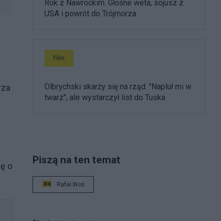
Rok z Nawrockim. Głośne weta, sojusz z
USA i powrót do Trójmorza
Film
Olbrychski skarży się na rząd. "Napluł mi w
rza
twarz", ale wystarczył list do Tuska
Piszą na ten temat
ę o
Rafał Woś