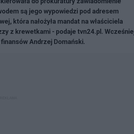
skierowała do prokuratury zawiadomienie
wodem są jego wypowiedzi pod adresem
wej, która nałożyła mandat na właściciela
izzy z krewetkami - podaje tvn24.pl. Wcześnie
r finansów Andrzej Domański.