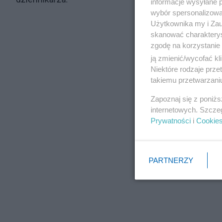
informacje wysyłane 
wybór spersonalizowan
Użytkownika my i Zau
skanować charakterys
zgodę na korzystanie 
ją zmienić/wycofać kl
Niektóre rodzaje prz
takiemu przetwarzaniu
Zapoznaj się z poniż
internetowych. Szcze
Prywatności
i
Cookie
PARTNERZY