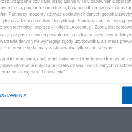
przez urządzenie czy dane przeglądania w celu zapewniania sperson
ych treści, pomiar reklam i treści, badanie odbiorców oraz ulepszan
fani Partnerzy możemy używać dokładnych danych geolokalizacyjn
tykę urządzenia do celów identyfikacji. Ponieważ cenimy Twoją pry
z tych technologii poprzez kliknięcie „Akceptuję”. Zgoda jest dobro
ikając przycisk ustawień prywatności znajdujący się w lewym dolny
etwarzania danych nie wymagają zgody użytkownika, ale masz prawo 
. Preferencje będą miały zastosowania tylko na tej witrynie.
szymi informacjami, abyś mógł świadomie i komfortowo korzystać z
gółowe informacje dotyczące przetwarzania Twoich danych znajdzi
s
oraz po kliknięciu w „Ustawienia”.
USTAWIENIA