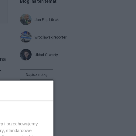
Blogi na ten temat
Jan Filip Libicki
wroclawskireporter
Układ Otwarty
 na
,
Napisz notkę
ać
ęp i przechowujemy
ory, standardowe