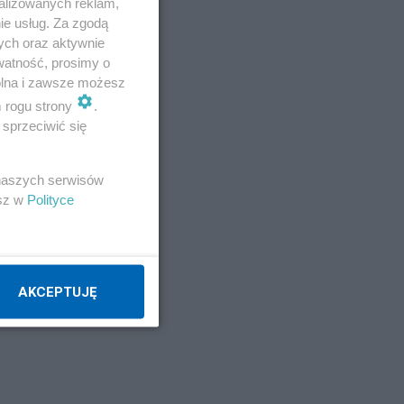
alizowanych reklam,
ie usług. Za zgodą
ych oraz aktywnie
watność, prosimy o
wolna i zawsze możesz
m rogu strony
.
sprzeciwić się
 naszych serwisów
esz w
Polityce
AKCEPTUJĘ