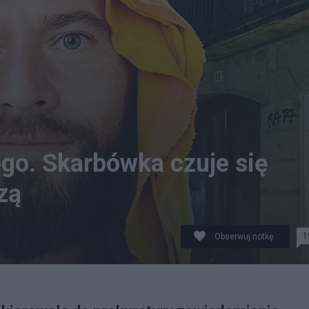
go. Skarbówka czuje się
zą
1
Obserwuj notkę