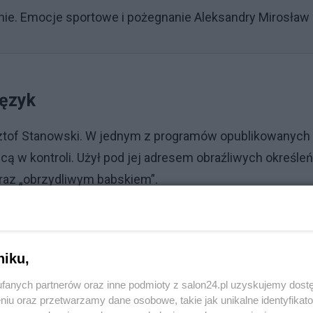
nie. Emocje sportowe i pożegnanie Aleksandry Mirosław
język
ysztof Stanowski. W jednym z programów opublikowanych
 w kontroli. Użył pod jej adresem obraźliwych określeń
oraz „obrzydliwym babskiem”.
Reklama
dzi, w którym stwierdził, że urzędniczka powinna zost
niku,
ak głupi potrafi być urzędnik”. Nagranie szybko
fanych partnerów oraz inne podmioty z salon24.pl uzyskujemy dost
omentarzy zarówno zwolenników, jak i krytyków
niu oraz przetwarzamy dane osobowe, takie jak unikalne identyfikat