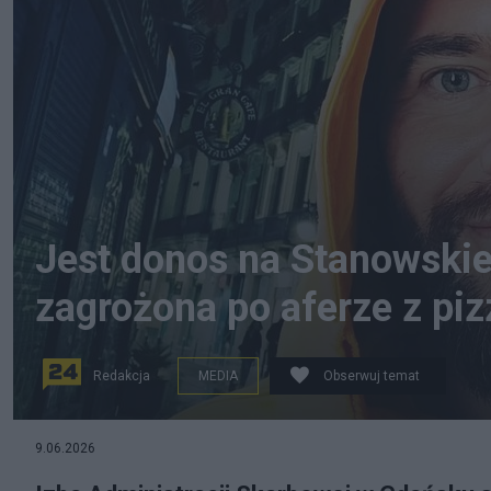
Jest donos na Stanowskie
zagrożona po aferze z piz
Redakcja
MEDIA
Obserwuj temat
9.06.2026