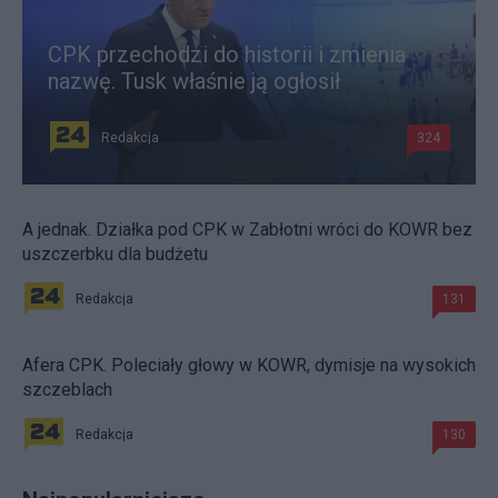
CPK przechodzi do historii i zmienia
nazwę. Tusk właśnie ją ogłosił
Redakcja
324
A jednak. Działka pod CPK w Zabłotni wróci do KOWR bez
uszczerbku dla budżetu
Redakcja
131
Afera CPK. Poleciały głowy w KOWR, dymisje na wysokich
szczeblach
Redakcja
130