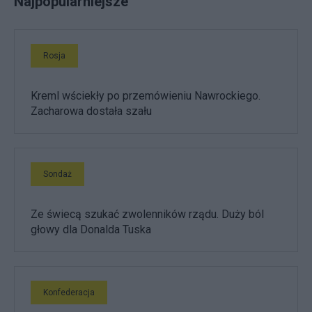
Najpopularniejsze
Rosja
Kreml wściekły po przemówieniu Nawrockiego.
Zacharowa dostała szału
Sondaż
Ze świecą szukać zwolenników rządu. Duży ból
głowy dla Donalda Tuska
Konfederacja