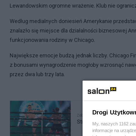
Lewandowskim ogromne wrażenie. Klub nie ograniczy
Według medialnych doniesień Amerykanie przedstawil
znalazło się miejsce dla działalności biznesowej An
funkcjonowania rodziny w Chicago.
Największe emocje budzą jednak liczby. Chicago Fir
z bonusami wynagrodzenie mogłoby wzrosnąć nawet
przez dwa lub trzy lata.
Drogi Użytkow
Zobacz także
Strike King 9 w Krakowi
My, naszych 1162 zau
informacje na urządze