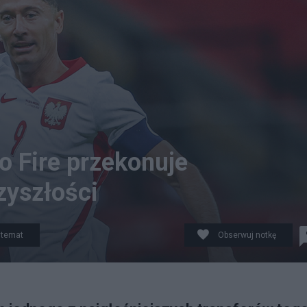
go Fire przekonuje
zyszłości
 temat
Obserwuj notkę
orz Wajda/REPORTER