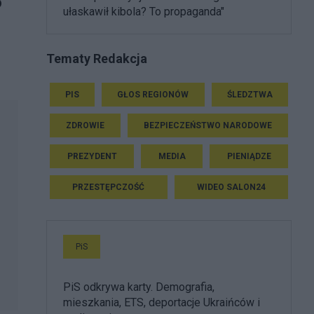
o
ułaskawił kibola? To propaganda"
Tematy Redakcja
PIS
GŁOS REGIONÓW
ŚLEDZTWA
ZDROWIE
BEZPIECZEŃSTWO NARODOWE
PREZYDENT
MEDIA
PIENIĄDZE
PRZESTĘPCZOŚĆ
WIDEO SALON24
PiS
PiS odkrywa karty. Demografia,
mieszkania, ETS, deportacje Ukraińców i