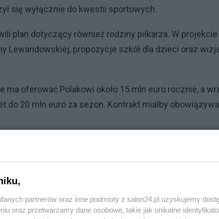
ł się wyłącznie do kwestii sportowych.
i plan dotyczący również rodziny piłkarza. W projekcie
ny Lewandowskiej, propozycje szkół dla dzieci oraz wizj
e ma oferować Polakowi około 15 mln euro rocznie, a wr
 do 20 mln euro za sezon. Kontrakt miałby obowiązyw
Reklama
niku,
e. Mocne nazwiska, walka o pas i stadionowa premiera
fanych partnerów oraz inne podmioty z salon24.pl uzyskujemy dost
niu oraz przetwarzamy dane osobowe, takie jak unikalne identyfikat