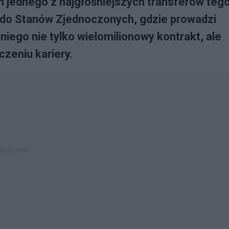
jednego z najgłośniejszych transferów teg
ał do Stanów Zjednoczonych, gdzie prowadzi
iego nie tylko wielomilionowy kontrakt, ale
zeniu kariery.