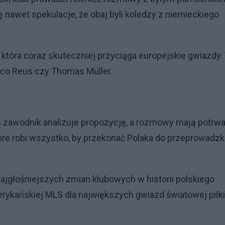
nawet spekulacje, że obaj byli koledzy z niemieckiego
i, która coraz skuteczniej przyciąga europejskie gwiazdy.
Marco Reus czy Thomas Müller.
m zawodnik analizuje propozycję, a rozmowy mają potrw
ire robi wszystko, by przekonać Polaka do przeprowadzki
 najgłośniejszych zmian klubowych w historii polskiego
erykańskiej MLS dla największych gwiazd światowej piłki