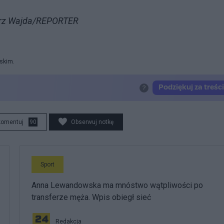
gorz Wajda/REPORTER
rskim.
komentuj
90
Obserwuj notkę
Sport
Anna Lewandowska ma mnóstwo wątpliwości po
transferze męża. Wpis obiegł sieć
Redakcja