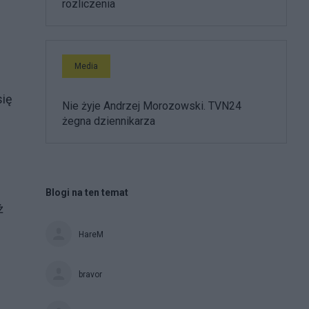
rozliczenia
Media
się
Nie żyje Andrzej Morozowski. TVN24
żegna dziennikarza
Blogi na ten temat
ż
HareM
bravor