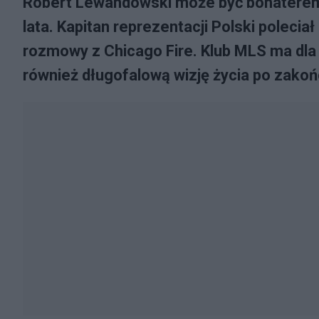
Robert Lewandowski może być bohaterem 
lata. Kapitan reprezentacji Polski poleci
rozmowy z Chicago Fire. Klub MLS ma dla n
również długofalową wizję życia po zakońc