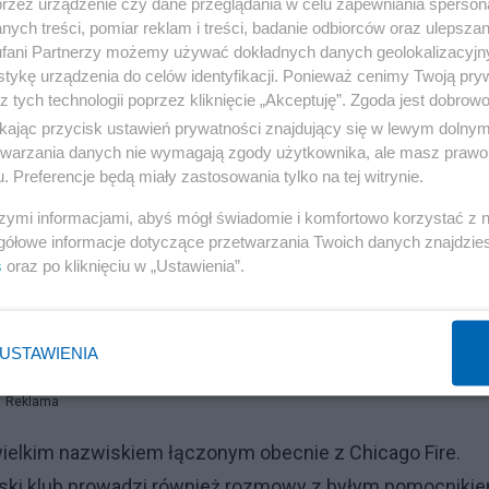
przez urządzenie czy dane przeglądania w celu zapewniania sperson
ych treści, pomiar reklam i treści, badanie odbiorców oraz ulepszan
fani Partnerzy możemy używać dokładnych danych geolokalizacyjn
im partnera
tykę urządzenia do celów identyfikacji. Ponieważ cenimy Twoją pry
z tych technologii poprzez kliknięcie „Akceptuję”. Zgoda jest dobro
ikając przycisk ustawień prywatności znajdujący się w lewym dolny
ika, że Chicago Fire patrzy na Lewandowskiego szerzej
etwarzania danych nie wymagają zgody użytkownika, ale masz prawo 
awiać się pomysły związane z jego przyszłym
. Preferencje będą miały zastosowania tylko na tej witrynie.
bjęcia udziałów po zakończeniu kariery.
szymi informacjami, abyś mógł świadomie i komfortowo korzystać z
gółowe informacje dotyczące przetwarzania Twoich danych znajdzi
S. Podobne rozwiązania pomagają przyciągać gwiazdy
s
oraz po kliknięciu w „Ustawienia”.
nich latach gry, ale również o życiu po zakończeniu karier
USTAWIENIA
Reklama
ielkim nazwiskiem łączonym obecnie z Chicago Fire.
ski klub prowadzi również rozmowy z byłym pomocniki