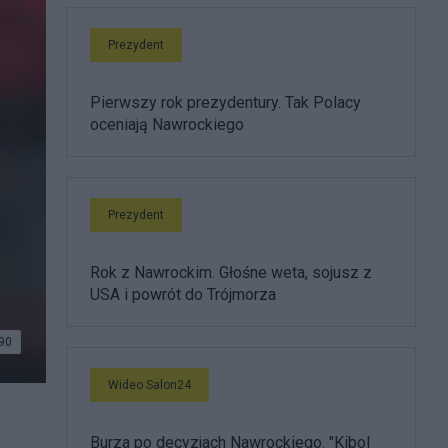
Prezydent
Pierwszy rok prezydentury. Tak Polacy
oceniają Nawrockiego
Prezydent
Rok z Nawrockim. Głośne weta, sojusz z
USA i powrót do Trójmorza
90
Wideo Salon24
Burza po decyzjach Nawrockiego. "Kibol