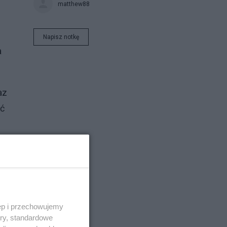
matthew88
Napisz notkę
a
az
ać
ęp i przechowujemy
ory, standardowe