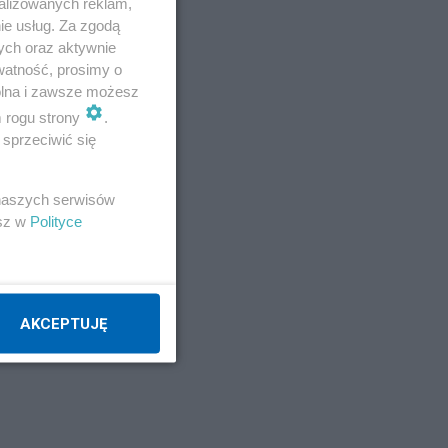
alizowanych reklam,
ie usług. Za zgodą
ych oraz aktywnie
watność, prosimy o
wolna i zawsze możesz
m rogu strony
.
sprzeciwić się
 naszych serwisów
esz w
Polityce
AKCEPTUJĘ