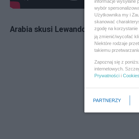
informacje wysyłane 
wybór spersonalizowan
Użytkownika my i Zau
skanować charakterys
Arabia skusi Lewandowskiego?
zgodę na korzystanie 
ją zmienić/wycofać kl
Niektóre rodzaje prz
takiemu przetwarzaniu
Zapoznaj się z poniż
internetowych. Szcze
Prywatności
i
Cookie
PARTNERZY