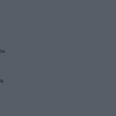
ów.
ią