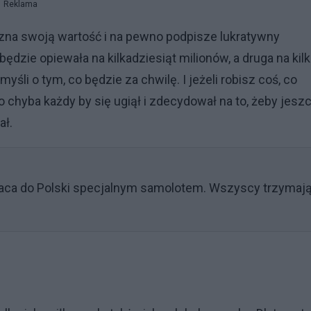
Reklama
zna swoją wartość i na pewno podpisze lukratywny
 będzie opiewała na kilkadziesiąt milionów, a druga na kilk
myśli o tym, co będzie za chwilę. I jeżeli robisz coś, co
to chyba każdy by się ugiął i zdecydował na to, żeby jesz
iał.
aca do Polski specjalnym samolotem. Wszyscy trzymaj