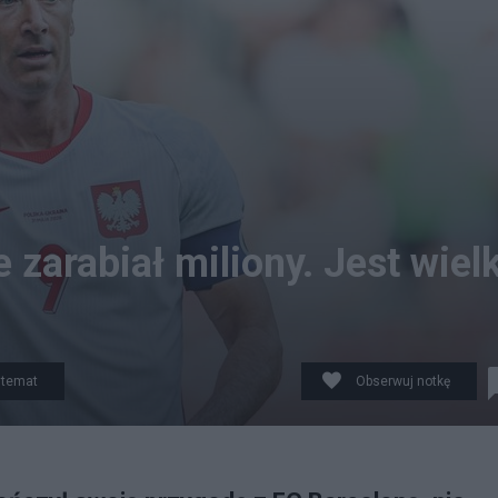
zarabiał miliony. Jest wiel
 temat
Obserwuj notkę