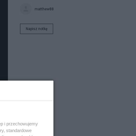
matthew88
Napisz notkę
ęp i przechowujemy
ory, standardowe