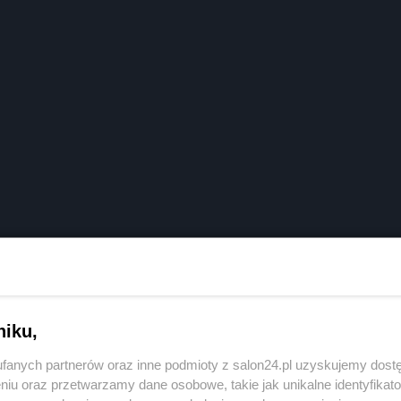
niku,
fanych partnerów oraz inne podmioty z salon24.pl uzyskujemy dost
niu oraz przetwarzamy dane osobowe, takie jak unikalne identyfikat