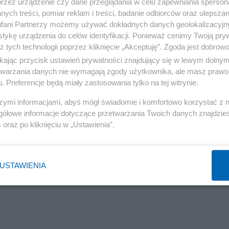
przez urządzenie czy dane przeglądania w celu zapewniania sperson
ych treści, pomiar reklam i treści, badanie odbiorców oraz ulepszan
fani Partnerzy możemy używać dokładnych danych geolokalizacyjn
tykę urządzenia do celów identyfikacji. Ponieważ cenimy Twoją pry
z tych technologii poprzez kliknięcie „Akceptuję”. Zgoda jest dobro
ikając przycisk ustawień prywatności znajdujący się w lewym dolny
etwarzania danych nie wymagają zgody użytkownika, ale masz prawo 
. Preferencje będą miały zastosowania tylko na tej witrynie.
szymi informacjami, abyś mógł świadomie i komfortowo korzystać z
gółowe informacje dotyczące przetwarzania Twoich danych znajdzi
s
oraz po kliknięciu w „Ustawienia”.
USTAWIENIA