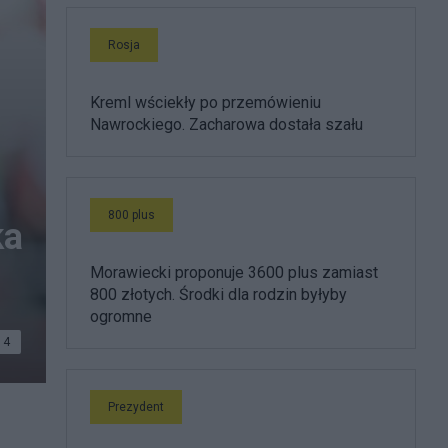
Rosja
Kreml wściekły po przemówieniu
Nawrockiego. Zacharowa dostała szału
800 plus
ka
Morawiecki proponuje 3600 plus zamiast
800 złotych. Środki dla rodzin byłyby
ogromne
4
Prezydent