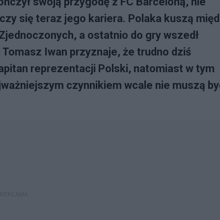
ńczył swoją przygodę z FC Barceloną, nie
czy się teraz jego kariera. Polaka kuszą mię
w Zjednoczonych, a ostatnio do gry wszedł
i Tomasz Iwan przyznaje, że trudno dziś
apitan reprezentacji Polski, natomiast w tym
jważniejszym czynnikiem wcale nie muszą by