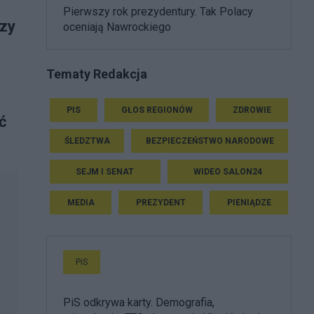
Pierwszy rok prezydentury. Tak Polacy
dzy
oceniają Nawrockiego
Tematy Redakcja
PIS
GŁOS REGIONÓW
ZDROWIE
ć
ŚLEDZTWA
BEZPIECZEŃSTWO NARODOWE
SEJM I SENAT
WIDEO SALON24
MEDIA
PREZYDENT
PIENIĄDZE
PiS
PiS odkrywa karty. Demografia,