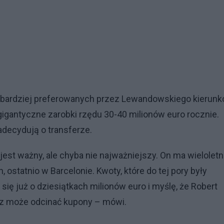
jbardziej preferowanych przez Lewandowskiego kierunk
gigantyczne zarobki rzędu 30-40 milionów euro rocznie.
adecydują o transferze.
est ważny, ale chyba nie najważniejszy. On ma wieloletn
ostatnio w Barcelonie. Kwoty, które do tej pory były
ię już o dziesiątkach milionów euro i myślę, że Robert
eraz może odcinać kupony – mówi.