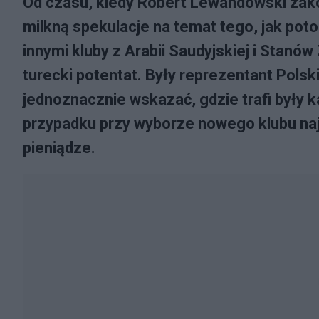
Od czasu, kiedy Robert Lewandowski zako
milkną spekulacje na temat tego, jak poto
innymi kluby z Arabii Saudyjskiej i Stanó
turecki potentat. Były reprezentant Polsk
jednoznacznie wskazać, gdzie trafi były k
przypadku przy wyborze nowego klubu na
pieniądze.