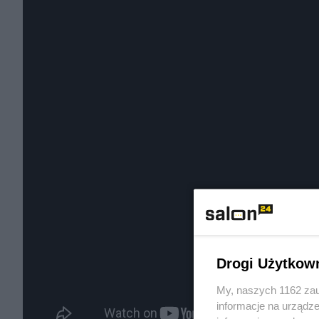
Drogi Użytkow
My, naszych 1162 zau
informacje na urządze