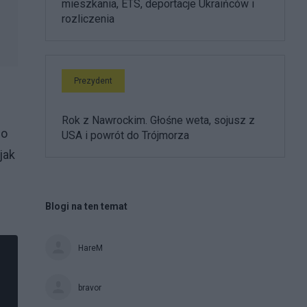
mieszkania, ETS, deportacje Ukraińców i
rozliczenia
Prezydent
Rok z Nawrockim. Głośne weta, sojusz z
go
USA i powrót do Trójmorza
jak
Blogi na ten temat
HareM
bravor