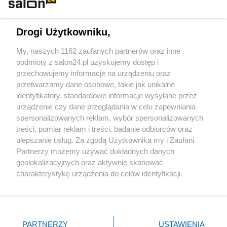
Technologie
Drogi Użytkowniku,
Sport
My, naszych 1162 zaufanych partnerów oraz inne
podmioty z salon24.pl uzyskujemy dostęp i
Społeczeństwo
przechowujemy informacje na urządzeniu oraz
przetwarzamy dane osobowe, takie jak unikalne
Kultura
identyfikatory, standardowe informacje wysyłane przez
urządzenie czy dane przeglądania w celu zapewniania
spersonalizowanych reklam, wybór spersonalizowanych
treści, pomiar reklam i treści, badanie odbiorców oraz
ulepszanie usług. Za zgodą Użytkownika my i Zaufani
X
Facebook
Instagram
Youtube
Partnerzy możemy używać dokładnych danych
geolokalizacyjnych oraz aktywnie skanować
charakterystykę urządzenia do celów identyfikacji.
Web Content Media sp. z o. o. © 2022
Ponieważ cenimy Twoją prywatność, prosimy o zgodę na
korzystanie z tych technologii poprzez kliknięcie
„Akceptuję”. Zgoda jest dobrowolna i zawsze możesz ją
Pomoc
O nas
Praca
Reklama
Kontakt
zmienić/wycofać klikając przycisk ustawień prywatności
PARTNERZY
USTAWIENIA