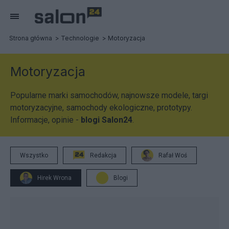
Strona główna
Technologie
Motoryzacja
Motoryzacja
Popularne marki samochodów, najnowsze modele, targi
motoryzacyjne, samochody ekologiczne, prototypy.
Informacje, opinie -
blogi Salon24
.
Wszystko
Redakcja
Rafał Woś
Hirek Wrona
Blogi