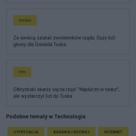
Sondaż
Ze świecą szukać zwolenników rządu. Duży ból
głowy dla Donalda Tuska
Film
Olbrychski skarży się na rząd. "Napluł mi w twarz",
ale wystarczył list do Tuska
Podobne tematy w Technologie
CYFRYZACJA
BADANIA I ROZWÓJ
INTERNET