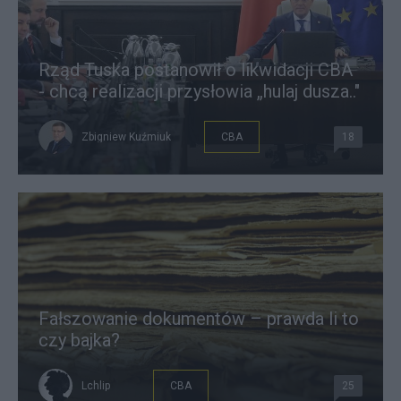
Rząd Tuska postanowił o likwidacji CBA
- chcą realizacji przysłowia „hulaj dusza.."
Zbigniew Kuźmiuk
CBA
18
Fałszowanie dokumentów – prawda li to
czy bajka?
Lchlip
CBA
25