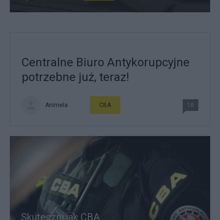
Centralne Biuro Antykorupcyjne
potrzebne już, teraz!
Animela
CBA
10
Skuteczni jak CBA