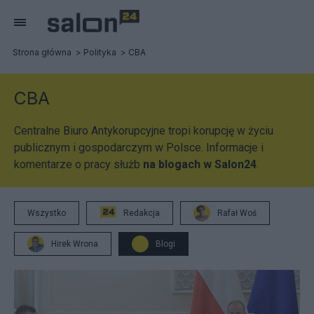
Strona główna
Polityka
CBA
CBA
Centralne Biuro Antykorupcyjne tropi korupcję w życiu
publicznym i gospodarczym w Polsce. Informacje i
komentarze o pracy służb
na blogach w Salon24
.
Wszystko
Redakcja
Rafał Woś
Hirek Wrona
Blogi