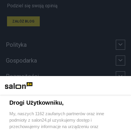
Podziel się swoją opinią
ZAŁÓŻ BLOG
Polityka
Gospodarka
Rozmaitości
Technologie
Drogi Użytkowniku,
Sport
My, naszych 1162 zaufanych partnerów oraz inne
podmioty z salon24.pl uzyskujemy dostęp i
Społeczeństwo
przechowujemy informacje na urządzeniu oraz