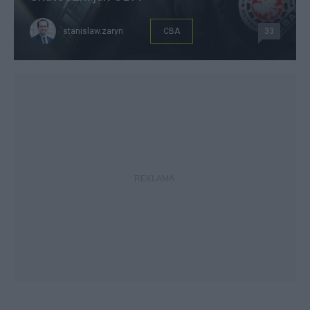
stanislaw.zaryn
CBA
33