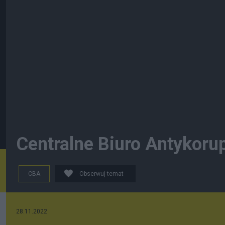
Centralne Biuro Antykorup
CBA
Obserwuj temat
28.11.2022