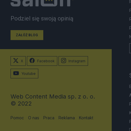
Podziel się swoją opinią
ZAŁÓŻ BLOG
X
Facebook
Instagram
Youtube
Web Content Media sp. z o. o.
© 2022
Pomoc
O nas
Praca
Reklama
Kontakt