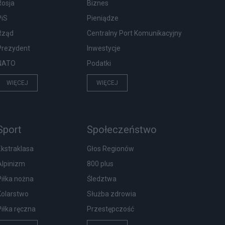
Rosja
Biznes
PiS
Pieniądze
Rząd
Centralny Port Komunikacyjny
Prezydent
Inwestycje
NATO
Podatki
WIĘCEJ
WIĘCEJ
Sport
Społeczeństwo
Ekstraklasa
Głos Regionów
Alpinizm
800 plus
Piłka nożna
Śledztwa
Kolarstwo
Służba zdrowia
Piłka ręczna
Przestępczość