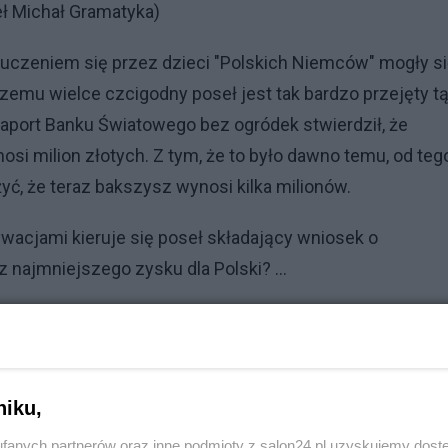
eł Michał Gramatyka)
 uczeniem się przez dzieci "Polskich Niemców" mogły s
czemu wielce czcigodny poseł jest tak bardzo przejęty t
raport Banku Światowego bez ogródek stwierdził, że
i milion złotych. Z tym, że to było dawno temu, od teg
ć, że teraz bakszysz wynosi kilka milionów.
ywacjami kieruje się poseł składający wniosek o
z najmniejszego zysku dla Polski? ...
komentuj
10
Obserwuj notkę
niku,
fanych partnerów oraz inne podmioty z salon24.pl uzyskujemy dost