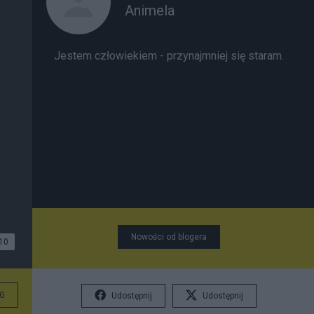
Animela
Jestem człowiekiem - przynajmniej się staram.
Nowości od blogera
10
G
Udostępnij
Udostępnij