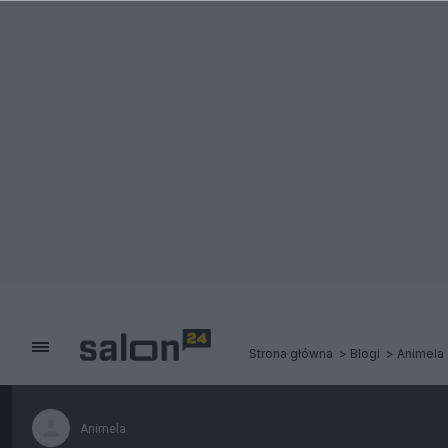
Strona główna
Blogi
Animela
Animela