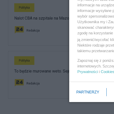
informacje na urządze
Polityka
informacje wysyłane 
wybór spersonalizowan
Nalot CBA na szpitale na Mazowszu. Duża akcja
Użytkownika my i Zau
skanować charakterys
Redakcja
zgodę na korzystanie 
ją zmienić/wycofać kl
Niektóre rodzaje prz
takiemu przetwarzaniu
Zapoznaj się z poniż
Polityka
internetowych. Szcze
To będzie murowane weto. Sejm za likwidacją CBA
Prywatności
i
Cookie
Redakcja
PARTNERZY