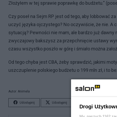
Złożyłem w tej sprawie poprawkę do budżetu." (pos
Czy poseł na Sejm RP jest od tego, aby lobbować za
uczyć języka ojczystego? No oczywiście, że nie. A 
sytuacją? Pewności nie mam, ale bardzo już dawny 
zwyczajowy bakszysz za przepchnięcie ustawy wynos
czasu wszystko poszło w górę i śmiało można założy
Od tego chyba jest CBA, żeby sprawdzić, jakimi mot
uszczuplenie polskiego budżetu o 199 mln zł, i to be
Autor: Animela
Udostępnij
Udostępnij
Lubię to!
S
Drogi Użytkow
My, naszych 1162 zau