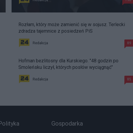
Redakcja
198
Rozłam, który może zamienić się w sojusz. Terlecki
zdradza tajemnice z posiedzeń PiS
Redakcja
89
Hofman bezlitosny dla Kurskiego. "48 godzin po
Smoleńsku liczył, których posłów wyciągnąć"
Redakcja
85
Polityka
Gospodarka