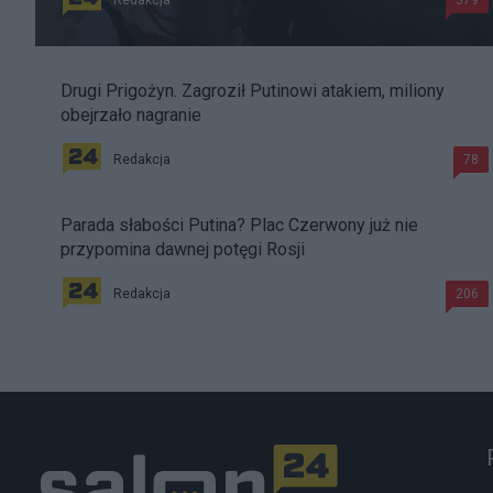
Redakcja
379
Drugi Prigożyn. Zagroził Putinowi atakiem, miliony
obejrzało nagranie
Redakcja
78
Parada słabości Putina? Plac Czerwony już nie
przypomina dawnej potęgi Rosji
Redakcja
206