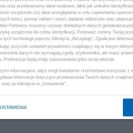
niu oraz przetwarzamy dane osobowe, takie jak unikalne identyfikat
Polityka
przez urządzenie czy dane przeglądania w celu zapewniania sperson
ych treści, pomiar reklam i treści, badanie odbiorców oraz ulepszan
CBA w budynkach rządowych. Funkcjonariusze na
fani Partnerzy możemy używać dokładnych danych geolokalizacyjn
tropie afer wokół "Czystego Powietrza"
tykę urządzenia do celów identyfikacji. Ponieważ cenimy Twoją pry
z tych technologii poprzez kliknięcie „Akceptuję”. Zgoda jest dobro
Redakcja
ikając przycisk ustawień prywatności znajdujący się w lewym dolny
etwarzania danych nie wymagają zgody użytkownika, ale masz prawo 
. Preferencje będą miały zastosowania tylko na tej witrynie.
szymi informacjami, abyś mógł świadomie i komfortowo korzystać z
Polityka
gółowe informacje dotyczące przetwarzania Twoich danych znajdzi
Rząd Tuska postanowił o likwidacji CBA - chcą
s
oraz po kliknięciu w „Ustawienia”.
realizacji przysłowia „hulaj dusza.."
Zbigniew Kuźmiuk
USTAWIENIA