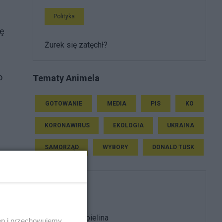
Polityka
ię
Żurek się zatęchł?
ą
o
Tematy Animela
GOTOWANIE
MEDIA
PIS
KO
KORONAWIRUS
EKOLOGIA
UKRAINA
SAMORZĄD
WYBORY
DONALD TUSK
Polityka
Burak z Chobielina
ęp i przechowujemy