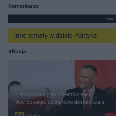
Komentarze
POKAŻ 
Inne tematy w dziale
Polityka
#
Rosja
Kreml wściekły po przemówieniu
Nawrockiego. Zacharowa dostała szału