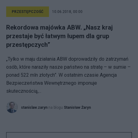
PRZESTĘPCZOŚĆ
10.06.2018, 00:00
Rekordowa majówka ABW. „Nasz kraj
przestaje być łatwym łupem dla grup
przestępczych”
„Tylko w maju działania ABW doprowadziły do zatrzymań
osób, które naraziły nasze państwo na stratę – w sumie –
ponad 522 mln złotych”. W ostatnim czasie Agencja
Bezpieczeństwa Wewnętrznego imponuje
skutecznością,...
stanislaw.zaryn
na blogu
Stanisław Żaryn