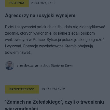
POLITYKA
29.04.2024, 16:19
Agresorzy na rosyjski wynajem
Dzięki aktywności polskich służb udało się zidentyfikować
zadania, których wykonanie Rosjanie zlecali osobom
werbowanym w Polsce. Sytuacja pokazuje skalę zagrożeń
i wyzwań. Operacje wywiadowcze Kremla obejmują
bowiem nawet...
stanislaw.zaryn
na blogu
Stanisław Żaryn
PRZESTĘPCZOŚĆ
19.04.2024, 14:01
"Zamach na Zełeńskiego", czyli o trwonieniu
wiarygodności