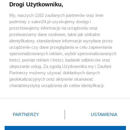
Drogi Użytkowniku,
Sport
My, naszych 1162 zaufanych partnerów oraz inne
podmioty z salon24.pl uzyskujemy dostęp i
Społeczeństwo
przechowujemy informacje na urządzeniu oraz
przetwarzamy dane osobowe, takie jak unikalne
Kultura
identyfikatory, standardowe informacje wysyłane przez
urządzenie czy dane przeglądania w celu zapewniania
spersonalizowanych reklam, wybór spersonalizowanych
treści, pomiar reklam i treści, badanie odbiorców oraz
ulepszanie usług. Za zgodą Użytkownika my i Zaufani
X
Facebook
Instagram
Youtube
Partnerzy możemy używać dokładnych danych
geolokalizacyjnych oraz aktywnie skanować
charakterystykę urządzenia do celów identyfikacji.
Web Content Media sp. z o. o. © 2022
Ponieważ cenimy Twoją prywatność, prosimy o zgodę na
korzystanie z tych technologii poprzez kliknięcie
„Akceptuję”. Zgoda jest dobrowolna i zawsze możesz ją
Pomoc
O nas
Praca
Reklama
Kontakt
zmienić/wycofać klikając przycisk ustawień prywatności
PARTNERZY
USTAWIENIA
znajdujący się w lewym dolnym rogu strony
. Niektóre
rodzaje przetwarzania danych nie wymagają zgody