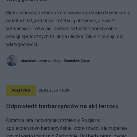
Skuteczność polskiego kontrwywiadu, dzięki działaniom z
ostatnich lat, jest duża. Trzeba ją utrzymać, a nawet
wzmacniać i rozwijać. Jednak sztuczne podkręcanie
emocji społecznych to ślepa uliczka. Tak nie buduje się
wiarygodności.
stanislaw.zaryn
na blogu
Stanisław Żaryn
POLITYKA
26.03.2024, 16:38
Odpowiedź barbarzyńców na akt terroru
Ostatnie lata indoktrynacji zmieniły Rosjan w
społeczeństwo barbarzyńskie, które rządzi się zupełnie
innymi wartościami niż Zachodnie. Oni będą teraz „żądać