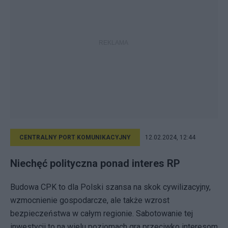
CENTRALNY PORT KOMUNIKACYJNY
12.02.2024, 12:44
Niechęć polityczna ponad interes RP
Budowa CPK to dla Polski szansa na skok cywilizacyjny,
wzmocnienie gospodarcze, ale także wzrost
bezpieczeństwa w całym regionie. Sabotowanie tej
inwestycji to na wielu poziomach gra przeciwko interesom