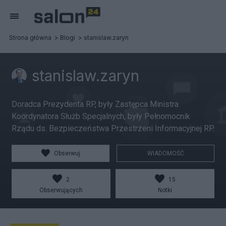
Strona główna
Blogi
stanislaw.zaryn
stanislaw.zaryn
Doradca Prezydenta RP, były Zastępca Ministra
Koordynatora Służb Specjalnych, były Pełnomocnik
Rządu ds. Bezpieczeństwa Przestrzeni Informacyjnej RP.
Obserwuj
WIADOMOŚĆ
2
15
Obserwujących
Notki