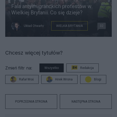
Fala antyimigranckich protestów w
Wielkiej Brytanii. Co się dzieje?
Układ Otwarty
WIELKA BRYTANIA
32
Chcesz więcej tytułów?
Zmień filtr na:
Wszystko
Redakcja
Rafał Woś
Hirek Wrona
Blogi
POPRZEDNIA STRONA
NASTĘPNA STRONA