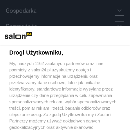
Gospodarka
Rozmaitości
Technologie
Drogi Użytkowniku,
Sport
My, naszych 1162 zaufanych partnerów oraz inne
podmioty z salon24.pl uzyskujemy dostęp i
Społeczeństwo
przechowujemy informacje na urządzeniu oraz
przetwarzamy dane osobowe, takie jak unikalne
Kultura
identyfikatory, standardowe informacje wysyłane przez
urządzenie czy dane przeglądania w celu zapewniania
spersonalizowanych reklam, wybór spersonalizowanych
treści, pomiar reklam i treści, badanie odbiorców oraz
ulepszanie usług. Za zgodą Użytkownika my i Zaufani
X
Facebook
Instagram
Youtube
Partnerzy możemy używać dokładnych danych
geolokalizacyjnych oraz aktywnie skanować