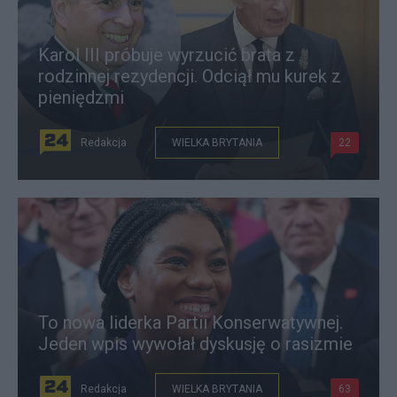
Karol III próbuje wyrzucić brata z
rodzinnej rezydencji. Odciął mu kurek z
pieniędzmi
Redakcja
WIELKA BRYTANIA
22
To nowa liderka Partii Konserwatywnej.
Jeden wpis wywołał dyskusję o rasizmie
Redakcja
WIELKA BRYTANIA
63