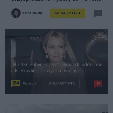
Układ Otwarty
WIELKA BRYTANIA
7
„Nie tknęłabym kijem”. Gwiazda uderza w
J.K. Rowling po wyroku ws. płci
Redakcja
WIELKA BRYTANIA
29