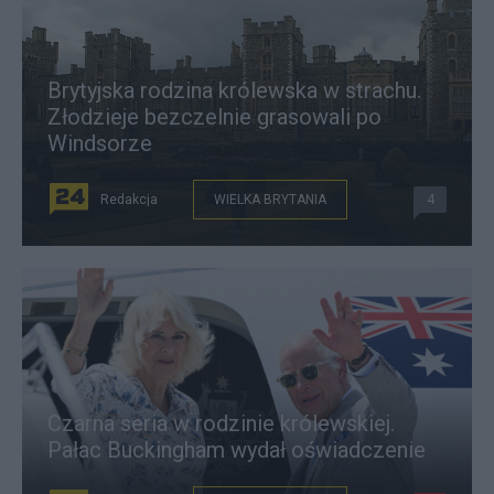
Brytyjska rodzina królewska w strachu.
Złodzieje bezczelnie grasowali po
Windsorze
Redakcja
WIELKA BRYTANIA
4
Czarna seria w rodzinie królewskiej.
Pałac Buckingham wydał oświadczenie