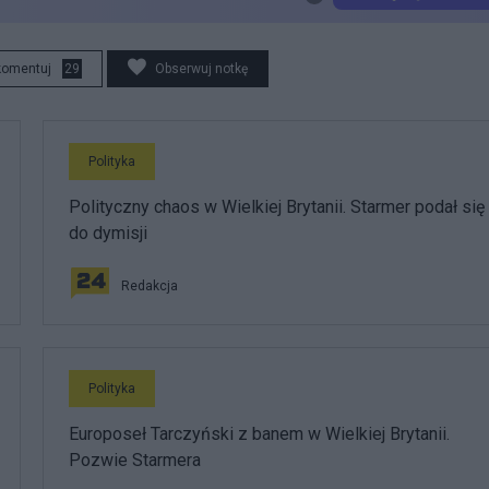
komentuj
29
Obserwuj notkę
Polityka
Polityczny chaos w Wielkiej Brytanii. Starmer podał się
do dymisji
Redakcja
Polityka
Europoseł Tarczyński z banem w Wielkiej Brytanii.
Pozwie Starmera