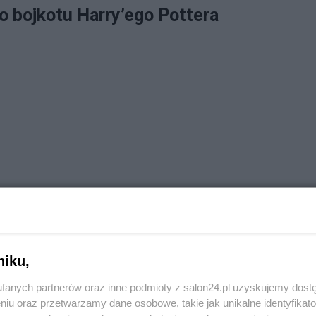
o bojkotu Harry’ego Pottera
niku,
fanych partnerów oraz inne podmioty z salon24.pl uzyskujemy dost
niu oraz przetwarzamy dane osobowe, takie jak unikalne identyfikat