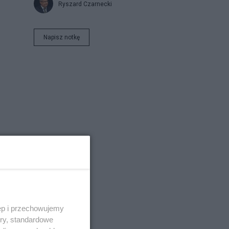
Ryszard Czarnecki
Napisz notkę
ęp i przechowujemy
ory, standardowe