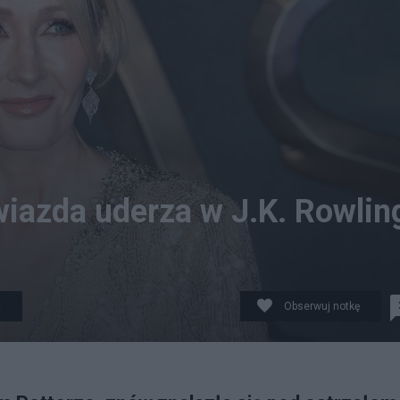
wiazda uderza w J.K. Rowlin
t
Obserwuj notkę