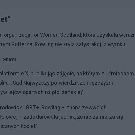
iet”
m organizacji For Women Scotland, która uzyskała wyraź
arrym Potterze. Rowling nie kryła satysfakcji z wyroku.
Reklama
platformie X, publikując zdjęcie, na którym z uśmiechem
eśliła: „Sąd Najwyższy potwierdził, że mężczyźni
ywilejów opartych na płci żeńskiej".
 środowisk LGBT+. Rowling – znana ze swoich
ciowej – zadeklarowała jednak, że nie zamierza się
icznych kobiet”.