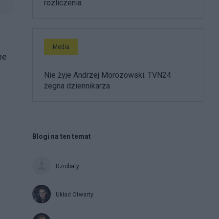
rozliczenia
Media
ne
Nie żyje Andrzej Morozowski. TVN24
żegna dziennikarza
Blogi na ten temat
Dziobaty
Układ Otwarty