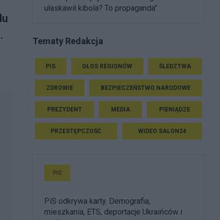
ułaskawił kibola? To propaganda"
du
.
Tematy Redakcja
PIS
GŁOS REGIONÓW
ŚLEDZTWA
ZDROWIE
BEZPIECZEŃSTWO NARODOWE
PREZYDENT
MEDIA
PIENIĄDZE
PRZESTĘPCZOŚĆ
WIDEO SALON24
PiS
PiS odkrywa karty. Demografia,
mieszkania, ETS, deportacje Ukraińców i