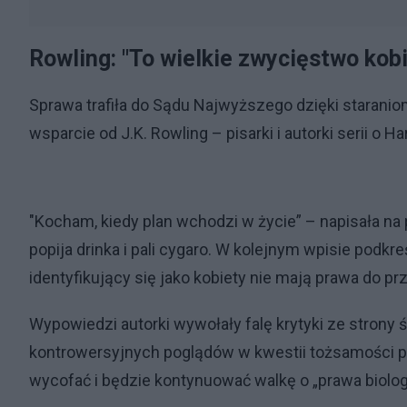
Rowling: "To wielkie zwycięstwo kob
Sprawa trafiła do Sądu Najwyższego dzięki staranio
wsparcie od J.K. Rowling – pisarki i autorki serii o H
"Kocham, kiedy plan wchodzi w życie” – napisała na 
popija drinka i pali cygaro. W kolejnym wpisie podkr
identyfikujący się jako kobiety nie mają prawa do prz
Wypowiedzi autorki wywołały falę krytyki ze strony
kontrowersyjnych poglądów w kwestii tożsamości pł
wycofać i będzie kontynuować walkę o „prawa biolog