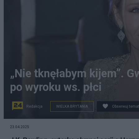
„Nie tknęłabym kijem”. G
po wyroku ws. płci
Redakcja
WIELKA BRYTANIA
Obserwuj tema
J.K. Rowling, fot. EPA/HAYOUNG JEON
23.04.2025