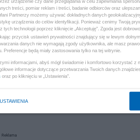
przez urządzenie czy dane przeglądania w celu zapewniania sperson
ych treści, pomiar reklam i treści, badanie odbiorców oraz ulepszan
fani Partnerzy możemy używać dokładnych danych geolokalizacyjn
tykę urządzenia do celów identyfikacji. Ponieważ cenimy Twoją pry
z tych technologii poprzez kliknięcie „Akceptuję”. Zgoda jest dobro
ikając przycisk ustawień prywatności znajdujący się w lewym dolny
skim show-biznesie. Jedną z najgłośniejszych
etwarzania danych nie wymagają zgody użytkownika, ale masz prawo 
nana z roli Penelopy Featherington w serialu
. Preferencje będą miały zastosowania tylko na tej witrynie.
 Phase, która działa na rzecz praw osób transpłciowych 
szymi informacjami, abyś mógł świadomie i komfortowo korzystać z
e.
gółowe informacje dotyczące przetwarzania Twoich danych znajdzi
s
oraz po kliknięciu w „Ustawienia”.
J.K. Rowling i zachęciła fanów, by nie wspierali nowych
. – Zostawcie sobie tego nowego Harry’ego Pottera. Nie
USTAWIENIA
– powiedziała aktorka.
Reklama