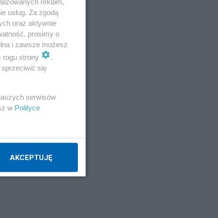
alizowanych reklam,
ie usług. Za zgodą
ych oraz aktywnie
watność, prosimy o
wolna i zawsze możesz
m rogu strony
.
sprzeciwić się
–
 naszych serwisów
esz w
Polityce
AKCEPTUJĘ