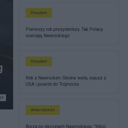
Prezydent
Pierwszy rok prezydentury. Tak Polacy
oceniają Nawrockiego
Prezydent
g
Rok z Nawrockim. Głośne weta, sojusz z
USA i powrót do Trójmorza
29
Wideo Salon24
Burza po decyzjach Nawrockiego. "Kibol