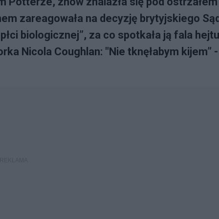
rym Potterze, znów znalazła się pod ostrzałem
mem zareagowała na decyzję brytyjskiego Są
łci biologicznej”, za co spotkała ją fala hejtu
orka Nicola Coughlan: "Nie tknęłabym kijem” -