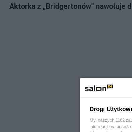
Aktorka z „Bridgertonów” nawołuje d
Drogi Użytkow
My, naszych 1162 zau
informacje na urządze