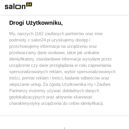
Technologie
Drogi Użytkowniku,
Sport
My, naszych 1162 zaufanych partnerów oraz inne
podmioty z salon24.pl uzyskujemy dostęp i
Społeczeństwo
przechowujemy informacje na urządzeniu oraz
przetwarzamy dane osobowe, takie jak unikalne
Kultura
identyfikatory, standardowe informacje wysyłane przez
urządzenie czy dane przeglądania w celu zapewniania
spersonalizowanych reklam, wybór spersonalizowanych
treści, pomiar reklam i treści, badanie odbiorców oraz
ulepszanie usług. Za zgodą Użytkownika my i Zaufani
X
Facebook
Instagram
Youtube
Partnerzy możemy używać dokładnych danych
geolokalizacyjnych oraz aktywnie skanować
charakterystykę urządzenia do celów identyfikacji.
Web Content Media sp. z o. o. © 2022
Ponieważ cenimy Twoją prywatność, prosimy o zgodę na
korzystanie z tych technologii poprzez kliknięcie
„Akceptuję”. Zgoda jest dobrowolna i zawsze możesz ją
Pomoc
O nas
Praca
Reklama
Kontakt
zmienić/wycofać klikając przycisk ustawień prywatności