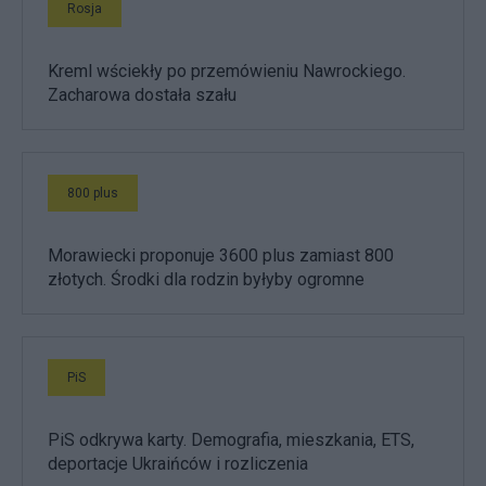
Rosja
Kreml wściekły po przemówieniu Nawrockiego.
Zacharowa dostała szału
800 plus
Morawiecki proponuje 3600 plus zamiast 800
złotych. Środki dla rodzin byłyby ogromne
PiS
PiS odkrywa karty. Demografia, mieszkania, ETS,
deportacje Ukraińców i rozliczenia