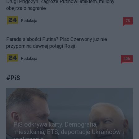
Drugi Prigożyn. Zagroził Putinowi atakiem, miliony
obejrzało nagranie
Redakcja
78
Parada słabości Putina? Plac Czerwony już nie
przypomina dawnej potęgi Rosji
Redakcja
206
#
PiS
PiS odkrywa karty. Demografia,
mieszkania, ETS, deportacje Ukraińców i