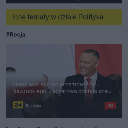
Inne tematy w dziale
Polityka
#
Rosja
Kreml wściekły po przemówieniu
Nawrockiego. Zacharowa dostała szału
Redakcja
458