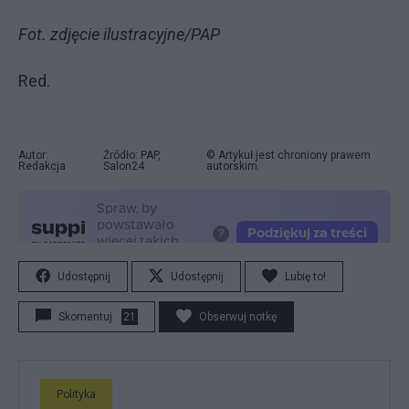
Fot. zdjęcie ilustracyjne/PAP
Red.
Autor:
Źródło: PAP,
© Artykuł jest chroniony prawem
Redakcja
Salon24
autorskim.
Udostępnij
Udostępnij
Lubię to!
Skomentuj
21
Obserwuj notkę
Polityka