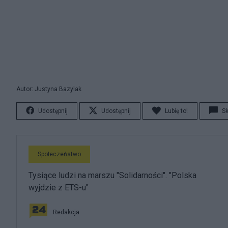
Autor: Justyna Bazylak
Udostępnij
Udostępnij
Lubię to!
S
Społeczeństwo
Tysiące ludzi na marszu "Solidarności". "Polska
wyjdzie z ETS-u"
Redakcja