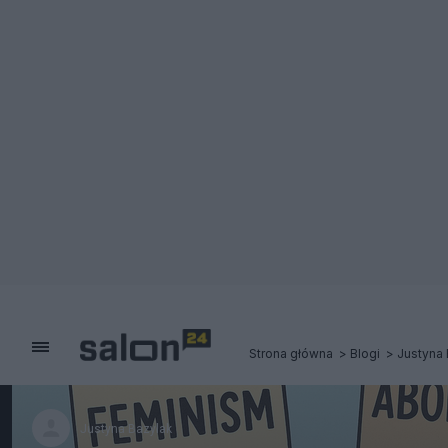
Strona główna
Blogi
Justyna 
Justyna Bazylak