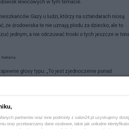
odowisk lewicowych w tym temacie.
eszkańców Gazy u ludzi, którzy na sztandarach niosą
 że środowiska te nie uznają płodu za dziecko, ale to
uć jednym, a nie odczuwać troski o tych jeszcze w łon
Reklama
apewne głosy typu: „To jest zjednoczenie ponad
że być zbudowane na fundamencie braku logiki i spójnoś
ykład: z jednej strony żarliwi muzułmanie jawnie życzą
niku,
j środowiska queerowe wyrażają troskę o los
fanych partnerów oraz inne podmioty z salon24.pl uzyskujemy dost
niu oraz przetwarzamy dane osobowe, takie jak unikalne identyfikat