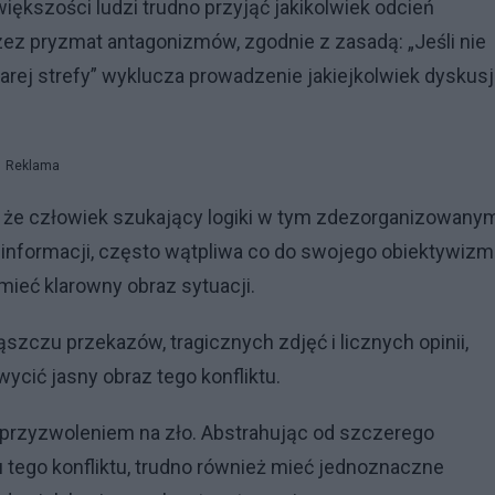
ększości ludzi trudno przyjąć jakikolwiek odcień
rzez pryzmat antagonizmów, zgodnie z zasadą: „Jeśli nie
arej strefy” wyklucza prowadzenie jakiejkolwiek dyskusji
Reklama
, że człowiek szukający logiki w tym zdezorganizowany
ć informacji, często wątpliwa co do swojego obiektywizm
 mieć klarowny obraz sytuacji.
szczu przekazów, tragicznych zdjęć i licznych opinii,
ycić jasny obraz tego konfliktu.
t przyzwoleniem na zło. Abstrahując od szczerego
 tego konfliktu, trudno również mieć jednoznaczne