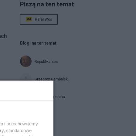
Piszą na ten temat
Rafał Woś
ach
Blogi na ten temat
Republikaniec
Grzegorz Gembalski
ci?
Łukasz Warzecha
Napisz notkę
ęp i przechowujemy
ory, standardowe