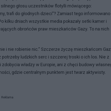
 silnego głosu uczestników flotylli mówiącego:
emy, trafi do głodnych dzieci”? Zamiast tego informowano
Po kilku dniach wszystkie media pokazały setki kamer i
cających obrońców praw mieszkańców Gazy. To na nich
nie i nie robienie nic.” Szczerze życzę mieszkańcom Gaz
z potrzeby ludzkich serc i szczerej troski o ich los. Nie z
i i zdobycia władzy w Europie, ani z chęci budowy własne
ści, gdzie centralnym punktem jest twarz aktywisty.
Reklama