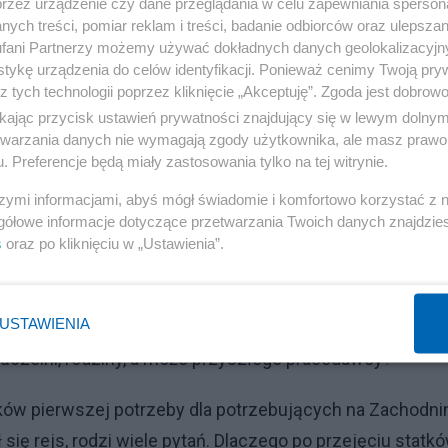
przez urządzenie czy dane przeglądania w celu zapewniania sperson
e poprzez podkreślanie dyskryminacji, jakiej doświadcza
ych treści, pomiar reklam i treści, badanie odbiorców oraz ulepszan
fani Partnerzy możemy używać dokładnych danych geolokalizacyjn
dzę? Jak wskazałam wyżej, często lewa strona nie zgad
tykę urządzenia do celów identyfikacji. Ponieważ cenimy Twoją pry
nfliktu ideologicznego.
z tych technologii poprzez kliknięcie „Akceptuję”. Zgoda jest dobro
ikając przycisk ustawień prywatności znajdujący się w lewym dolny
 wśród środowisk akademickich, wśród studentów
etwarzania danych nie wymagają zgody użytkownika, ale masz prawo 
. Preferencje będą miały zastosowania tylko na tej witrynie.
ko oni wychodzą na ulice?
szymi informacjami, abyś mógł świadomie i komfortowo korzystać z
Reklama
gółowe informacje dotyczące przetwarzania Twoich danych znajdzi
s
oraz po kliknięciu w „Ustawienia”.
nstracjach często uczestniczą ludzie z zasłoniętymi
 Dlaczego nie chcą, by świat widział, że walczą o kwesti
USTAWIENIA
kufiye oraz plakat z hasłem, ale z jakichś powodów częst
 uczelni, rodziny, a może przyszłego pracodawcy?
dków pierwszej potrzeby dla potrzebujących na Zachodn
ł się rejs, rodzi wiele pytań. Dlaczego po przejęciu statk