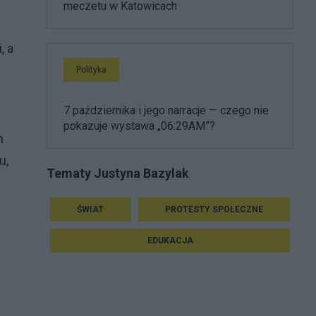
meczetu w Katowicach
, a
Polityka
7 października i jego narracje — czego nie
pokazuje wystawa „06:29AM”?
m
u,
Tematy Justyna Bazylak
ŚWIAT
PROTESTY SPOŁECZNE
EDUKACJA