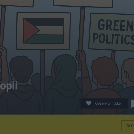
opii
Obserwuj notkę
BLO