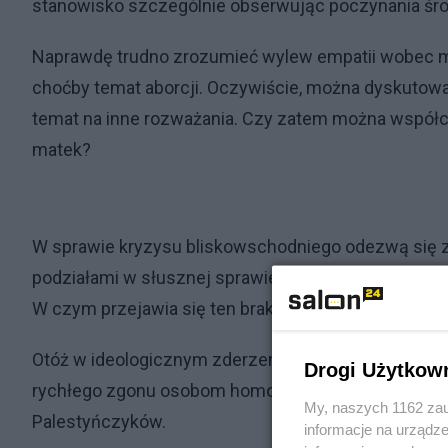
stanowisko szczególnie obserwując poczynania śr
Naprawdę trudno zrozumieć wylew empatii wobec mi
choćby temat aborcji. Oczywiście, można dyskutować,
temat na inne rozważania. Czy zatem można współcz
matek?
W sprawie kryzysu bliskowschodniego odezwą się z
podziałami w słusznej sprawie”, tylko czy dobro mo
W czym przejawia się ten brak spójności?
Otóż w ideologicznym zderzeniu dwóch światów., prz
Drogi Użytkow
rychłego zgonu osobom homoseksualnym, a z drugie
My, naszych 1162 zau
Palestyńczyków.
informacje na urządze