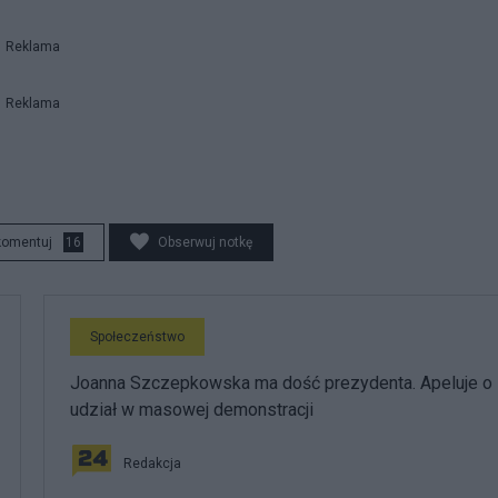
Reklama
Reklama
komentuj
16
Obserwuj notkę
Społeczeństwo
Joanna Szczepkowska ma dość prezydenta. Apeluje o
udział w masowej demonstracji
Redakcja