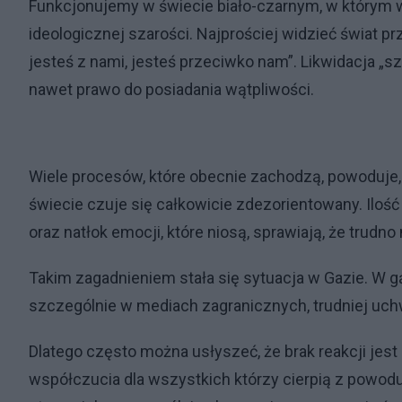
Funkcjonujemy w świecie biało-czarnym, w którym wi
ideologicznej szarości. Najprościej widzieć świat p
jesteś z nami, jesteś przeciwko nam”. Likwidacja „sz
nawet prawo do posiadania wątpliwości.
Wiele procesów, które obecnie zachodzą, powoduje
świecie czuje się całkowicie zdezorientowany. Iloś
oraz natłok emocji, które niosą, sprawiają, że trudno
Takim zagadnieniem stała się sytuacja w Gazie. W gą
szczególnie w mediach zagranicznych, trudniej uchw
Dlatego często można usłyszeć, że brak reakcji jes
współczucia dla wszystkich którzy cierpią z powodu