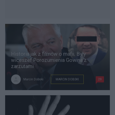
Historia jak z filmów o mafii. Były
wiceszef Porozumienia Gowina z
zarzutami
Marcin Dobski
MARCIN DOBSKI
29