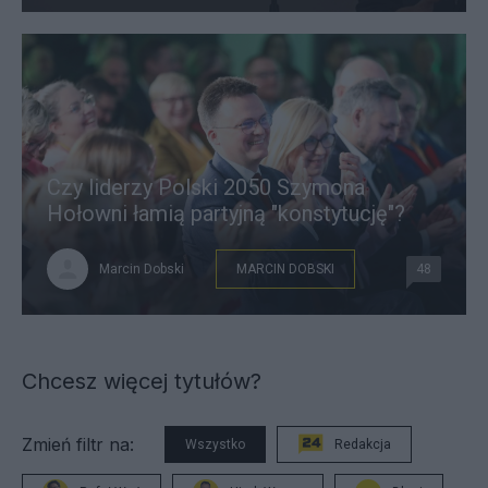
Czy liderzy Polski 2050 Szymona
Hołowni łamią partyjną "konstytucję"?
Marcin Dobski
MARCIN DOBSKI
48
Chcesz więcej tytułów?
Zmień filtr na:
Wszystko
Redakcja