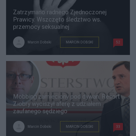
Zatrzymano radnego Zjednoczonej
Prawicy. Wszczęto śledztwo ws.
przemocy seksualnej
Marcin Dobski
MARCIN DOBSKI
52
Mobbing zamieciony pod dywan. Resort
Ziobry wyciszył aferę z udziałem
zaufanego sędziego
Marcin Dobski
MARCIN DOBSKI
33