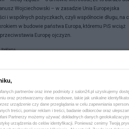
Janusz Wojciechowski – w zasadzie Unia Europejska
ści i wspólnych pożyczkach, czyli wspólnocie długu, na 
 krokiem w budowie państwa Europa, któremu PiS wciąż
– przeciwstawia Europę ojczyzn.
Reklama
ie daj Boże, zaczął rządzić?
m. Tak jak zachwalał umowę Mercosur i Zielony Ład, kied
niku,
fanych partnerów oraz inne podmioty z salon24.pl uzyskujemy dost
niu oraz przetwarzamy dane osobowe, takie jak unikalne identyfikat
tanie dla chwilowego sukcesu politycznego poświęcić
przez urządzenie czy dane przeglądania w celu zapewniania sperson
rtyjnego.
ych treści, pomiar reklam i treści, badanie odbiorców oraz ulepszan
fani Partnerzy możemy używać dokładnych danych geolokalizacyjn
tykę urządzenia do celów identyfikacji. Ponieważ cenimy Twoją pry