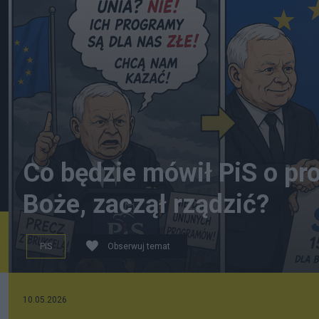
Co będzie mówił PiS o pro
Boże, zaczął rządzić?
PIS
Obserwuj temat
Obraz powstał przy pomocy sztucznej inteligencji.
10.05.2026