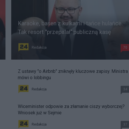
Karaoke, basen z kulkami i tańce hulańce.
Tak resort "przepalał" publiczną kasę
Redakcja
70
Z ustawy "o Airbnb" zniknęły kluczowe zapisy. Ministra
mówi o lobbingu
Redakcja
34
Wiceminister odpowie za złamanie ciszy wyborczej?
Wniosek już w Sejmie
Redakcja
37