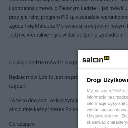
i potrzebna umowa, o Zielonym Ładzie – jak mówił 
przyjęła rolny program PiS-u, o zasadzie warunkowo
zgodził się Mateusz Morawiecki, a co jest milowym
jedynie werbalnie – jak widać po tych przykładach 
Co więc będzie mówił PiS o programie SAFE, gdyby, n
Będzie mówił, że to jest po prostu wspaniały progra
Drogi Użytkow
rządził.
My, naszych 1162 zau
informacje na urządze
To tylko dowodzi, że Kaczyński i jego partia są w s
informacje wysyłane 
absolutnie każdy interes Polski na rzecz interesu pa
wybór spersonalizowan
Użytkownika my i Zau
skanować charakterys
Odrażające