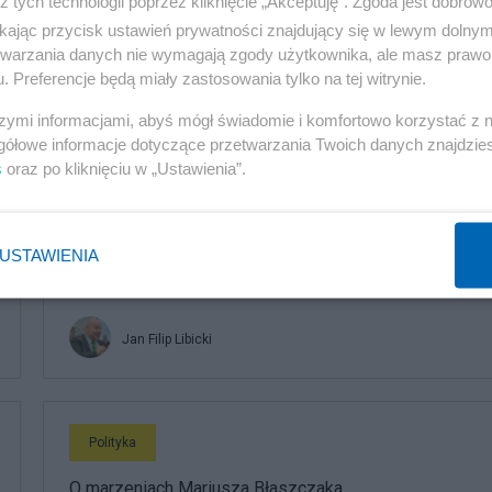
z tych technologii poprzez kliknięcie „Akceptuję”. Zgoda jest dobro
ikając przycisk ustawień prywatności znajdujący się w lewym dolny
etwarzania danych nie wymagają zgody użytkownika, ale masz prawo 
. Preferencje będą miały zastosowania tylko na tej witrynie.
szymi informacjami, abyś mógł świadomie i komfortowo korzystać z
komentuj
53
Obserwuj notkę
gółowe informacje dotyczące przetwarzania Twoich danych znajdzi
s
oraz po kliknięciu w „Ustawienia”.
Polityka
USTAWIENIA
Morawiecki zaszantażował Kaczyńskiego. Teraz nie
ma już odwrotu
Jan Filip Libicki
Polityka
O marzeniach Mariusza Błaszczaka