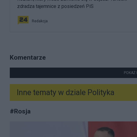
zdradza tajemnice z posiedzeń PiS
Redakcja
Komentarze
POKAŻ 
Inne tematy w dziale
Polityka
#
Rosja