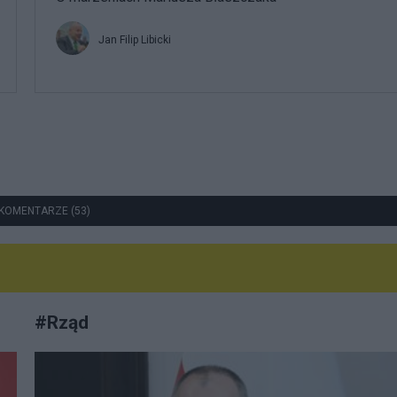
Jan Filip Libicki
KOMENTARZE (53)
#
Rząd