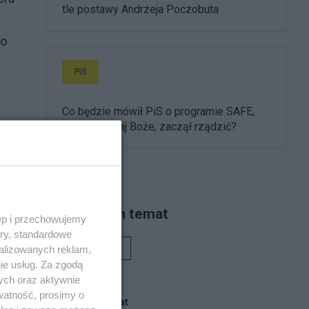
tle postawy Andrzeja Poczobuta
co
PiS
Co będzie mówił PiS o programie SAFE,
gdyby, nie daj Boże, zaczął rządzić?
y
Piszą na ten temat
ęp i przechowujemy
ory, standardowe
alizowanych reklam,
Rafał Woś
ie usług. Za zgodą
ych oraz aktywnie
watność, prosimy o
Blogi na ten temat