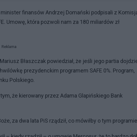
minister finansów Andrzej Domański podpisali z Komisj
E. Umowę, która pozwoli nam za 180 miliardów zł
Reklama
Mariusz Błaszczak powiedział, że jeśli jego partia dojdzi
ką chwilówkę prezydenckim programem SAFE 0%. Program,
nku Polskiego.
 tym, że kierowany przez Adama Glapińskiego Bank
Boże, za dwa lata PiS rządził, co mówiłby o tym programi
ł – kiedy rządził – o umowie Mercosur, że to bardzo do