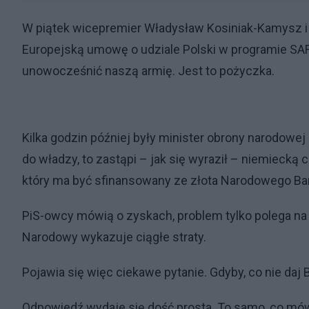
W piątek wicepremier Władysław Kosiniak-Kamysz i 
Europejską umowę o udziale Polski w programie SAF
unowocześnić naszą armię. Jest to pożyczka.
Kilka godzin później były minister obrony narodowej 
do władzy, to zastąpi – jak się wyraził – niemiec
który ma być sfinansowany ze złota Narodowego Ba
PiS-owcy mówią o zyskach, problem tylko polega na
Narodowy wykazuje ciągłe straty.
Pojawia się więc ciekawe pytanie. Gdyby, co nie daj 
Odpowiedź wydaje się dość prosta. To samo, co mówi