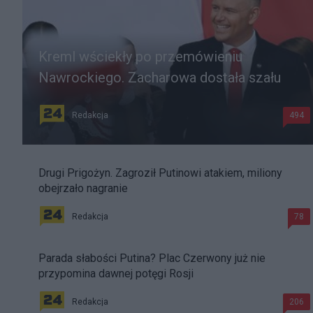
Kreml wściekły po przemówieniu
Nawrockiego. Zacharowa dostała szału
Redakcja
494
Drugi Prigożyn. Zagroził Putinowi atakiem, miliony
obejrzało nagranie
Redakcja
78
Parada słabości Putina? Plac Czerwony już nie
przypomina dawnej potęgi Rosji
Redakcja
206