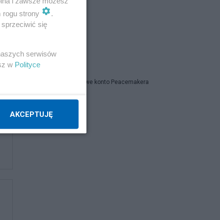
wolna i zawsze możesz
m rogu strony
.
sprzeciwić się
MartaJa
 naszych serwisów
estamos
esz w
Polityce
Tymczasowe konto Peacemakera
AKCEPTUJĘ
Napisz notkę