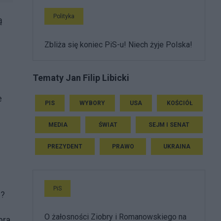
Polityka
ą
Zbliża się koniec PiS-u! Niech żyje Polska!
Tematy Jan Filip Libicki
e
PIS
WYBORY
USA
KOŚCIÓŁ
MEDIA
ŚWIAT
SEJM I SENAT
PREZYDENT
PRAWO
UKRAINA
PiS
e?
O żałosności Ziobry i Romanowskiego na
bra