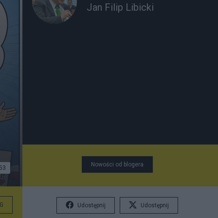
Jan Filip Libicki
Nowości od blogera
53
G
Udostępnij
Udostępnij