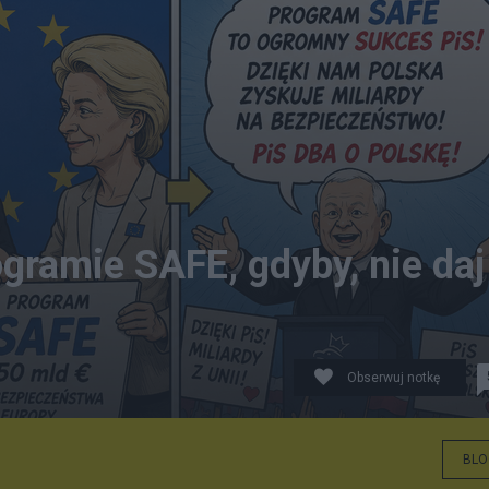
gramie SAFE, gdyby, nie daj
Obserwuj notkę
BLO