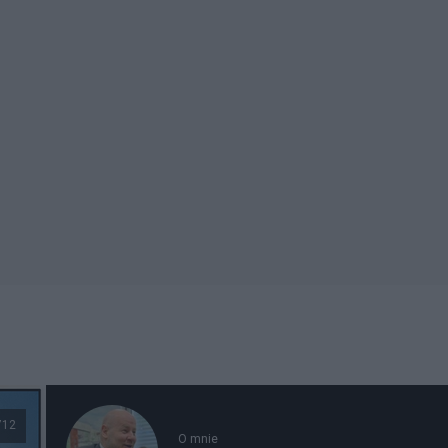
712
O mnie