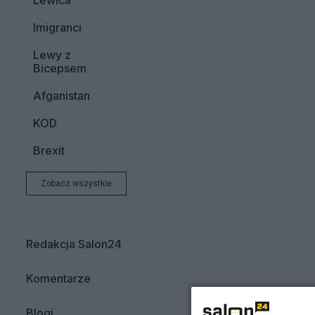
Lewica
Imigranci
Lewy z
Bicepsem
Afganistan
KOD
Brexit
Zobacz wszystkie
Redakcja Salon24
Komentarze
Blogi