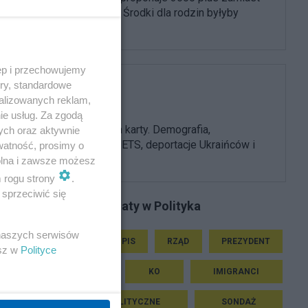
800 złotych. Środki dla rodzin byłyby
ogromne
ęp i przechowujemy
ory, standardowe
PiS
alizowanych reklam,
ie usług. Za zgodą
PiS odkrywa karty. Demografia,
ych oraz aktywnie
mieszkania, ETS, deportacje Ukraińców i
watność, prosimy o
rozliczenia
wolna i zawsze możesz
m rogu strony
.
sprzeciwić się
Podobne tematy w Polityka
 naszych serwisów
ROSJA
PIS
RZĄD
PREZYDENT
esz w
Polityce
NATO
KO
IMIGRANCI
PARTIE POLITYCZNE
SONDAŻ