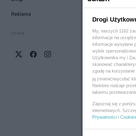
Reklama
Drogi Użytkow
My, naszych 1162 zau
Szukaj:
informacje na urządze
informacje wysyłane 
wybór spersonalizowan
Użytkownika my i Zau
skanować charakterys
zgodę na korzystanie 
ją zmienić/wycofać kl
Niektóre rodzaje prz
takiemu przetwarzaniu
Zapoznaj się z poniż
internetowych. Szcze
Prywatności
i
Cookie