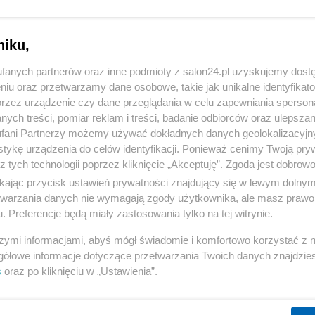
niku,
fanych partnerów oraz inne podmioty z salon24.pl uzyskujemy dost
niu oraz przetwarzamy dane osobowe, takie jak unikalne identyfikat
przez urządzenie czy dane przeglądania w celu zapewniania sperson
ych treści, pomiar reklam i treści, badanie odbiorców oraz ulepszan
fani Partnerzy możemy używać dokładnych danych geolokalizacyjn
tykę urządzenia do celów identyfikacji. Ponieważ cenimy Twoją pry
z tych technologii poprzez kliknięcie „Akceptuję”. Zgoda jest dobro
ikając przycisk ustawień prywatności znajdujący się w lewym dolny
etwarzania danych nie wymagają zgody użytkownika, ale masz prawo 
. Preferencje będą miały zastosowania tylko na tej witrynie.
szymi informacjami, abyś mógł świadomie i komfortowo korzystać z
gółowe informacje dotyczące przetwarzania Twoich danych znajdzi
s
oraz po kliknięciu w „Ustawienia”.