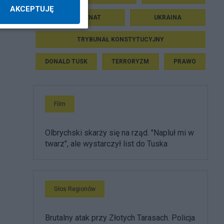
AKCEPTUJĘ
SEJM I SENAT
UKRAINA
TRYBUNAŁ KONSTYTUCYJNY
DONALD TUSK
TERRORYZM
PRAWO
Film
Olbrychski skarży się na rząd. "Napluł mi w
twarz", ale wystarczył list do Tuska
Głos Regionów
Brutalny atak przy Złotych Tarasach. Policja