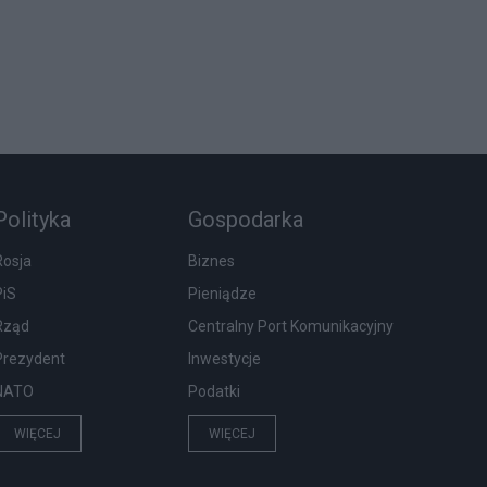
Polityka
Gospodarka
Rosja
Biznes
PiS
Pieniądze
Rząd
Centralny Port Komunikacyjny
Prezydent
Inwestycje
NATO
Podatki
WIĘCEJ
WIĘCEJ