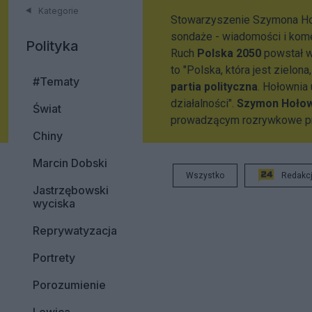
Kategorie
Stowarzyszenie Szymona Hołow
sondaże - wiadomości i kom
Polityka
Ruch
Polska 2050
powstał w
to "Polska, która jest zielona
#Tematy
partia polityczna
. Hołownia 
działalności".
Szymon Hołow
Świat
prowadzącym rozrywkowe pr
Chiny
Marcin Dobski
Wszystko
Redakc
Jastrzębowski
wyciska
Reprywatyzacja
Portrety
Porozumienie