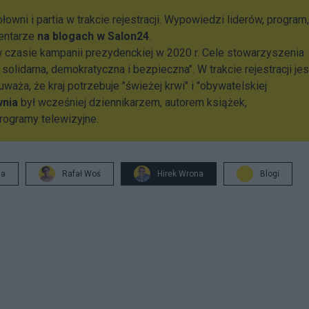
ni i partia w trakcie rejestracji. Wypowiedzi liderów, program,
entarze
na blogach w Salon24
.
 czasie kampanii prezydenckiej w 2020 r. Cele stowarzyszenia
, solidarna, demokratyczna i bezpieczna". W trakcie rejestracji jes
uważa, że kraj potrzebuje "świeżej krwi" i "obywatelskiej
nia
był wcześniej dziennikarzem, autorem książek,
ogramy telewizyjne.
ja
Rafał Woś
Hirek Wrona
Blogi