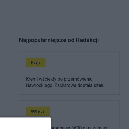
Najpopularniejsze od Redakcji
Rosja
Kreml wściekły po przemówieniu
Nawrockiego. Zacharowa dostała szału
800 plus
Morawiecki proponuje 3600 plus zamiast