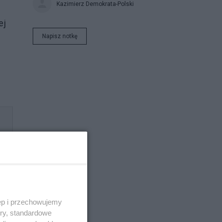
Kazimierz Demokrata-Polski
ej
Napisz notkę
ęp i przechowujemy
ory, standardowe