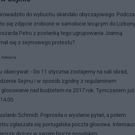
oprowadziło do wybuchu skandalu obyczajowego. Podcz
ło się zdjęcie zrobione w samolocie lecącym do Lizbon
Ryszarda Petru z posłanką tego ugrupowania Joanną
amał się z sejmowego protestu?
Reklama
obiecywał: - Do 11 stycznia zostajemy na sali obrad,
edzenie Sejmu i w sposób zgodny z regulaminem
 głosowanie nad budżetem na 2017 rok. Tymczasem już
 14.00.
osłanki Schmidt. Poprosiła o wysłanie pytań, a potem
tru zgłaszała się portugalska poczta głosowa. Internauc
siejsze dyżury w swoim biurze poselskim.