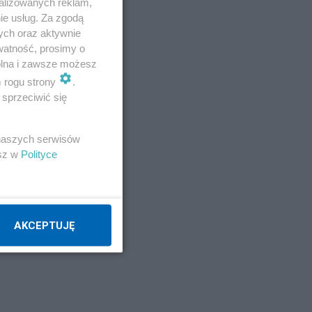
alizowanych reklam,
.pl
ie usług. Za zgodą
ych oraz aktywnie
watność, prosimy o
zie
wolna i zawsze możesz
m rogu strony
.
sprzeciwić się
 naszych serwisów
esz w
Polityce
AKCEPTUJĘ