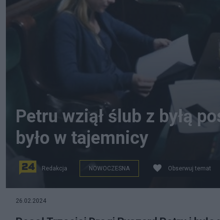
Petru wziął ślub z byłą 
było w tajemnicy
Redakcja
NOWOCZESNA
Obserwuj temat
fot. Twitter
26.02.2024