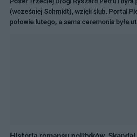
Poseł Trzeciej Drogi Ryszard Petru i był
(wcześniej Schmidt), wzięli ślub. Portal P
połowie lutego, a sama ceremonia była u
Historia romansu polityków. Skandal