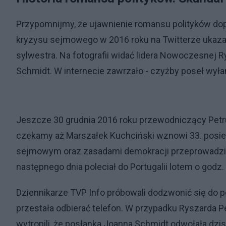
Przypomnijmy, że ujawnienie romansu polityków d
kryzysu sejmowego w 2016 roku na Twitterze ukaza
sylwestra. Na fotografii widać lidera Nowoczesnej 
Schmidt. W internecie zawrzało - czyżby poseł wył
Jeszcze 30 grudnia 2016 roku przewodniczący Petru 
czekamy aż Marszałek Kuchciński wznowi 33. posi
sejmowym oraz zasadami demokracji przeprowadzi
następnego dnia poleciał do Portugalii lotem o godz.
Dziennikarze TVP Info próbowali dodzwonić się do p
przestała odbierać telefon. W przypadku Ryszarda Pe
wytropili, że posłanka Joanna Schmidt odwołała dzi