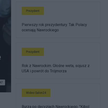
Prezydent
Pierwszy rok prezydentury. Tak Polacy
oceniają Nawrockiego
Prezydent
e
Rok z Nawrockim. Głośne weta, sojusz z
USA i powrót do Trójmorza
47
Wideo Salon24
Burza po decyzjach Nawrockiego. "Kibol