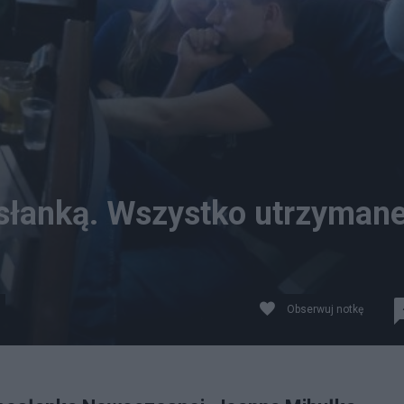
posłanką. Wszystko utrzyman
Obserwuj notkę