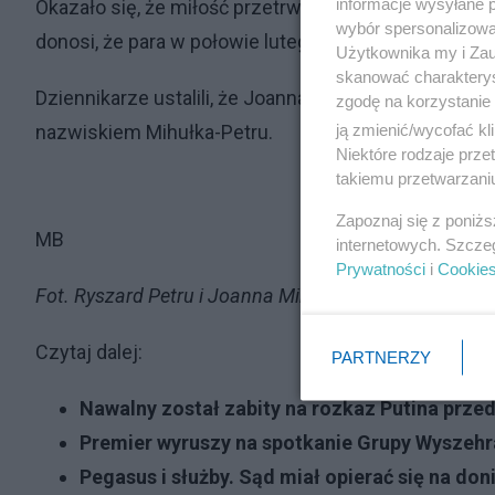
informacje wysyłane 
Okazało się, że miłość przetrwała próbę czasu i związ
wybór spersonalizowan
donosi, że para w połowie lutego 2024 roku wzięła śl
Użytkownika my i Zau
skanować charakterys
Dziennikarze ustalili, że Joanna będzie nosić podwó
zgodę na korzystanie 
ją zmienić/wycofać kl
nazwiskiem Mihułka-Petru.
Niektóre rodzaje prz
takiemu przetwarzaniu
Zapoznaj się z poniż
MB
internetowych. Szcze
Prywatności
i
Cookie
Fot. Ryszard Petru i Joanna Mihułka. Źródło: Twitter.
Czytaj dalej:
PARTNERZY
Nawalny został zabity na rozkaz Putina prze
Premier wyruszy na spotkanie Grupy Wyszehra
Pegasus i służby. Sąd miał opierać się na do