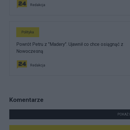
Redakcja
Polityka
Powrót Petru z "Madery". Ujawnił co chce osiągnąć z
Nowoczesną
Redakcja
Komentarze
POKAŻ 