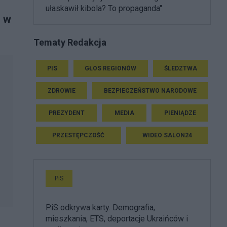
ułaskawił kibola? To propaganda"
e w
Tematy Redakcja
PIS
GŁOS REGIONÓW
ŚLEDZTWA
ZDROWIE
BEZPIECZEŃSTWO NARODOWE
PREZYDENT
MEDIA
PIENIĄDZE
PRZESTĘPCZOŚĆ
WIDEO SALON24
PiS
PiS odkrywa karty. Demografia,
mieszkania, ETS, deportacje Ukraińców i