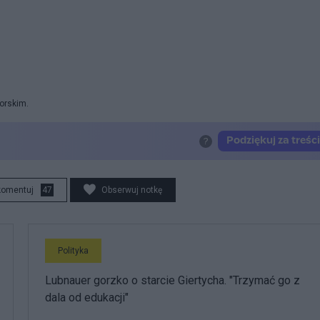
orskim.
komentuj
47
Obserwuj notkę
Polityka
Lubnauer gorzko o starcie Giertycha. "Trzymać go z
dala od edukacji"