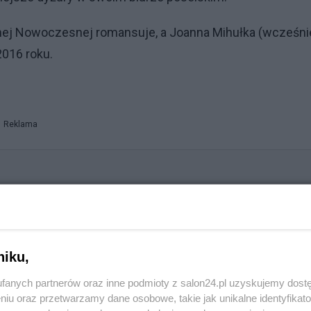
snej Nowoczesnej romansuje, a Joanna Mihułka (wcześni
016 roku.
Reklama
u? Ryszard Petru poleciał do Portugalii
niku,
szystko w tajemnicy
fanych partnerów oraz inne podmioty z salon24.pl uzyskujemy dost
niu oraz przetwarzamy dane osobowe, takie jak unikalne identyfikat