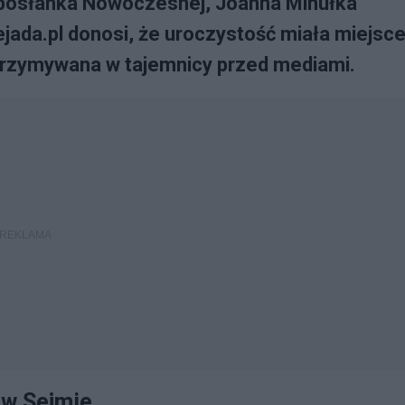
a posłanka Nowoczesnej, Joanna Mihułka
lejada.pl donosi, że uroczystość miała miejsc
trzymywana w tajemnicy przed mediami.
 w Sejmie