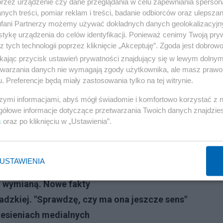
przez urządzenie czy dane przeglądania w celu zapewniania sperson
ek ma się dobrze aż do dzisiaj. Mało tego. Portal Plejada
ych treści, pomiar reklam i treści, badanie odbiorców oraz ulepszan
ub. Informacja ta wypłynęła dopiero w poniedziałek.
fani Partnerzy możemy używać dokładnych danych geolokalizacyjn
tykę urządzenia do celów identyfikacji. Ponieważ cenimy Twoją pry
jne nazwisko. Oznacza to, że od teraz posługiwać się będ
z tych technologii poprzez kliknięcie „Akceptuję”. Zgoda jest dobro
ikając przycisk ustawień prywatności znajdujący się w lewym dolny
etwarzania danych nie wymagają zgody użytkownika, ale masz prawo 
. Preferencje będą miały zastosowania tylko na tej witrynie.
Reklama
szymi informacjami, abyś mógł świadomie i komfortowo korzystać z
gółowe informacje dotyczące przetwarzania Twoich danych znajdzi
s
oraz po kliknięciu w „Ustawienia”.
com/Rafał Plichta
USTAWIENIA
d wymianą. Nowe fakty
dzkiej. "Sprawdzę, czy ma ona jeszcze sens"
niesieniach medialnych