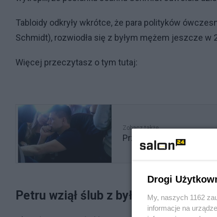
Tabloidy odkryły wkrótce, że para polityków ówcze
Schmidt), rozwiodła się z byłym mężem jeszcze w 2
Więcej przeczytasz o tym tutaj:
Zobacz także
Przerwa w okupacji Sejm
Drogi Użytkow
Petru wziął ślub z byłą posłanką. W
My, naszych 1162 zau
informacje na urządze