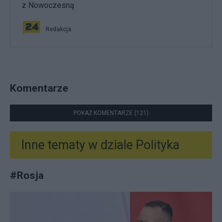
z Nowoczesną
Redakcja
Komentarze
POKAŻ KOMENTARZE (121)
Inne tematy w dziale
Polityka
#
Rosja