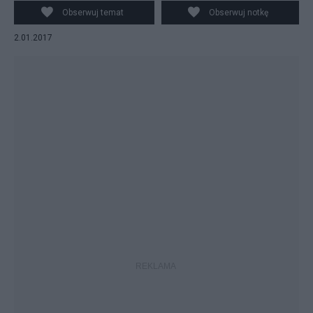
Portugalii, fot. Twitter/@zkossakowski
Obserwuj temat
Obserwuj notkę
2.01.2017