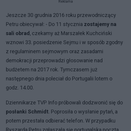
Reklama
Jeszcze 30 grudnia 2016 roku przewodniczący
Petru obiecywał: - Do 11 stycznia
zostajemy na
sali obrad
, czekamy aż Marszałek Kuchciński
wznowi 33. posiedzenie Sejmu i w sposób zgodny
z regulaminem sejmowym oraz zasadami
demokracji przeprowadzi głosowanie nad
budżetem na 2017 rok. Tymczasem już
następnego dnia poleciał do Portugalii lotem o
godz. 14.00.
Dziennikarze TVP Info próbowali dodzwonić się do
posłanki Schmidt
. Poprosiła o wysłanie pytań, a
potem przestała odbierać telefon. W przypadku
Ryszarda Petru zgłaszała się portugalska poczta