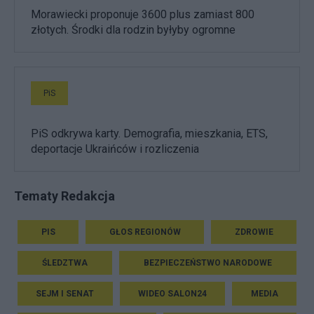
Morawiecki proponuje 3600 plus zamiast 800
złotych. Środki dla rodzin byłyby ogromne
PiS
PiS odkrywa karty. Demografia, mieszkania, ETS,
deportacje Ukraińców i rozliczenia
Tematy Redakcja
PIS
GŁOS REGIONÓW
ZDROWIE
ŚLEDZTWA
BEZPIECZEŃSTWO NARODOWE
SEJM I SENAT
WIDEO SALON24
MEDIA