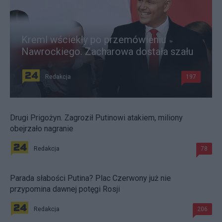
Kreml wściekły po przemówieniu
Nawrockiego. Zacharowa dostała szału
Redakcja
197
Drugi Prigożyn. Zagroził Putinowi atakiem, miliony
obejrzało nagranie
Redakcja
78
Parada słabości Putina? Plac Czerwony już nie
przypomina dawnej potęgi Rosji
Redakcja
206