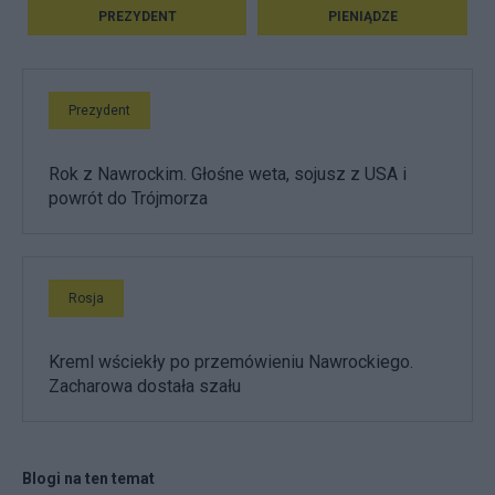
PREZYDENT
PIENIĄDZE
Prezydent
Rok z Nawrockim. Głośne weta, sojusz z USA i
powrót do Trójmorza
Rosja
Kreml wściekły po przemówieniu Nawrockiego.
Zacharowa dostała szału
Blogi na ten temat