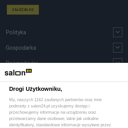
ZAŁÓŻ BLOG
Polityka
Gospodarka
Rozmaitości
Technologie
Drogi Użytkowniku,
Sport
My, naszych 1162 zaufanych partnerów oraz inne
podmioty z salon24.pl uzyskujemy dostęp i
Społeczeństwo
przechowujemy informacje na urządzeniu oraz
przetwarzamy dane osobowe, takie jak unikalne
Kultura
identyfikatory, standardowe informacje wysyłane przez