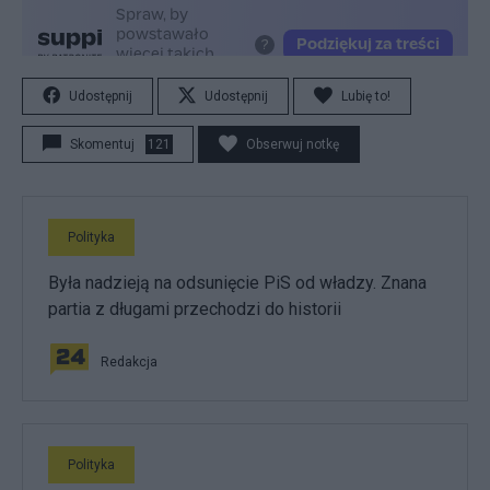
Udostępnij
Udostępnij
Lubię to!
Skomentuj
121
Obserwuj notkę
Polityka
Była nadzieją na odsunięcie PiS od władzy. Znana
partia z długami przechodzi do historii
Redakcja
Polityka