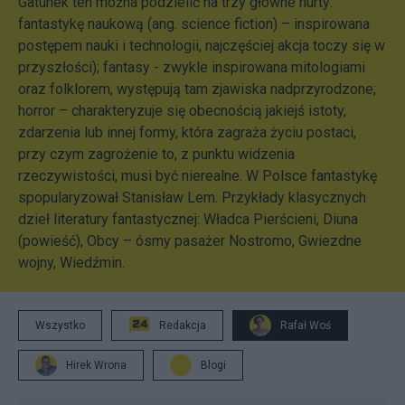
Gatunek ten można podzielić na trzy główne nurty:
fantastykę naukową (ang. science fiction) – inspirowana
postępem nauki i technologii, najczęściej akcja toczy się w
przyszłości); fantasy - zwykle inspirowana mitologiami
oraz folklorem, występują tam zjawiska nadprzyrodzone;
horror – charakteryzuje się obecnością jakiejś istoty,
zdarzenia lub innej formy, która zagraża życiu postaci,
przy czym zagrożenie to, z punktu widzenia
rzeczywistości, musi być nierealne. W Polsce fantastykę
spopularyzował Stanisław Lem. Przykłady klasycznych
dzieł literatury fantastycznej: Władca Pierścieni, Diuna
(powieść), Obcy – ósmy pasażer Nostromo, Gwiezdne
wojny, Wiedźmin.
Wszystko
Redakcja
Rafał Woś
Hirek Wrona
Blogi