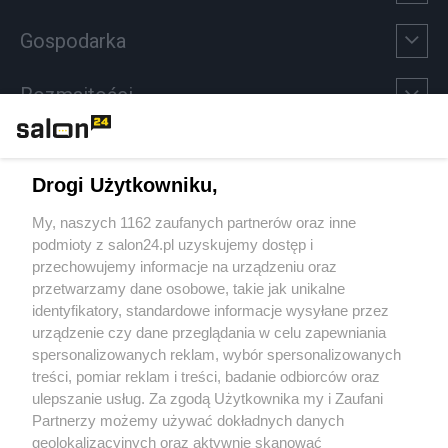
Gospodarka
Rozmaitości
Technologie
Drogi Użytkowniku,
Sport
My, naszych 1162 zaufanych partnerów oraz inne
podmioty z salon24.pl uzyskujemy dostęp i
Społeczeństwo
przechowujemy informacje na urządzeniu oraz
przetwarzamy dane osobowe, takie jak unikalne
Kultura
identyfikatory, standardowe informacje wysyłane przez
urządzenie czy dane przeglądania w celu zapewniania
spersonalizowanych reklam, wybór spersonalizowanych
treści, pomiar reklam i treści, badanie odbiorców oraz
ulepszanie usług. Za zgodą Użytkownika my i Zaufani
X
Facebook
Instagram
Youtube
Partnerzy możemy używać dokładnych danych
geolokalizacyjnych oraz aktywnie skanować