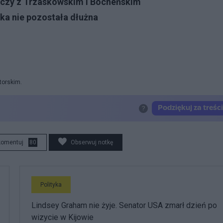
lczy z Trzaskowskim i Bocheńskim
tka nie pozostała dłużna
torskim.
komentuj
80
Obserwuj notkę
Polityka
Lindsey Graham nie żyje. Senator USA zmarł dzień po
wizycie w Kijowie