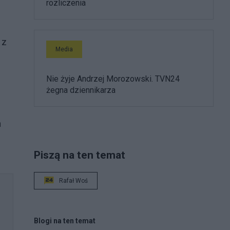
rozliczenia
 z
Media
Nie żyje Andrzej Morozowski. TVN24
żegna dziennikarza
a
Piszą na ten temat
Rafał Woś
Blogi na ten temat