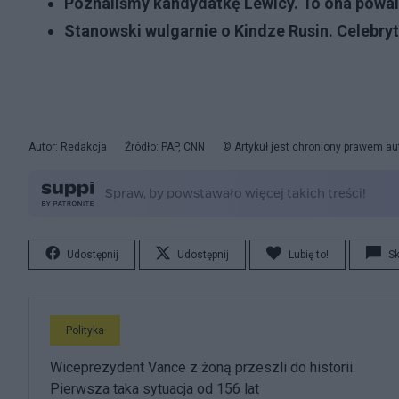
Poznaliśmy kandydatkę Lewicy. To ona powa
Stanowski wulgarnie o Kindze Rusin. Celebry
Autor: Redakcja
Źródło: PAP, CNN
© Artykuł jest chroniony prawem au
Udostępnij
Udostępnij
Lubię to!
S
Polityka
Wiceprezydent Vance z żoną przeszli do historii.
Pierwsza taka sytuacja od 156 lat