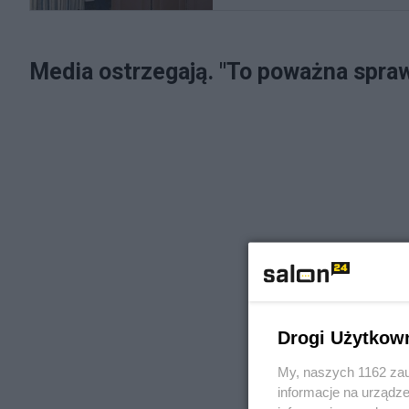
Media ostrzegają. "To poważna spra
Drogi Użytkow
My, naszych 1162 zau
informacje na urządze