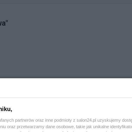
wa"
niku,
fanych partnerów oraz inne podmioty z salon24.pl uzyskujemy dost
niu oraz przetwarzamy dane osobowe, takie jak unikalne identyfikat