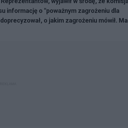
e Reprezentantów, wyjawił w środę, że komisj
u informację o "poważnym zagrożeniu dla
doprecyzował, o jakim zagrożeniu mówił. Ma