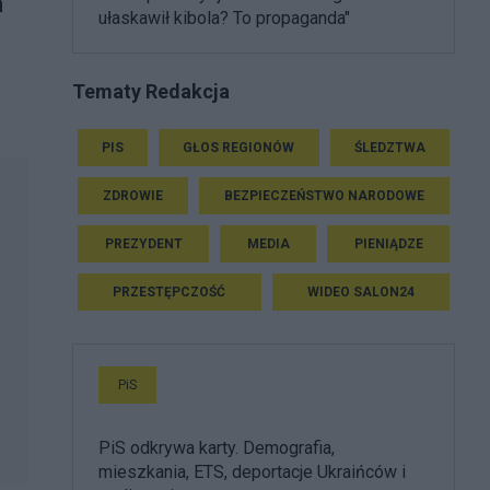
a
ułaskawił kibola? To propaganda"
Tematy Redakcja
PIS
GŁOS REGIONÓW
ŚLEDZTWA
ZDROWIE
BEZPIECZEŃSTWO NARODOWE
PREZYDENT
MEDIA
PIENIĄDZE
PRZESTĘPCZOŚĆ
WIDEO SALON24
PiS
PiS odkrywa karty. Demografia,
mieszkania, ETS, deportacje Ukraińców i