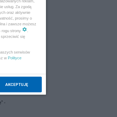
alizowanych reklam,
ie usług. Za zgodą
ych oraz aktywnie
watność, prosimy o
wolna i zawsze możesz
m rogu strony
.
sprzeciwić się
 naszych serwisów
esz w
Polityce
AKCEPTUJĘ
" -