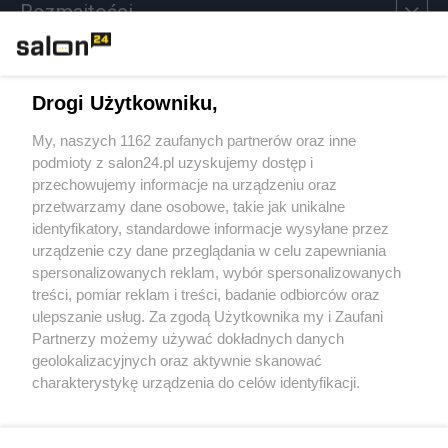
Rozmaitości
Technologie
Drogi Użytkowniku,
Sport
My, naszych 1162 zaufanych partnerów oraz inne
podmioty z salon24.pl uzyskujemy dostęp i
Społeczeństwo
przechowujemy informacje na urządzeniu oraz
przetwarzamy dane osobowe, takie jak unikalne
Kultura
identyfikatory, standardowe informacje wysyłane przez
urządzenie czy dane przeglądania w celu zapewniania
spersonalizowanych reklam, wybór spersonalizowanych
treści, pomiar reklam i treści, badanie odbiorców oraz
ulepszanie usług. Za zgodą Użytkownika my i Zaufani
X
Facebook
Instagram
Youtube
Partnerzy możemy używać dokładnych danych
geolokalizacyjnych oraz aktywnie skanować
charakterystykę urządzenia do celów identyfikacji.
Web Content Media sp. z o. o. © 2022
Ponieważ cenimy Twoją prywatność, prosimy o zgodę na
korzystanie z tych technologii poprzez kliknięcie
„Akceptuję”. Zgoda jest dobrowolna i zawsze możesz ją