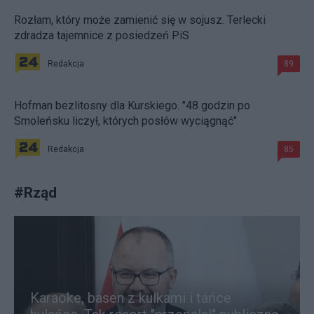
Rozłam, który może zamienić się w sojusz. Terlecki
zdradza tajemnice z posiedzeń PiS
Redakcja
89
Hofman bezlitosny dla Kurskiego. "48 godzin po
Smoleńsku liczył, których posłów wyciągnąć"
Redakcja
85
#
Rząd
Karaoke, basen z kulkami i tańce