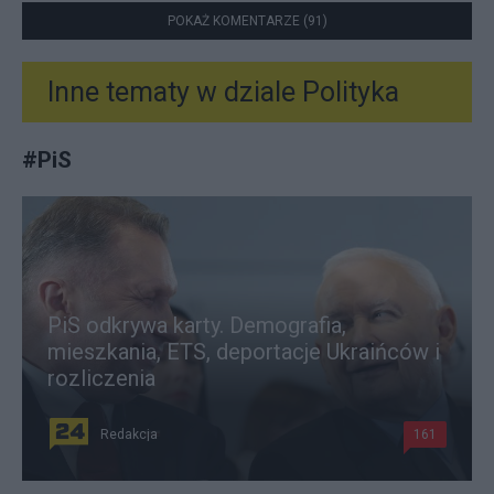
POKAŻ KOMENTARZE (91)
Inne tematy w dziale
Polityka
#
PiS
PiS odkrywa karty. Demografia,
mieszkania, ETS, deportacje Ukraińców i
rozliczenia
Redakcja
161