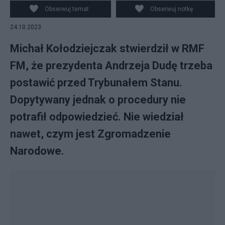
Twitter/@EKOlodziejczak_
Obserwuj temat
Obserwuj notkę
24.10.2023
Michał Kołodziejczak stwierdził w RMF
FM, że prezydenta Andrzeja Dudę trzeba
postawić przed Trybunałem Stanu.
Dopytywany jednak o procedury nie
potrafił odpowiedzieć. Nie wiedział
nawet, czym jest Zgromadzenie
Narodowe.