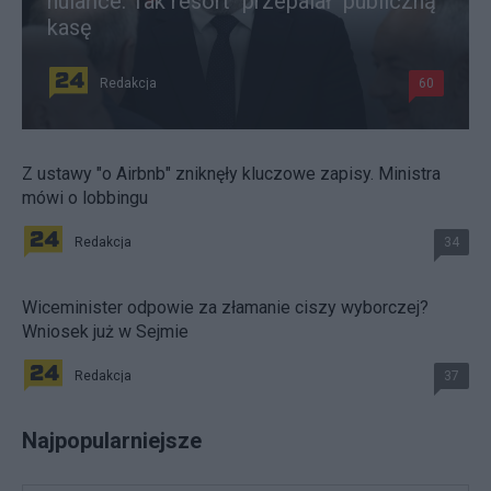
hulańce. Tak resort "przepalał" publiczną
kasę
Redakcja
60
Z ustawy "o Airbnb" zniknęły kluczowe zapisy. Ministra
mówi o lobbingu
Redakcja
34
Wiceminister odpowie za złamanie ciszy wyborczej?
Wniosek już w Sejmie
Redakcja
37
Najpopularniejsze