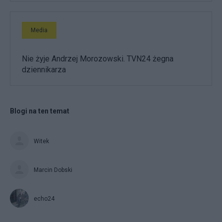
Media
Nie żyje Andrzej Morozowski. TVN24 żegna
dziennikarza
Blogi na ten temat
Witek
Marcin Dobski
echo24