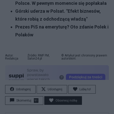
Polsce. W pewnym momencie się popłakała
Górski uderza w Polsat. "Efekt biznesów,
które robią z odchodzącą władzą"
Prezes PiS na emeryturę? Oto zdanie Polek i
Polaków
Autor:
Źródło: RMF FM,
© Artykuł jest chroniony prawem
Redakcja
Salon24.pl
autorskim.
Udostępnij
Udostępnij
Lubię to!
Skomentuj
91
Obserwuj notkę