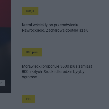
Rosja
Kreml wściekły po przemówieniu
Nawrockiego. Zacharowa dostała szału
800 plus
Morawiecki proponuje 3600 plus zamiast
800 złotych. Środki dla rodzin byłyby
ogromne
61
PiS