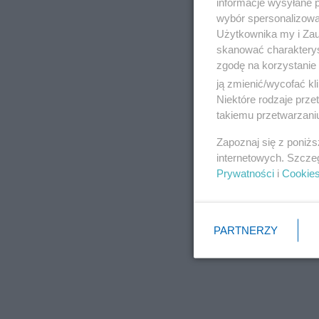
informacje wysyłane 
wybór spersonalizowan
Użytkownika my i Zau
skanować charakterys
zgodę na korzystanie 
ją zmienić/wycofać kl
Niektóre rodzaje prz
takiemu przetwarzaniu
Zapoznaj się z poniż
internetowych. Szcze
Prywatności
i
Cookie
PARTNERZY