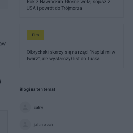
Rok z Nawrockim. Głośne weta, sojusz z
USA i powrót do Trójmorza
Film
ław
Olbrychski skarży się na rząd. "Napluł mi w
twarz", ale wystarczył list do Tuska
i
Blogi na ten temat
catrw
julian olech