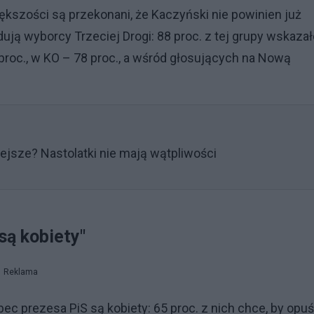
ększości są przekonani, że Kaczyński nie powinien już
ują wyborcy Trzeciej Drogi: 88 proc. z tej grupy wskazał
proc., w KO – 78 proc., a wśród głosujących na Nową
iejsze? Nastolatki nie mają wątpliwości
są kobiety"
Reklama
c prezesa PiS są kobiety: 65 proc. z nich chce, by opuś