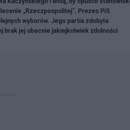
a Kaczyńskiego i wolą, by opuścił stanowisk
lecenie „Rzeczpospolitej”. Prezes PiS
lejnych wyborów. Jego partia zdobyła
 brak jej obecnie jakiejkolwiek zdolności