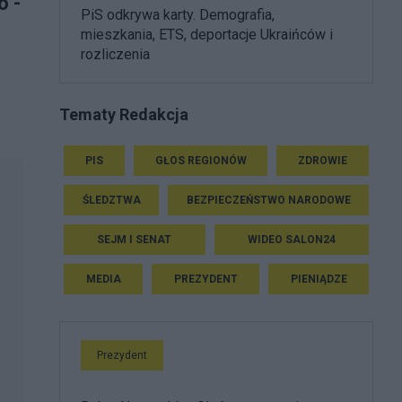
o -
PiS odkrywa karty. Demografia,
mieszkania, ETS, deportacje Ukraińców i
rozliczenia
Tematy Redakcja
PIS
GŁOS REGIONÓW
ZDROWIE
ŚLEDZTWA
BEZPIECZEŃSTWO NARODOWE
SEJM I SENAT
WIDEO SALON24
MEDIA
PREZYDENT
PIENIĄDZE
Prezydent