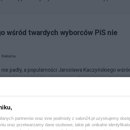
go wśród twardych wyborców PiS nie
Reklama
e nie padły, a popularności Jarosława Kaczyńskiego wśró
edług naszego sondażu 71 proc. osób głosujących w
cydowanie), by opuścił stanowisko. 21 proc. wskazuje
esa wynik możliwy jest tylko w jego własnym elektoracie"
niku,
fanych partnerów oraz inne podmioty z salon24.pl uzyskujemy dost
niu oraz przetwarzamy dane osobowe, takie jak unikalne identyfikat