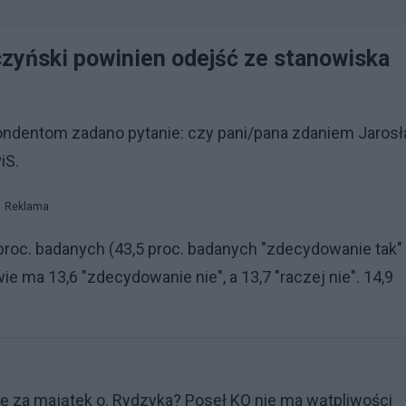
zyński powinien odejść ze stanowiska
pondentom zadano pytanie: czy pani/pana zdaniem Jaros
iS.
Reklama
 proc. badanych (43,5 proc. badanych "zdecydowanie tak" 
wie ma 13,6 "zdecydowanie nie", a 13,7 "raczej nie". 14,9
ę za majątek o. Rydzyka? Poseł KO nie ma wątpliwości