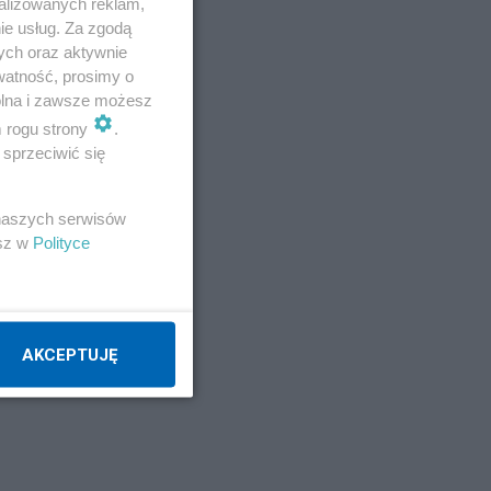
alizowanych reklam,
ie usług. Za zgodą
ych oraz aktywnie
watność, prosimy o
wolna i zawsze możesz
m rogu strony
.
sprzeciwić się
 naszych serwisów
esz w
Polityce
AKCEPTUJĘ