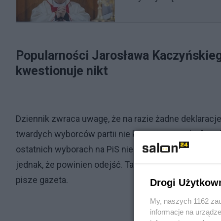
Popularności Jarosława Kaczyńskie
kwestionuje nikt
Dziennik zwraca uwagę, że na razie żadne deklaracj
twardych wyborców partii nie kwestionuje nikt. "W
ostatnich wyborach na PiS nie chce (raczej lub zde
jednak, że powinien odejść. Taki pozytywny dla prez
pisze gazeta.
Drogi Użytkow
My, naszych 1162 zau
informacje na urządze