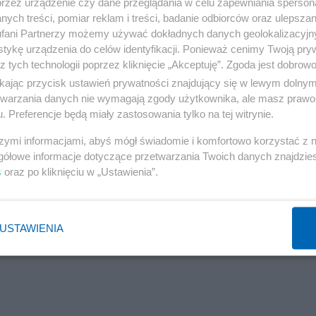
przez urządzenie czy dane przeglądania w celu zapewniania sperson
ych treści, pomiar reklam i treści, badanie odbiorców oraz ulepszan
fani Partnerzy możemy używać dokładnych danych geolokalizacyjn
tykę urządzenia do celów identyfikacji. Ponieważ cenimy Twoją pry
z tych technologii poprzez kliknięcie „Akceptuję”. Zgoda jest dobro
ikając przycisk ustawień prywatności znajdujący się w lewym dolny
etwarzania danych nie wymagają zgody użytkownika, ale masz prawo 
. Preferencje będą miały zastosowania tylko na tej witrynie.
szymi informacjami, abyś mógł świadomie i komfortowo korzystać z
gółowe informacje dotyczące przetwarzania Twoich danych znajdzi
s
oraz po kliknięciu w „Ustawienia”.
USTAWIENIA