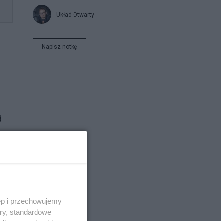
Układ Otwarty
Napisz notkę
d
 -
ęp i przechowujemy
ory, standardowe