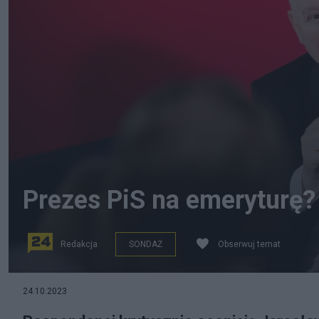
Prezes PiS na emeryturę?
Redakcja
SONDAŻ
Obserwuj temat
Jarosław Kaczyński. Fot. PAP
24.10.2023