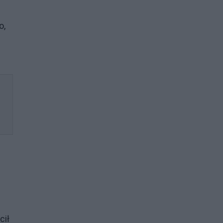
o,
cił