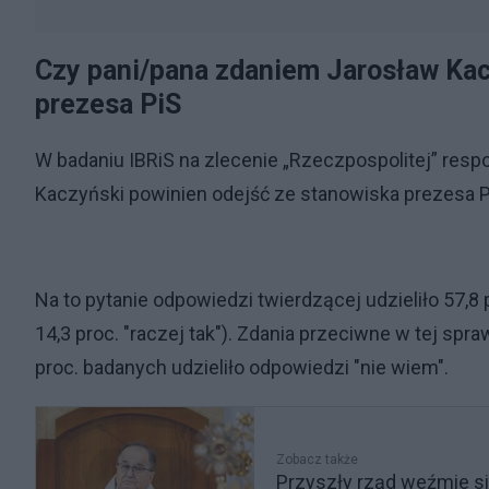
Czy pani/pana zdaniem Jarosław Kac
prezesa PiS
W badaniu IBRiS na zlecenie „Rzeczpospolitej” res
Kaczyński powinien odejść ze stanowiska prezesa P
Na to pytanie odpowiedzi twierdzącej udzieliło 57,8
14,3 proc. "raczej tak"). Zdania przeciwne w tej spra
proc. badanych udzieliło odpowiedzi "nie wiem".
Zobacz także
Przyszły rząd weźmie si