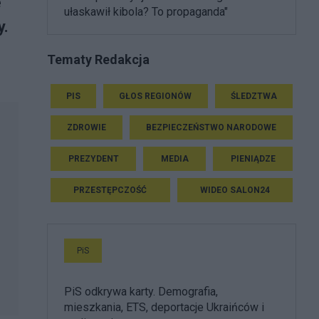
e
ułaskawił kibola? To propaganda"
y.
Tematy Redakcja
PIS
GŁOS REGIONÓW
ŚLEDZTWA
ZDROWIE
BEZPIECZEŃSTWO NARODOWE
PREZYDENT
MEDIA
PIENIĄDZE
PRZESTĘPCZOŚĆ
WIDEO SALON24
PiS
PiS odkrywa karty. Demografia,
mieszkania, ETS, deportacje Ukraińców i