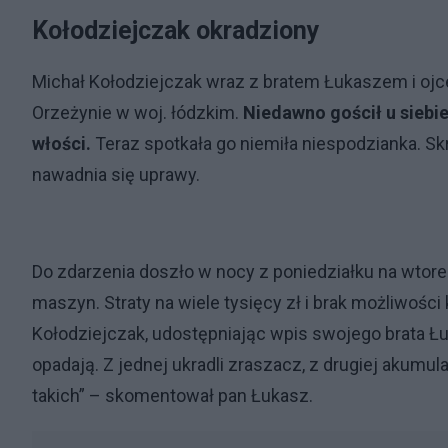
Kołodziejczak okradziony
Michał Kołodziejczak wraz z bratem Łukaszem i oj
Orzeżynie w woj. łódzkim.
Niedawno gościł u siebi
włości.
Teraz spotkała go niemiła niespodzianka. S
nawadnia się uprawy.
Do zdarzenia doszło w nocy z poniedziałku na wtorek,
maszyn. Straty na wiele tysięcy zł i brak możliwości
Kołodziejczak, udostępniając wpis swojego brata Ł
opadają. Z jednej ukradli zraszacz, z drugiej akumul
takich” – skomentował pan Łukasz.