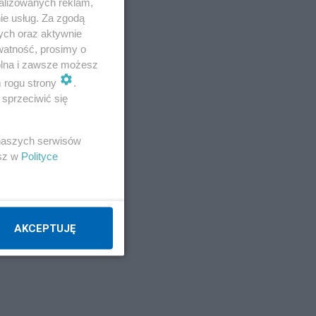
alizowanych reklam,
ie usług. Za zgodą
ych oraz aktywnie
watność, prosimy o
wolna i zawsze możesz
m rogu strony
.
sprzeciwić się
 naszych serwisów
esz w
Polityce
AKCEPTUJĘ