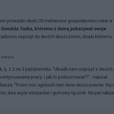
cem prowadzi około 20-hektarowe gospodarstwo rolne w
e Donalda Tuska, któremu z dumą pokazywał swoje
kradziono osprzęt do dwóch deszczowni, dzięki któremu
Reklama
 tj. z 2 na 3 października. "Ukradli nam osprzęt z dwóch
 kontynuowania pracy. I jak to podsumować?" - napisał
ukasza. "Przez noc ogołocili nam dwie deszczownie. Ręc
ator, dwa węże strażackie i gumowy łącznik. Na pal nabija