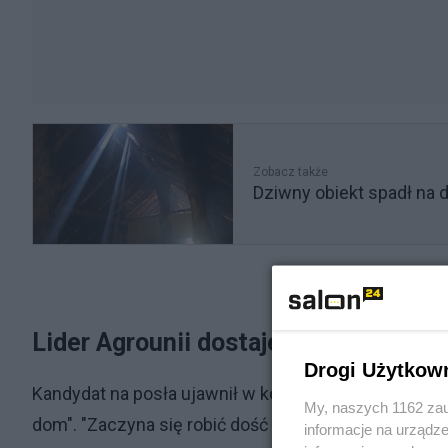
Zobacz także
Dziwny obiekt spadł na 
Lider Agrounii dostaje pogróżki
Drogi Użytkow
Kandydat na posła ujawnił w kolejnym poście treść
My, naszych 1162 zau
dom". "Zaczyna się robić dość brutalnie" – skomento
informacje na urządze