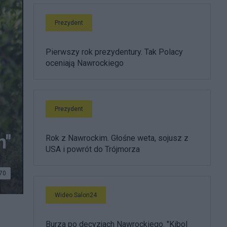
Prezydent
Pierwszy rok prezydentury. Tak Polacy
oceniają Nawrockiego
Prezydent
h"
Rok z Nawrockim. Głośne weta, sojusz z
USA i powrót do Trójmorza
70
Wideo Salon24
Burza po decyzjach Nawrockiego. "Kibol