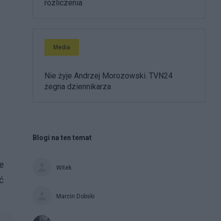
rozliczenia
Media
Nie żyje Andrzej Morozowski. TVN24
żegna dziennikarza
Blogi na ten temat
e
Witek
ć
Marcin Dobski