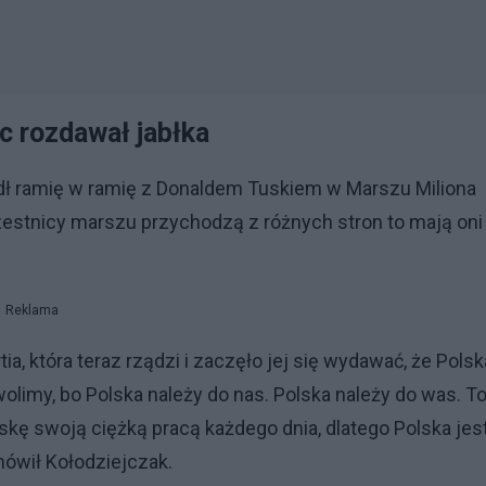
c rozdawał jabłka
edł ramię w ramię z Donaldem Tuskiem w Marszu Miliona
zestnicy marszu przychodzą z różnych stron to mają oni
Reklama
rtia, która teraz rządzi i zaczęło jej się wydawać, że Polsk
zwolimy, bo Polska należy do nas. Polska należy do was. T
lskę swoją ciężką pracą każdego dnia, dlatego Polska jes
mówił Kołodziejczak.