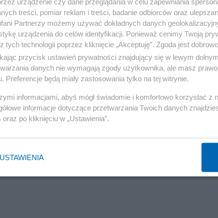
przez urządzenie czy dane przeglądania w celu zapewniania sperson
ych treści, pomiar reklam i treści, badanie odbiorców oraz ulepszan
fani Partnerzy możemy używać dokładnych danych geolokalizacyjn
tykę urządzenia do celów identyfikacji. Ponieważ cenimy Twoją pry
z tych technologii poprzez kliknięcie „Akceptuję”. Zgoda jest dobro
ikając przycisk ustawień prywatności znajdujący się w lewym dolny
etwarzania danych nie wymagają zgody użytkownika, ale masz prawo 
. Preferencje będą miały zastosowania tylko na tej witrynie.
szymi informacjami, abyś mógł świadomie i komfortowo korzystać z
gółowe informacje dotyczące przetwarzania Twoich danych znajdzi
s
oraz po kliknięciu w „Ustawienia”.
USTAWIENIA