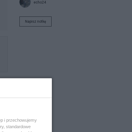
echo24
Napisz notkę
ęp i przechowujemy
ory, standardowe