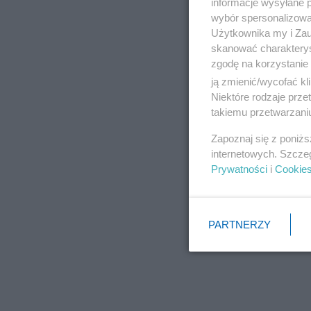
informacje wysyłane 
wybór spersonalizowan
Użytkownika my i Zau
skanować charakterys
zgodę na korzystanie 
ją zmienić/wycofać kl
Niektóre rodzaje prz
takiemu przetwarzaniu
Zapoznaj się z poniż
internetowych. Szcze
Prywatności
i
Cookie
PARTNERZY