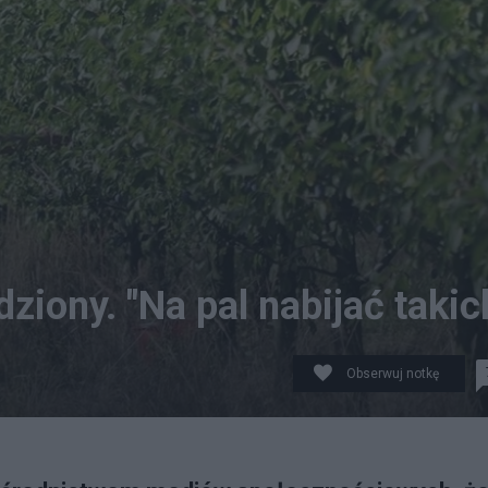
ziony. "Na pal nabijać takic
Obserwuj notkę