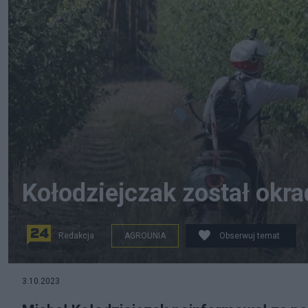
Kołodziejczak został okrad
Redakcja
AGROUNIA
Obserwuj temat
Michał Kołodziejczak w sadzie, fot. Facebook
3.10.2023