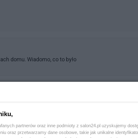
dach domu. Wiadomo, co to było
Reklama
niku,
 wiadomości, którą otrzymał. "Obserwujemy was i wasz
fanych partnerów oraz inne podmioty z salon24.pl uzyskujemy dost
wał.
niu oraz przetwarzamy dane osobowe, takie jak unikalne identyfikat