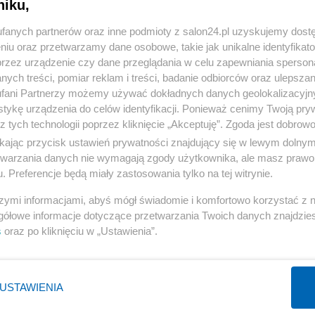
niku,
« WRÓĆ DO NOTKI
fanych partnerów oraz inne podmioty z salon24.pl uzyskujemy dost
niu oraz przetwarzamy dane osobowe, takie jak unikalne identyfikat
przez urządzenie czy dane przeglądania w celu zapewniania sperson
ych treści, pomiar reklam i treści, badanie odbiorców oraz ulepszan
fani Partnerzy możemy używać dokładnych danych geolokalizacyjn
tykę urządzenia do celów identyfikacji. Ponieważ cenimy Twoją pry
Polityka
Gospodarka
z tych technologii poprzez kliknięcie „Akceptuję”. Zgoda jest dobro
Rosja
Biznes
ikając przycisk ustawień prywatności znajdujący się w lewym dolny
etwarzania danych nie wymagają zgody użytkownika, ale masz prawo 
PiS
Pieniądze
. Preferencje będą miały zastosowania tylko na tej witrynie.
Rząd
Centralny Port Komunikacyjny
szymi informacjami, abyś mógł świadomie i komfortowo korzystać z
Prezydent
Inwestycje
gółowe informacje dotyczące przetwarzania Twoich danych znajdzi
NATO
Podatki
s
oraz po kliknięciu w „Ustawienia”.
WIĘCEJ
WIĘCEJ
USTAWIENIA