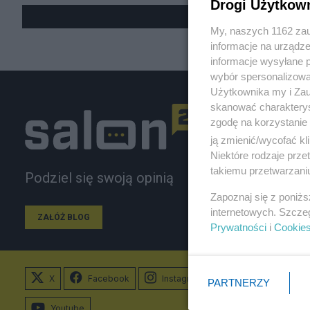
Drogi Użytkow
My, naszych 1162 zau
informacje na urządze
informacje wysyłane 
wybór spersonalizowan
Użytkownika my i Zau
skanować charakterys
zgodę na korzystanie 
ją zmienić/wycofać kl
Niektóre rodzaje prz
takiemu przetwarzaniu
Podziel się swoją opinią
Zapoznaj się z poniż
internetowych. Szcze
ZAŁÓŻ BLOG
Prywatności
i
Cookie
X
Facebook
Instagram
PARTNERZY
Youtube