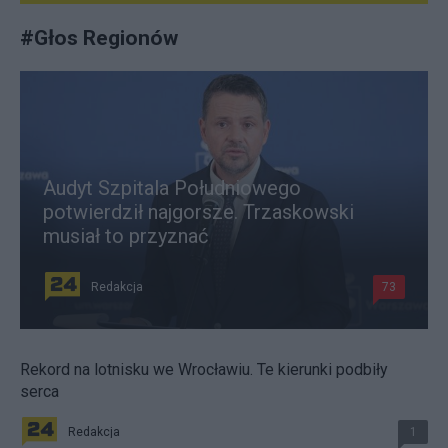
#
Głos Regionów
Audyt Szpitala Południowego
potwierdził najgorsze. Trzaskowski
musiał to przyznać
Redakcja
73
Rekord na lotnisku we Wrocławiu. Te kierunki podbiły
serca
Redakcja
1