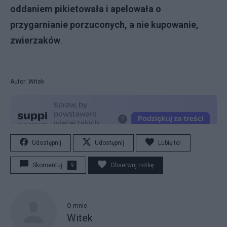
oddaniem pikietowała i apelowała o
przygarnianie porzuconych, a nie kupowanie,
zwierzaków
.
Autor: Witek
Udostępnij
Udostępnij
Lubię to!
Skomentuj
9
Obserwuj notkę
O mnie
Witek