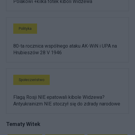
Polakowi +kilka fotek kiboli Widzewa
Polityka
80-ta rocznica wspólnego ataku AK-WiN i UPA na
Hrubieszów 28 V 1946
Społeczeństwo
Flagą Rosji NIE epatowali kibole Widzewa?
Antyukrainizm NIE stoczył się do zdrady narodowe
Tematy Witek