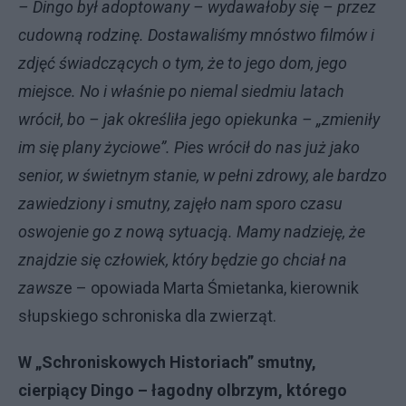
– Dingo był adoptowany – wydawałoby się – przez
cudowną rodzinę. Dostawaliśmy mnóstwo filmów i
zdjęć świadczących o tym, że to jego dom, jego
miejsce. No i właśnie po niemal siedmiu latach
wrócił, bo – jak określiła jego opiekunka – „zmieniły
im się plany życiowe”. Pies wrócił do nas już jako
senior, w świetnym stanie, w pełni zdrowy, ale bardzo
zawiedziony i smutny, zajęło nam sporo czasu
oswojenie go z nową sytuacją. Mamy nadzieję, że
znajdzie się człowiek, który będzie go chciał na
zawsz
e – opowiada Marta Śmietanka, kierownik
słupskiego schroniska dla zwierząt.
W „Schroniskowych Historiach” smutny,
cierpiący Dingo – łagodny olbrzym, którego