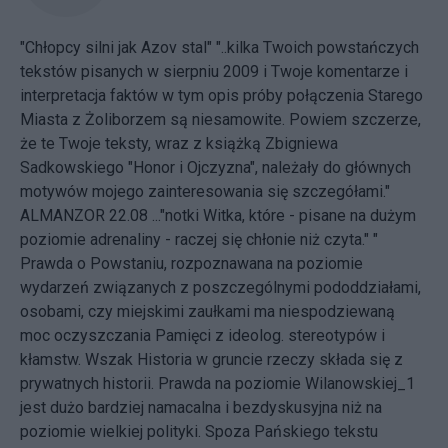
"Chłopcy silni jak Azov stal" "..kilka Twoich powstańczych
tekstów pisanych w sierpniu 2009 i Twoje komentarze i
interpretacja faktów w tym opis próby połączenia Starego
Miasta z Żoliborzem są niesamowite. Powiem szczerze,
że te Twoje teksty, wraz z książką Zbigniewa
Sadkowskiego "Honor i Ojczyzna", należały do głównych
motywów mojego zainteresowania się szczegółami."
ALMANZOR 22.08 ..."notki Witka, które - pisane na dużym
poziomie adrenaliny - raczej się chłonie niż czyta." "
Prawda o Powstaniu, rozpoznawana na poziomie
wydarzeń związanych z poszczególnymi pododdziałami,
osobami, czy miejskimi zaułkami ma niespodziewaną
moc oczyszczania Pamięci z ideolog. stereotypów i
kłamstw. Wszak Historia w gruncie rzeczy składa się z
prywatnych historii. Prawda na poziomie Wilanowskiej_1
jest dużo bardziej namacalna i bezdyskusyjna niż na
poziomie wielkiej polityki. Spoza Pańskiego tekstu