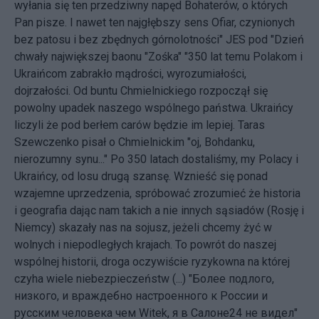
wyłania się ten przedziwny napęd Bohaterów, o których
Pan pisze. I nawet ten najgłębszy sens Ofiar, czynionych
bez patosu i bez zbędnych górnolotności" JES pod "Dzień
chwały największej baonu "Zośka" "350 lat temu Polakom i
Ukraińcom zabrakło mądrości, wyrozumiałości,
dojrzałości. Od buntu Chmielnickiego rozpoczął się
powolny upadek naszego wspólnego państwa. Ukraińcy
liczyli że pod berłem carów będzie im lepiej. Taras
Szewczenko pisał o Chmielnickim "oj, Bohdanku,
nierozumny synu..." Po 350 latach dostaliśmy, my Polacy i
Ukraińcy, od losu drugą szansę. Wznieść się ponad
wzajemne uprzedzenia, spróbować zrozumieć że historia
i geografia dając nam takich a nie innych sąsiadów (Rosję i
Niemcy) skazały nas na sojusz, jeżeli chcemy żyć w
wolnych i niepodległych krajach. To powrót do naszej
wspólnej historii, droga oczywiście ryzykowna na której
czyha wiele niebezpieczeństw (...) "Более подлого,
низкого, и враждебно настроенного к России и
русским человека чем Witek, я в Салоне24 не видел"