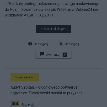
= "Bardziej podłego, nikczemnego i wrogo nastawionego
do Rosji i Rosjan człowieka jak Witek, ja w Salonie24 nie
widziałem" AKSKII 13.2.2013
Nowości od blogera
Udostępnij
Udostępnij
Skomentuj
9
Społeczeństwo
Audyt Szpitala Południowego potwierdził
najgorsze. Trzaskowski musiał to przyznać
Redakcja