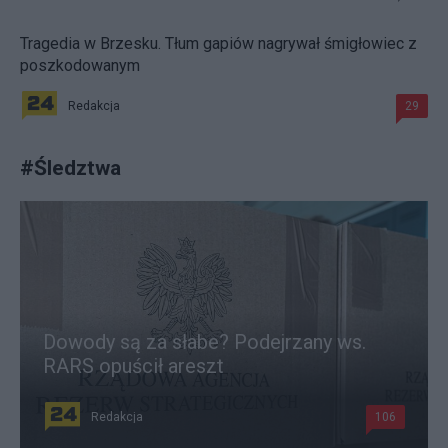
Tragedia w Brzesku. Tłum gapiów nagrywał śmigłowiec z
poszkodowanym
Redakcja
29
#
Śledztwa
Dowody są za słabe? Podejrzany ws.
RARS opuścił areszt
Redakcja
106