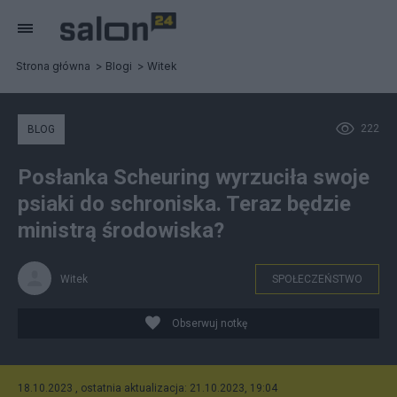
Strona główna
Blogi
Witek
222
BLOG
Posłanka Scheuring wyrzuciła swoje
psiaki do schroniska. Teraz będzie
ministrą środowiska?
Witek
SPOŁECZEŃSTWO
Obserwuj notkę
18.10.2023 , ostatnia aktualizacja: 21.10.2023, 19:04