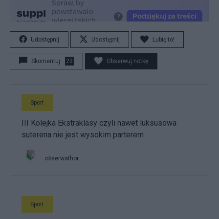
Udostępnij
Udostępnij
Lubię to!
Skomentuj
23
Obserwuj notkę
Sport
III Kolejka Ekstraklasy czyli nawet luksusowa
suterena nie jest wysokim parterem
obserwathor
Sport