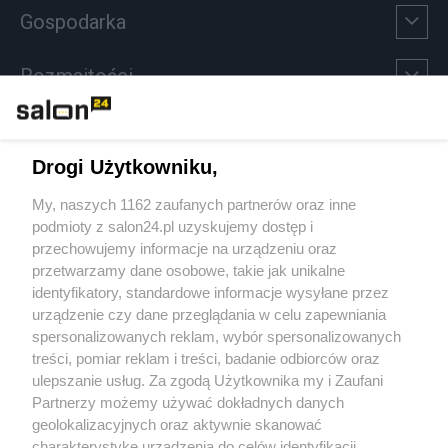
Gospodarka
Rozmaitości
Technologie
Drogi Użytkowniku,
Sport
My, naszych 1162 zaufanych partnerów oraz inne
podmioty z salon24.pl uzyskujemy dostęp i
Społeczeństwo
przechowujemy informacje na urządzeniu oraz
przetwarzamy dane osobowe, takie jak unikalne
Kultura
identyfikatory, standardowe informacje wysyłane przez
urządzenie czy dane przeglądania w celu zapewniania
spersonalizowanych reklam, wybór spersonalizowanych
treści, pomiar reklam i treści, badanie odbiorców oraz
ulepszanie usług. Za zgodą Użytkownika my i Zaufani
X
Facebook
Instagram
Youtube
Partnerzy możemy używać dokładnych danych
geolokalizacyjnych oraz aktywnie skanować
charakterystykę urządzenia do celów identyfikacji.