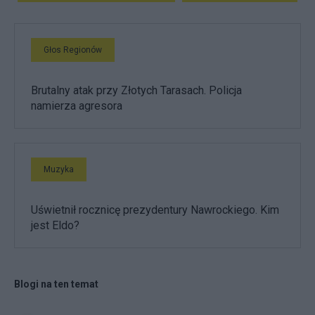
Głos Regionów
Brutalny atak przy Złotych Tarasach. Policja
namierza agresora
Muzyka
Uświetnił rocznicę prezydentury Nawrockiego. Kim
jest Eldo?
Blogi na ten temat