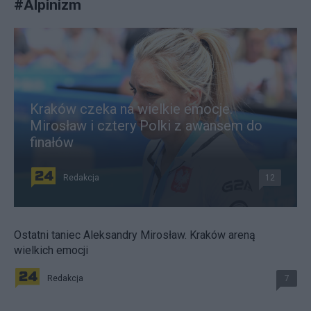
#
Alpinizm
Kraków czeka na wielkie emocje.
Mirosław i cztery Polki z awansem do
finałów
Redakcja
12
Ostatni taniec Aleksandry Mirosław. Kraków areną
wielkich emocji
Redakcja
7