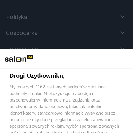
Polityka
Gospodarka
Rozmaitości
Technologie
Drogi Użytkowniku,
Sport
My, naszych 1162 zaufanych partnerów oraz inne
podmioty z salon24.pl uzyskujemy dostęp i
Społeczeństwo
przechowujemy informacje na urządzeniu oraz
przetwarzamy dane osobowe, takie jak unikalne
Kultura
identyfikatory, standardowe informacje wysyłane przez
urządzenie czy dane przeglądania w celu zapewniania
spersonalizowanych reklam, wybór spersonalizowanych
treści, pomiar reklam i treści, badanie odbiorców oraz