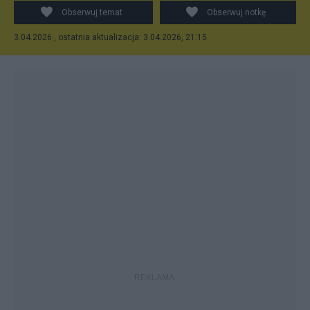
Obserwuj temat
Obserwuj notkę
3.04.2026 , ostatnia aktualizacja: 3.04.2026, 21:15