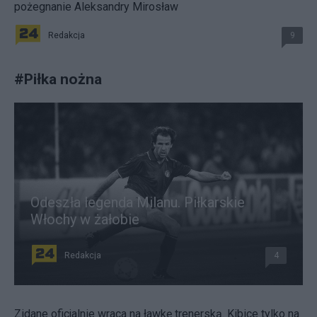
pożegnanie Aleksandry Mirosław
Redakcja
9
#
Piłka nożna
Odeszła legenda Milanu. Piłkarskie
Włochy w żałobie
Redakcja
4
Zidane oficjalnie wraca na ławkę trenerską. Kibice tylko na