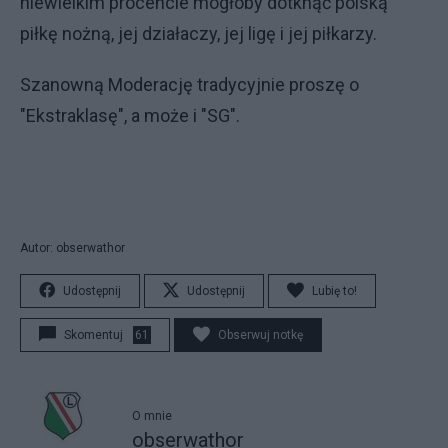
niewielkim procencie mogłoby dotknąć polską
piłkę nożną, jej działaczy, jej ligę i jej piłkarzy.
Szanowną Moderację tradycyjnie proszę o
"Ekstraklasę", a może i "SG".
Autor: obserwathor
Udostępnij
Udostępnij
Lubię to!
Skomentuj
61
Obserwuj notkę
O mnie
obserwathor