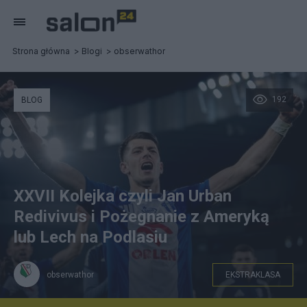
Strona główna
Blogi
obserwathor
192
BLOG
XXVII Kolejka czyli Jan Urban
Redivivus i Pożegnanie z Ameryką
lub Lech na Podlasiu
obserwathor
EKSTRAKLASA
Fot: Wisła Płock