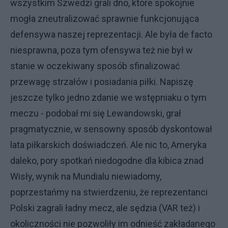
wszystkim Szwedzi grali dno, które spokojnie
mogła zneutralizować sprawnie funkcjonująca
defensywa naszej reprezentacji. Ale była de facto
niesprawna, poza tym ofensywa też nie był w
stanie w oczekiwany sposób sfinalizować
przewagę strzałów i posiadania piłki. Napiszę
jeszcze tylko jedno zdanie we wstępniaku o tym
meczu - podobał mi się Lewandowski, grał
pragmatycznie, w sensowny sposób dyskontował
lata piłkarskich doświadczeń. Ale nic to, Ameryka
daleko, pory spotkań niedogodne dla kibica znad
Wisły, wynik na Mundialu niewiadomy,
poprzestańmy na stwierdzeniu, że reprezentanci
Polski zagrali ładny mecz, ale sędzia (VAR też) i
okoliczności nie pozwoliły im odnieść zakładanego