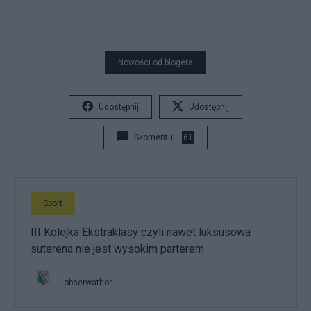
Nowości od blogera
Udostępnij
Udostępnij
Skomentuj
61
Sport
III Kolejka Ekstraklasy czyli nawet luksusowa
suterena nie jest wysokim parterem
obserwathor