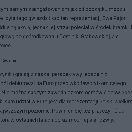
z tym samym zaangażowaniem jak od początku meczu i
j była tego gwiazda i kapitan reprezentacji, Ewa Pajor.
idualną akcją, jednak jej strzał poleciał w środek bramki.
 głową po dośrodkowaniu Dominiki Grabowskiej, ale
miec.
Reklama
wynik i gra są z naszej perspektywy lepsze niż
pół debiutował na Euro przeciwko faworytkom całego
zy. Nie można naszym zawodniczkom odmówić poświęcen
ki sam udział w Euro jest dla reprezentacji Polski wielki
ajwyższym poziomie. Powinien się też przyczynić do
tóra w ostatnich latach coraz mocniej się rozwija.