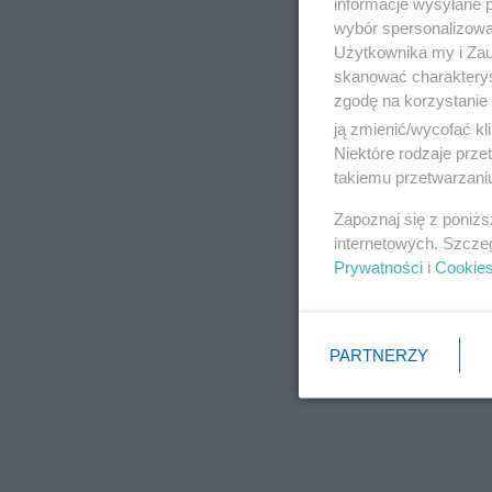
informacje wysyłane 
wybór spersonalizowan
Użytkownika my i Zau
skanować charakterys
zgodę na korzystanie 
ją zmienić/wycofać kl
Niektóre rodzaje prz
takiemu przetwarzaniu
Zapoznaj się z poniż
internetowych. Szcze
Prywatności
i
Cookie
PARTNERZY