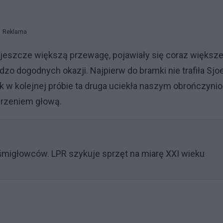
Reklama
jeszcze większą przewagę, pojawiały się coraz większ
ardzo dogodnych okazji. Najpierw do bramki nie trafiła Sjo
k w kolejnej próbie ta druga uciekła naszym obrończyni
uderzeniem głową.
śmigłowców. LPR szykuje sprzęt na miarę XXI wieku