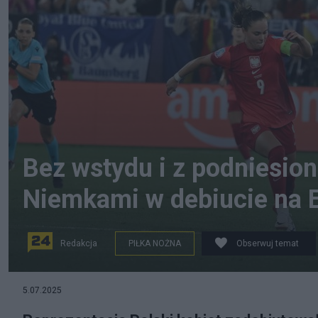
Bez wstydu i z podniesion
Niemkami w debiucie na 
Redakcja
PIŁKA NOŻNA
Obserwuj temat
St. Gallen, Szwajcaria, 04.07.2025. Polka Ewa Pajor (C-
5.07.2025
mistrzostw Europy kobiet w szwajcarskim St. Gallen, 4