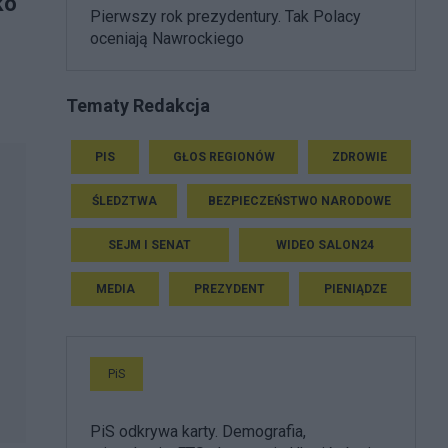
ko
Pierwszy rok prezydentury. Tak Polacy
oceniają Nawrockiego
Tematy Redakcja
PIS
GŁOS REGIONÓW
ZDROWIE
ŚLEDZTWA
BEZPIECZEŃSTWO NARODOWE
SEJM I SENAT
WIDEO SALON24
MEDIA
PREZYDENT
PIENIĄDZE
PiS
PiS odkrywa karty. Demografia,