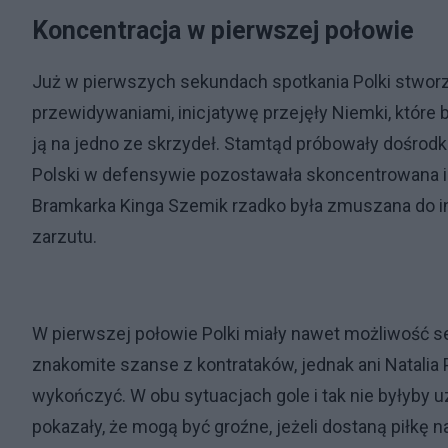
Koncentracja w pierwszej połowie
Już w pierwszych sekundach spotkania Polki stworzy
przewidywaniami, inicjatywę przejęły Niemki, które b
ją na jedno ze skrzydeł. Stamtąd próbowały dośrod
Polski w defensywie pozostawała skoncentrowana i 
Bramkarka Kinga Szemik rzadko była zmuszana do int
zarzutu.
W pierwszej połowie Polki miały nawet możliwość s
znakomite szanse z kontrataków, jednak ani Natalia P
wykończyć. W obu sytuacjach gole i tak nie byłyby 
pokazały, że mogą być groźne, jeżeli dostaną piłkę 