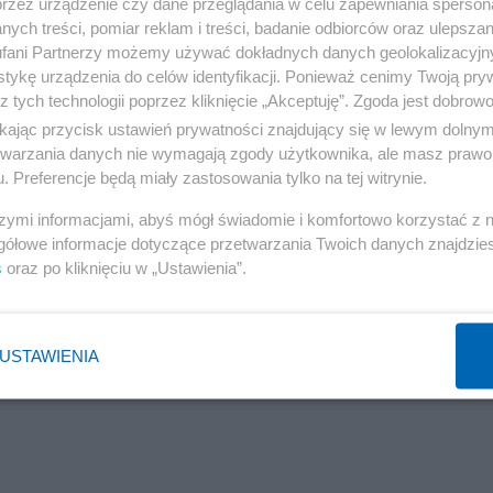
przez urządzenie czy dane przeglądania w celu zapewniania sperson
ych treści, pomiar reklam i treści, badanie odbiorców oraz ulepszan
fani Partnerzy możemy używać dokładnych danych geolokalizacyjn
tykę urządzenia do celów identyfikacji. Ponieważ cenimy Twoją pry
z tych technologii poprzez kliknięcie „Akceptuję”. Zgoda jest dobro
ikając przycisk ustawień prywatności znajdujący się w lewym dolny
etwarzania danych nie wymagają zgody użytkownika, ale masz prawo 
. Preferencje będą miały zastosowania tylko na tej witrynie.
szymi informacjami, abyś mógł świadomie i komfortowo korzystać z
gółowe informacje dotyczące przetwarzania Twoich danych znajdzi
s
oraz po kliknięciu w „Ustawienia”.
USTAWIENIA