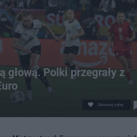
ą głową. Polki przegrały z
Euro
Obserwuj notkę
L) i Janina Minge (C-P) z Niemiec w meczu grupy C piłkar
 bm. (mk) PAP/Marcin Bielecki