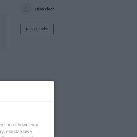
julian olech
Napisz notkę
e
ęp i przechowujemy
ory, standardowe