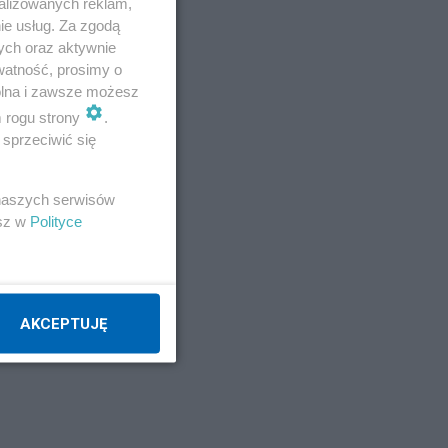
alizowanych reklam,
ie usług. Za zgodą
ych oraz aktywnie
watność, prosimy o
wolna i zawsze możesz
m rogu strony
.
sprzeciwić się
 naszych serwisów
esz w
Polityce
AKCEPTUJĘ