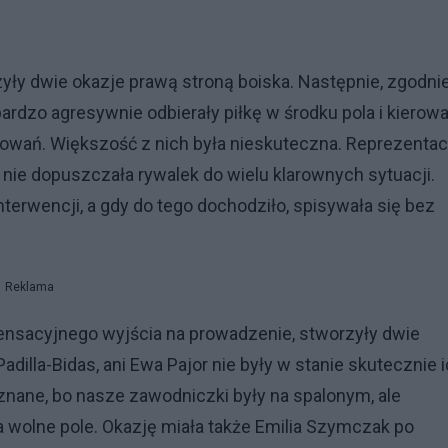
ły dwie okazje prawą stroną boiska. Następnie, zgodni
ardzo agresywnie odbierały piłkę w środku pola i kierowa
kowań. Większość z nich była nieskuteczna. Reprezentac
nie dopuszczała rywalek do wielu klarownych sytuacji.
erwencji, a gdy do tego dochodziło, spisywała się bez
Reklama
ensacyjnego wyjścia na prowadzenie, stworzyły dwie
adilla-Bidas, ani Ewa Pajor nie były w stanie skutecznie 
uznane, bo nasze zawodniczki były na spalonym, ale
na wolne pole. Okazję miała także Emilia Szymczak po