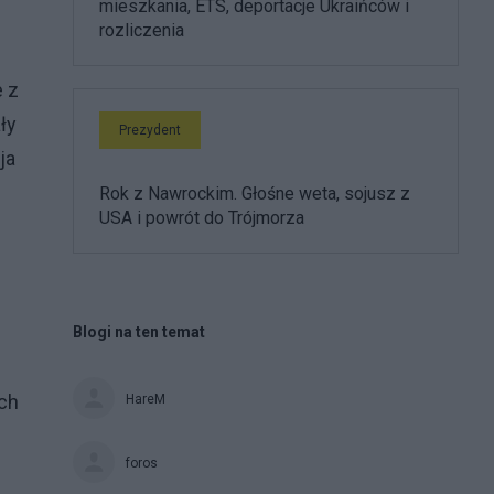
mieszkania, ETS, deportacje Ukraińców i
rozliczenia
e z
ły
Prezydent
ja
Rok z Nawrockim. Głośne weta, sojusz z
USA i powrót do Trójmorza
Blogi na ten temat
ich
HareM
foros