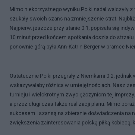
Mimo niekorzystnego wyniku Polki nadal walczyły 
szukały swoich szans na zmniejszenie strat. Najbliże
Najpierw, jeszcze przy stanie 0:1, popisała się indyw
10 minut przed końcem spotkania doszła do strzału
ponownie górą była Ann-Katrin Berger w bramce Nie
Ostatecznie Polki przegrały z Niemkami 0:2, jednak 
wskazywałaby różnica w umiejętnościach. Nasz zes
turnieju i wielokrotnym zwyciężczyniom tej impre
a przez długi czas także realizacji planu. Mimo poraż
sukcesem i szansą na zbieranie doświadczenia na n
zwiększenia zainteresowania polską piłką kobiecą, k