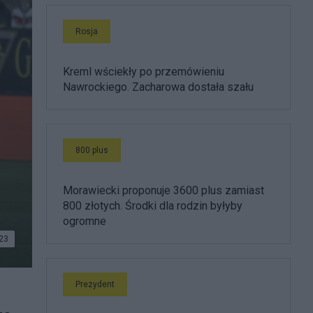
Rosja
Kreml wściekły po przemówieniu
Nawrockiego. Zacharowa dostała szału
800 plus
Morawiecki proponuje 3600 plus zamiast
800 złotych. Środki dla rodzin byłyby
ogromne
23
skich
Prezydent