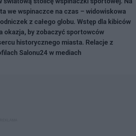
ę w światową stolicę wspinaczki sportowej. Na
ta we wspinaczce na czas – widowiskowa
odniczek z całego globu. Wstęp dla kibiców
wa okazja, by zobaczyć sportowców
sercu historycznego miasta. Relacje z
ofilach Salonu24 w mediach