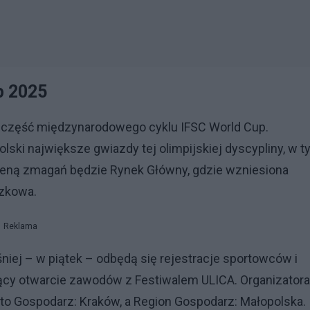
p 2025
 część międzynarodowego cyklu IFSC World Cup.
ski największe gwiazdy tej olimpijskiej dyscypliny, w 
areną zmagań będzie Rynek Główny, gdzie wzniesiona
czkowa.
Reklama
śniej – w piątek – odbędą się rejestracje sportowców i
czący otwarcie zawodów z Festiwalem ULICA. Organizator
asto Gospodarz: Kraków, a Region Gospodarz: Małopolska.