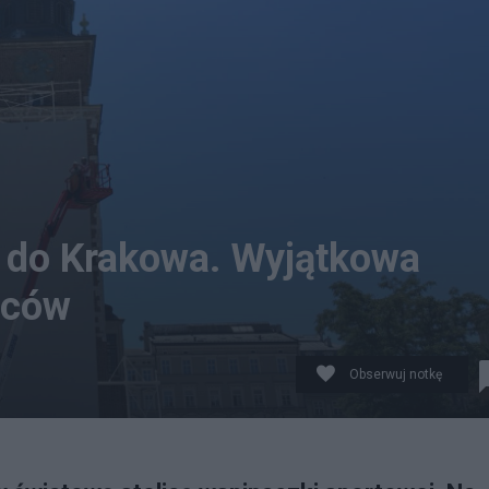
a do Krakowa. Wyjątkowa
iców
Obserwuj notkę
ot. Salon24