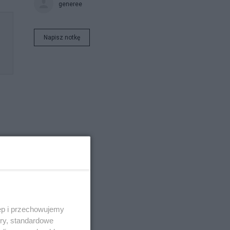
generee
Napisz notkę
ęp i przechowujemy
ory, standardowe