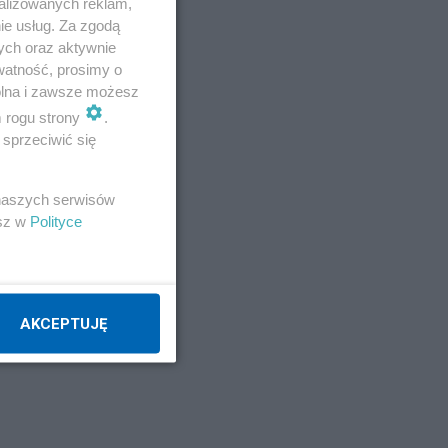
alizowanych reklam,
ie usług. Za zgodą
ych oraz aktywnie
watność, prosimy o
wolna i zawsze możesz
m rogu strony
.
sprzeciwić się
 naszych serwisów
esz w
Polityce
AKCEPTUJĘ