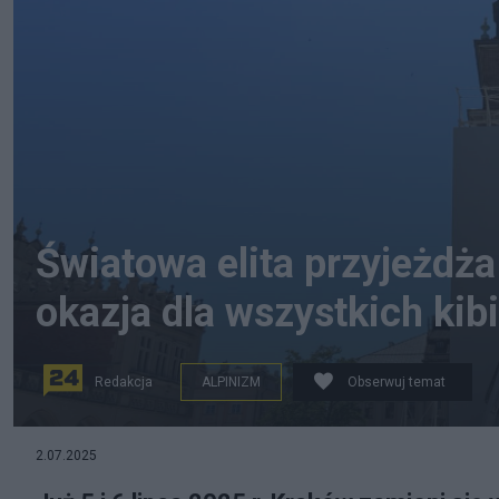
Światowa elita przyjeżdż
okazja dla wszystkich kib
Redakcja
ALPINIZM
Obserwuj temat
Budowa ścianki wspinaczkowej na rynku w Krakowie, f
2.07.2025