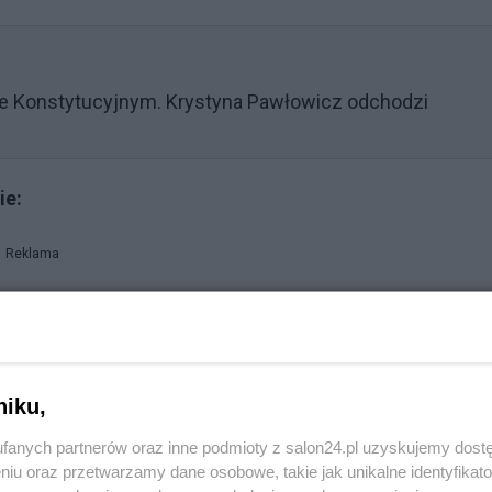
e Konstytucyjnym. Krystyna Pawłowicz odchodzi
ie:
Reklama
niku,
fanych partnerów oraz inne podmioty z salon24.pl uzyskujemy dost
niu oraz przetwarzamy dane osobowe, takie jak unikalne identyfikat