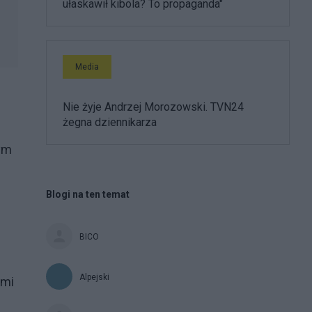
ułaskawił kibola? To propaganda"
Media
Nie żyje Andrzej Morozowski. TVN24
żegna dziennikarza
tym
Blogi na ten temat
BICO
Alpejski
ami