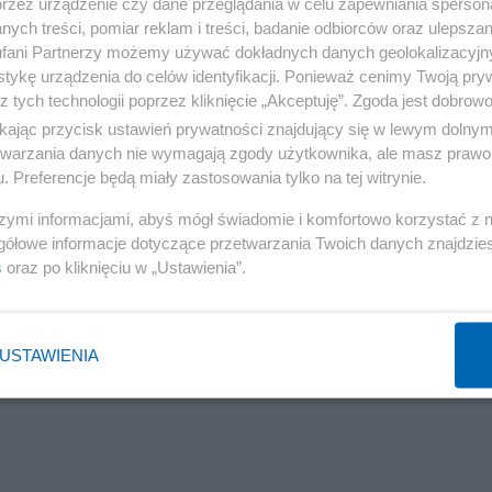
przez urządzenie czy dane przeglądania w celu zapewniania sperson
ych treści, pomiar reklam i treści, badanie odbiorców oraz ulepszan
fani Partnerzy możemy używać dokładnych danych geolokalizacyjn
tykę urządzenia do celów identyfikacji. Ponieważ cenimy Twoją pry
z tych technologii poprzez kliknięcie „Akceptuję”. Zgoda jest dobro
ikając przycisk ustawień prywatności znajdujący się w lewym dolny
etwarzania danych nie wymagają zgody użytkownika, ale masz prawo 
. Preferencje będą miały zastosowania tylko na tej witrynie.
szymi informacjami, abyś mógł świadomie i komfortowo korzystać z
gółowe informacje dotyczące przetwarzania Twoich danych znajdzi
s
oraz po kliknięciu w „Ustawienia”.
USTAWIENIA