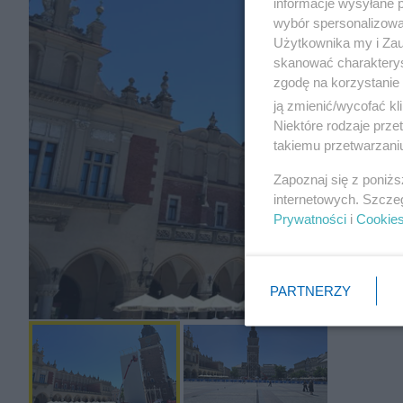
informacje wysyłane 
wybór spersonalizowan
Użytkownika my i Zau
skanować charakterys
zgodę na korzystanie 
ją zmienić/wycofać kl
Niektóre rodzaje prz
takiemu przetwarzaniu
Zapoznaj się z poniż
internetowych. Szcze
Prywatności
i
Cookie
PARTNERZY