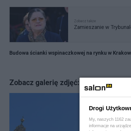
Zobacz także
Zamieszanie w Trybunal
Budowa ścianki wspinaczkowej na rynku w Krakow
Zobacz galerię zdjęć:
Drogi Użytkow
My, naszych 1162 zau
informacje na urządze