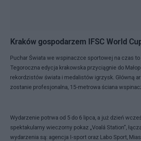
Kraków gospodarzem IFSC World Cu
Puchar Świata we wspinaczce sportowej na czas to
Tegoroczna edycja krakowska przyciągnie do Małopol
rekordzistów świata i medalistów igrzysk. Główną 
zostanie profesjonalna, 15-metrowa ściana wspina
Wydarzenie potrwa od 5 do 6 lipca, a już dzień wcze
spektakularny wieczorny pokaz „Voalá Station”, łą
wydarzenia są: agencja I-sport oraz Labo Sport, Mi