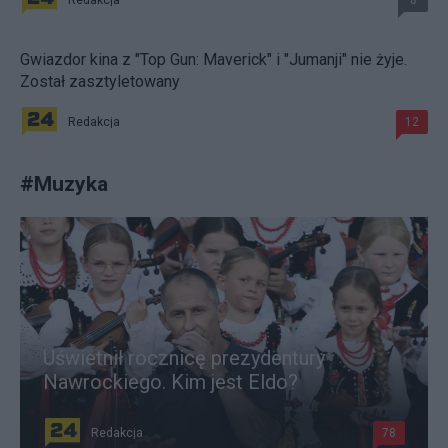
Gwiazdor kina z "Top Gun: Maverick" i "Jumanji" nie żyje.
Został zasztyletowany
Redakcja
12
#
Muzyka
Uświetnił rocznicę prezydentury
Nawrockiego. Kim jest Eldo?
Redakcja
78