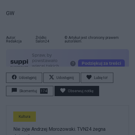
GW
Autor:
Źródło:
© Artykuł jest chroniony prawem
Redakcja
Salon24
autorskim.
Udostępnij
Udostępnij
Lubię to!
Skomentuj
174
Obserwuj notkę
Kultura
Nie żyje Andrzej Morozowski. TVN24 żegna