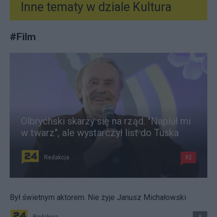
Inne tematy w dziale
Kultura
#
Film
Olbrychski skarży się na rząd. "Napluł mi
w twarz", ale wystarczył list do Tuska
Redakcja
92
Był świetnym aktorem. Nie żyje Janusz Michałowski
Redakcja
8