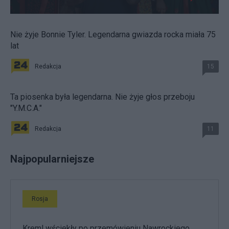
Nie żyje Bonnie Tyler. Legendarna gwiazda rocka miała 75
lat
Redakcja
15
Ta piosenka była legendarna. Nie żyje głos przeboju
"Y.M.C.A."
Redakcja
11
Najpopularniejsze
Rosja
Kreml wściekły po przemówieniu Nawrockiego.