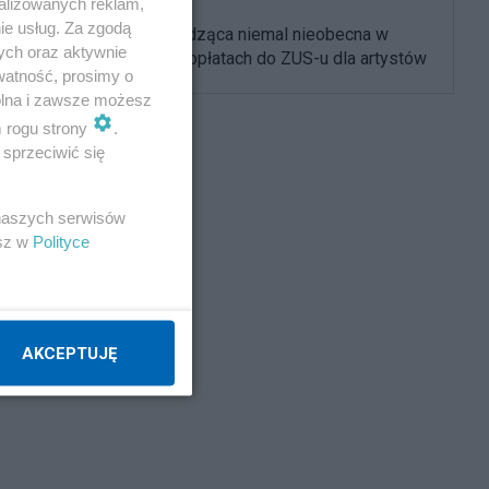
alizowanych reklam,
ie usług. Za zgodą
Koalicja rządząca niemal nieobecna w
ych oraz aktywnie
debacie o dopłatach do ZUS-u dla artystów
watność, prosimy o
wolna i zawsze możesz
m rogu strony
.
sprzeciwić się
 naszych serwisów
esz w
Polityce
AKCEPTUJĘ