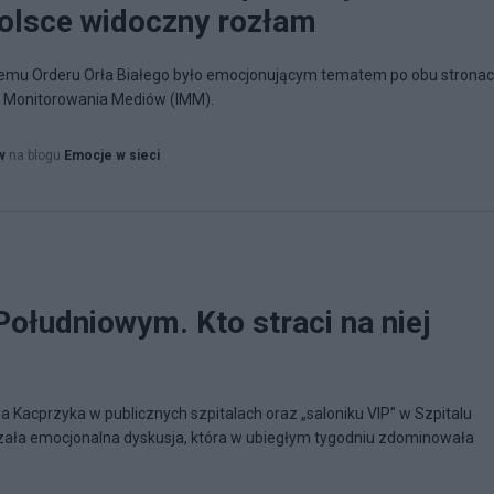
olsce widoczny rozłam
emu Orderu Orła Białego było emocjonującym tematem po obu strona
tu Monitorowania Mediów (IMM).
w
na blogu
Emocje w sieci
Południowym. Kto straci na niej
Kacprzyka w publicznych szpitalach oraz „saloniku VIP” w Szpitalu
ła emocjonalna dyskusja, która w ubiegłym tygodniu zdominowała