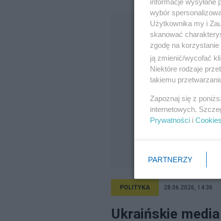
informacje wysyłane 
wybór spersonalizowan
Użytkownika my i Zau
skanować charakterys
zgodę na korzystanie 
ją zmienić/wycofać kl
Niektóre rodzaje prz
takiemu przetwarzaniu
Zapoznaj się z poniż
internetowych. Szcze
Prywatności
i
Cookie
PARTNERZY
POLITYKA
28.06.2026, 14:36
Ukraińskie media