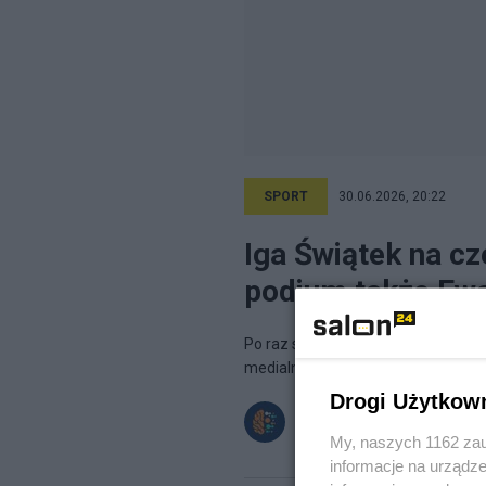
SPORT
30.06.2026, 20:22
Iga Świątek na cz
podium także Ewa
Po raz szósty z rzędu najcenniejsz
medialna, jako jedynej w zestawieni
Drogi Użytkow
Instytut Monitorowania Medió
My, naszych 1162 zau
informacje na urządze