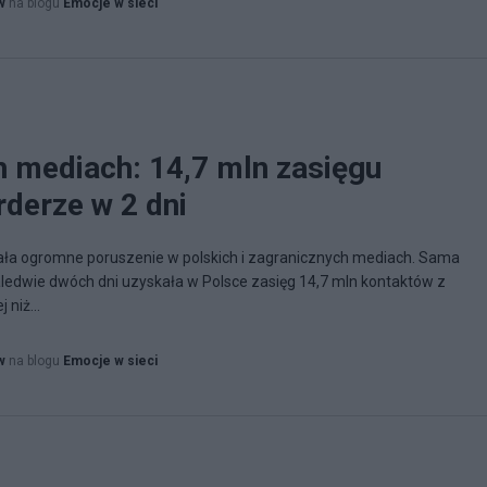
w
na blogu
Emocje w sieci
0
h mediach: 14,7 mln zasięgu
rderze w 2 dni
ła ogromne poruszenie w polskich i zagranicznych mediach. Sama
aledwie dwóch dni uzyskała w Polsce zasięg 14,7 mln kontaktów z
 niż...
w
na blogu
Emocje w sieci