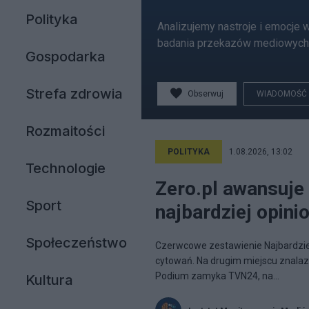
Polityka
Analizujemy nastroje i emocje
badania przekazów mediowych.
Gospodarka
Strefa zdrowia
Obserwuj
WIADOMOŚĆ
Rozmaitości
POLITYKA
1.08.2026, 13:02
Technologie
Zero.pl awansuje 
Sport
najbardziej opin
Społeczeństwo
Czerwcowe zestawienie Najbardziej 
cytowań. Na drugim miejscu znalazł
Podium zamyka TVN24, na...
Kultura