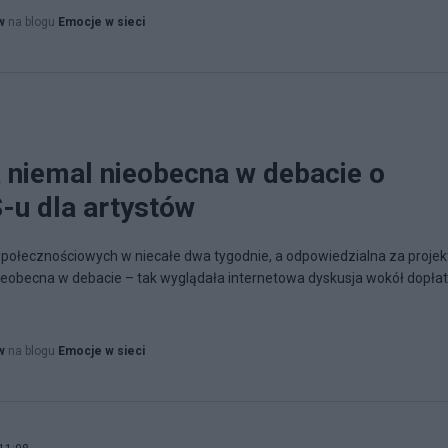
w
na blogu
Emocje w sieci
a niemal nieobecna w debacie o
-u dla artystów
społecznościowych w niecałe dwa tygodnie, a odpowiedzialna za projek
nieobecna w debacie – tak wyglądała internetowa dyskusja wokół dopłat
w
na blogu
Emocje w sieci