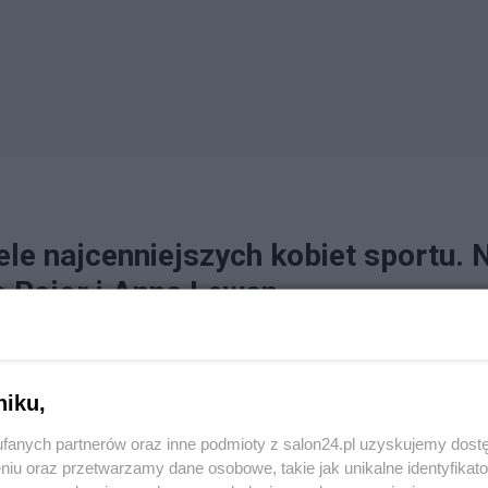
ele najcenniejszych kobiet sportu. 
 Pajor i Anna Lewan
ą kobiecą marką osobistą w Polsce została Iga Świątek – Jej wartość
u, przekroczyła miliard złotych.
niku,
w
na blogu
Emocje w sieci
fanych partnerów oraz inne podmioty z salon24.pl uzyskujemy dost
niu oraz przetwarzamy dane osobowe, takie jak unikalne identyfikat