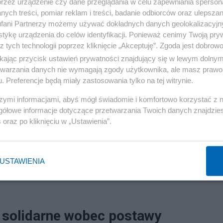
przez urządzenie czy dane przeglądania w celu zapewniania sperson
ych treści, pomiar reklam i treści, badanie odbiorców oraz ulepszan
fani Partnerzy możemy używać dokładnych danych geolokalizacyjn
tykę urządzenia do celów identyfikacji. Ponieważ cenimy Twoją pry
z tych technologii poprzez kliknięcie „Akceptuję”. Zgoda jest dobro
ikając przycisk ustawień prywatności znajdujący się w lewym dolny
etwarzania danych nie wymagają zgody użytkownika, ale masz prawo 
. Preferencje będą miały zastosowania tylko na tej witrynie.
szymi informacjami, abyś mógł świadomie i komfortowo korzystać z
gółowe informacje dotyczące przetwarzania Twoich danych znajdzi
s
oraz po kliknięciu w „Ustawienia”.
USTAWIENIA
 solidarne wobec postawy