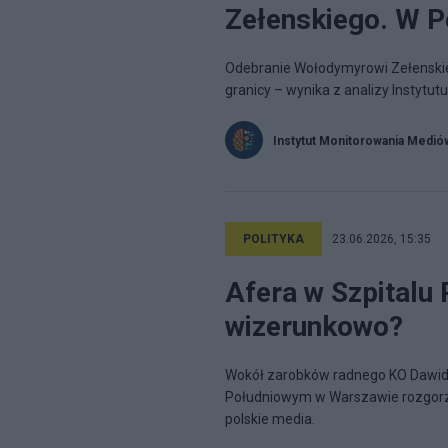
Zełenskiego. W P
Odebranie Wołodymyrowi Zełenski
granicy – wynika z analizy Instytu
Instytut Monitorowania Medió
POLITYKA
23.06.2026, 15:35
Afera w Szpitalu 
wizerunkowo?
Wokół zarobków radnego KO Dawida 
Południowym w Warszawie rozgorza
polskie media.