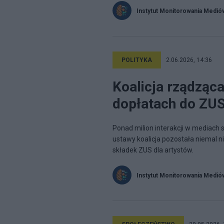
Instytut Monitorowania Medió
POLITYKA
2.06.2026, 14:36
Koalicja rządząc
dopłatach do ZUS
Ponad milion interakcji w mediach 
ustawy koalicja pozostała niemal 
składek ZUS dla artystów.
Instytut Monitorowania Medió