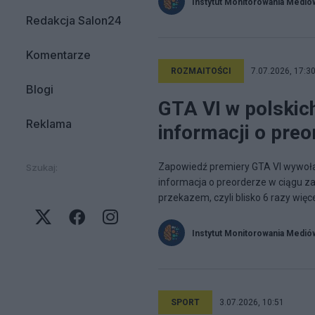
Instytut Monitorowania Medió
Redakcja Salon24
Komentarze
ROZMAITOŚCI
7.07.2026, 17:3
Blogi
GTA VI w polskic
Reklama
informacji o preo
Zapowiedź premiery GTA VI wywoła
Szukaj:
informacja o preorderze w ciągu z
przekazem, czyli blisko 6 razy więcej
Instytut Monitorowania Medió
SPORT
3.07.2026, 10:51