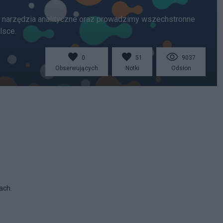
my narzędzia analityczne oraz prowadzimy wszechstronne
lsce.
0
51
9037
Obserwujących
Notki
Odsłon
ach.