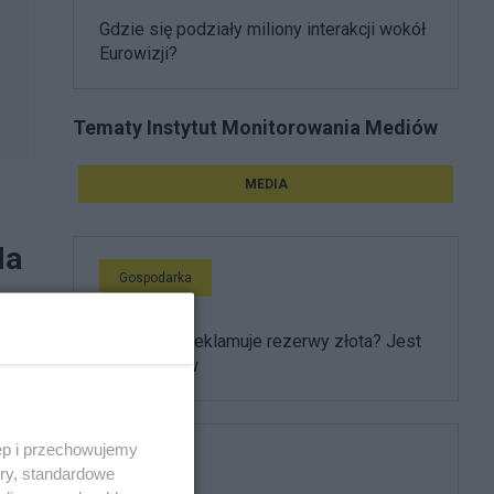
Gdzie się podziały miliony interakcji wokół
Eurowizji?
Tematy Instytut Monitorowania Mediów
MEDIA
Na
Gospodarka
Gdzie NBP reklamuje rezerwy złota? Jest
lista mediów
ęp i przechowujemy
Polityka
ory, standardowe