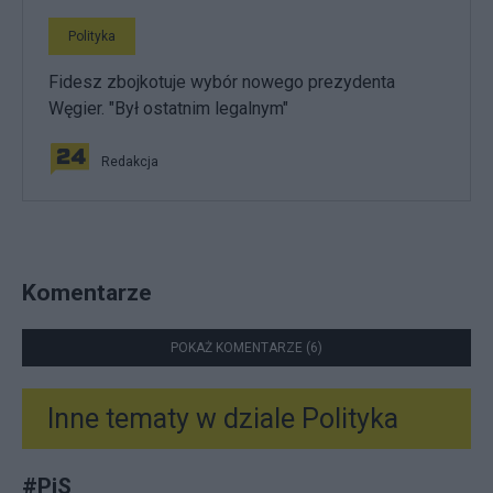
Polityka
Fidesz zbojkotuje wybór nowego prezydenta
Węgier. "Był ostatnim legalnym"
Redakcja
Komentarze
POKAŻ KOMENTARZE (6)
Inne tematy w dziale
Polityka
#
PiS