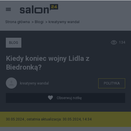
Strona główna
Blogi
kreatywny wandal
134
BLOG
Kiedy koniec wojny Lidla z
Biedronką?
kreatywny wandal
POLITYKA
Obserwuj notkę
30.05.2024 , ostatnia aktualizacja: 30.05.2024, 14:34