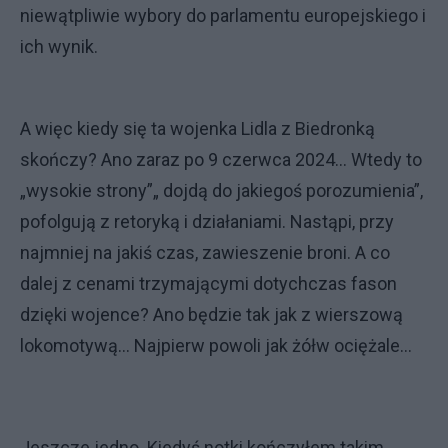
niewątpliwie wybory do parlamentu europejskiego i
ich wynik.
A więc kiedy się ta wojenka Lidla z Biedronką
skończy? Ano zaraz po 9 czerwca 2024... Wtedy to
„wysokie strony”„ dojdą do jakiegoś porozumienia”,
pofolgują z retoryką i działaniami. Nastąpi, przy
najmniej na jakiś czas, zawieszenie broni. A co
dalej z cenami trzymającymi dotychczas fason
dzięki wojence? Ano będzie tak jak z wierszową
lokomotywą… Najpierw powoli jak żółw ociężale…
Jeszcze jedno. Kiedyś notki kończyłem takim