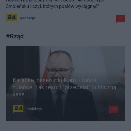
Smoleńsku liczył, których posłów wyciągnąć"
Redakcja
85
#
Rząd
Karaoke, basen z kulkami i tańce
hulańce. Tak resort "przepalał" publiczną
kasę
Redakcja
60