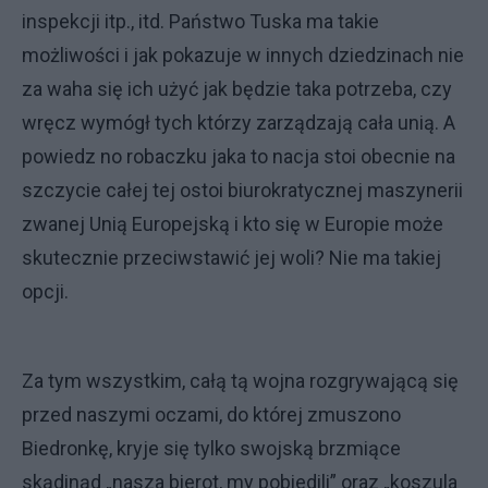
inspekcji itp., itd. Państwo Tuska ma takie
możliwości i jak pokazuje w innych dziedzinach nie
za waha się ich użyć jak będzie taka potrzeba, czy
wręcz wymógł tych którzy zarządzają cała unią. A
powiedz no robaczku jaka to nacja stoi obecnie na
szczycie całej tej ostoi biurokratycznej maszynerii
zwanej Unią Europejską i kto się w Europie może
skutecznie przeciwstawić jej woli? Nie ma takiej
opcji.
Za tym wszystkim, całą tą wojna rozgrywającą się
przed naszymi oczami, do której zmuszono
Biedronkę, kryje się tylko swojską brzmiące
skądinąd „nasza bierot, my pobiedili” oraz „koszula