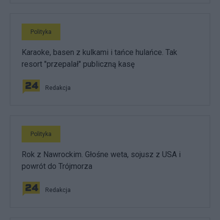
Polityka
Karaoke, basen z kulkami i tańce hulańce. Tak
resort "przepalał" publiczną kasę
Redakcja
Polityka
Rok z Nawrockim. Głośne weta, sojusz z USA i
powrót do Trójmorza
Redakcja