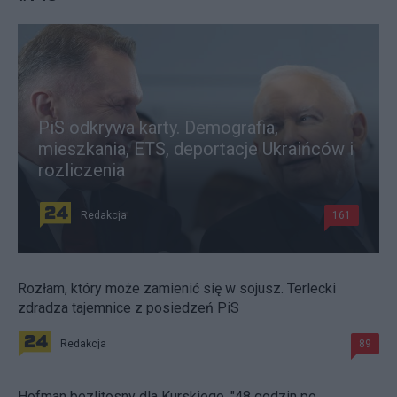
PiS odkrywa karty. Demografia,
mieszkania, ETS, deportacje Ukraińców i
rozliczenia
Redakcja
161
Rozłam, który może zamienić się w sojusz. Terlecki
zdradza tajemnice z posiedzeń PiS
Redakcja
89
Hofman bezlitosny dla Kurskiego. "48 godzin po