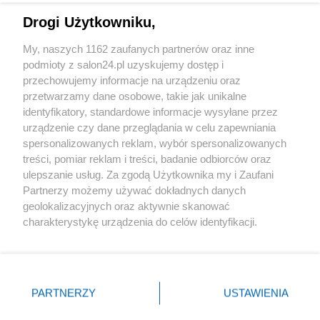
Drogi Użytkowniku,
Sport
My, naszych 1162 zaufanych partnerów oraz inne
podmioty z salon24.pl uzyskujemy dostęp i
Społeczeństwo
przechowujemy informacje na urządzeniu oraz
przetwarzamy dane osobowe, takie jak unikalne
Kultura
identyfikatory, standardowe informacje wysyłane przez
urządzenie czy dane przeglądania w celu zapewniania
spersonalizowanych reklam, wybór spersonalizowanych
treści, pomiar reklam i treści, badanie odbiorców oraz
ulepszanie usług. Za zgodą Użytkownika my i Zaufani
X
Facebook
Instagram
Youtube
Partnerzy możemy używać dokładnych danych
geolokalizacyjnych oraz aktywnie skanować
charakterystykę urządzenia do celów identyfikacji.
Web Content Media sp. z o. o. © 2022
Ponieważ cenimy Twoją prywatność, prosimy o zgodę na
korzystanie z tych technologii poprzez kliknięcie
„Akceptuję”. Zgoda jest dobrowolna i zawsze możesz ją
Pomoc
O nas
Praca
Reklama
Kontakt
zmienić/wycofać klikając przycisk ustawień prywatności
PARTNERZY
USTAWIENIA
znajdujący się w lewym dolnym rogu strony
. Niektóre
rodzaje przetwarzania danych nie wymagają zgody