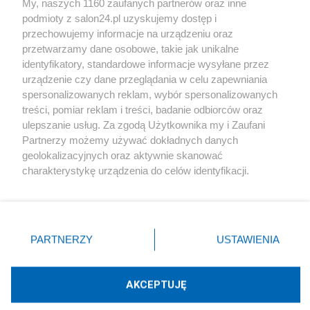
My, naszych 1160 zaufanych partnerów oraz inne
podmioty z salon24.pl uzyskujemy dostęp i
Społeczeństwo
przechowujemy informacje na urządzeniu oraz
przetwarzamy dane osobowe, takie jak unikalne
Kultura
identyfikatory, standardowe informacje wysyłane przez
urządzenie czy dane przeglądania w celu zapewniania
spersonalizowanych reklam, wybór spersonalizowanych
treści, pomiar reklam i treści, badanie odbiorców oraz
ulepszanie usług. Za zgodą Użytkownika my i Zaufani
X
Facebook
Instagram
Youtube
Partnerzy możemy używać dokładnych danych
geolokalizacyjnych oraz aktywnie skanować
charakterystykę urządzenia do celów identyfikacji.
Web Content Media sp. z o. o. © 2022
Ponieważ cenimy Twoją prywatność, prosimy o zgodę na
korzystanie z tych technologii poprzez kliknięcie
„Akceptuję”. Zgoda jest dobrowolna i zawsze możesz ją
Pomoc
O nas
Praca
Reklama
Kontakt
zmienić/wycofać klikając przycisk ustawień prywatności
PARTNERZY
USTAWIENIA
znajdujący się w lewym dolnym rogu strony
. Niektóre
rodzaje przetwarzania danych nie wymagają zgody
użytkownika, ale masz prawo sprzeciwić się takiemu
AKCEPTUJĘ
przetwarzaniu. Preferencje będą miały zastosowania tylko
Technologię dostarcza:
W3media.pl
na tej witrynie.