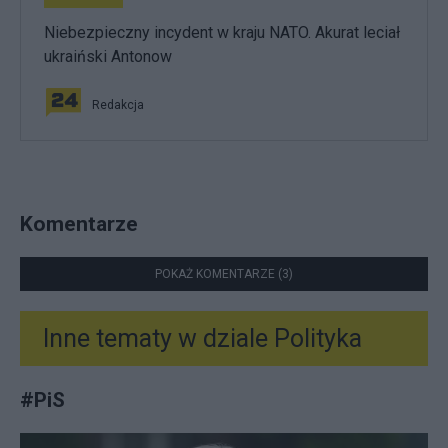
Niebezpieczny incydent w kraju NATO. Akurat leciał
ukraiński Antonow
Redakcja
Komentarze
POKAŻ KOMENTARZE (3)
Inne tematy w dziale
Polityka
#
PiS