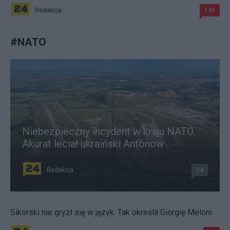
Redakcja
149
#
NATO
Niebezpieczny incydent w kraju NATO.
Akurat leciał ukraiński Antonow
Redakcja
34
Sikorski nie gryzł się w język. Tak określił Giorgię Meloni