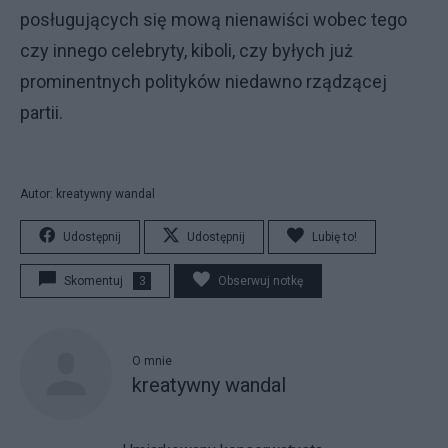
posługujących się mową nienawiści wobec tego
czy innego celebryty, kiboli, czy byłych już
prominentnych polityków niedawno rządzącej
partii.
Autor: kreatywny wandal
Udostępnij
Udostępnij
Lubię to!
Skomentuj
3
Obserwuj notkę
O mnie
kreatywny wandal