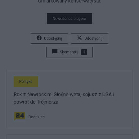
Umiarkowany konserwatysta.
Nowości od blogera
Udostępnij
Udostępnij
Skomentuj
3
Polityka
Rok z Nawrockim. Głośne weta, sojusz z USA i
powrót do Trójmorza
Redakcja