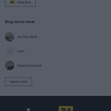
Rafał Woś
Blogi na ten temat
Jan Filip Libicki
catrw
Zbigniew Kuźmiuk
Napisz notkę