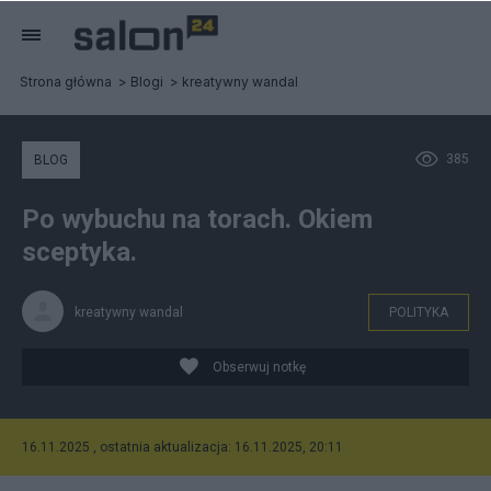
Strona główna
Blogi
kreatywny wandal
385
BLOG
Po wybuchu na torach. Okiem
sceptyka.
kreatywny wandal
POLITYKA
Obserwuj notkę
16.11.2025 , ostatnia aktualizacja: 16.11.2025, 20:11