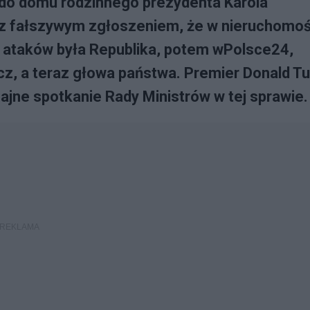
a do domu rodzinnego prezydenta Karola
 z fałszywym zgłoszeniem, że w nieruchomoś
ku ataków była Republika, potem wPolsce24,
z, a teraz głowa państwa. Premier Donald T
ajne spotkanie Rady Ministrów w tej sprawie.