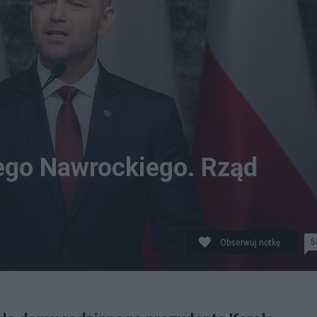
ego Nawrockiego. Rząd
5
Obserwuj notkę