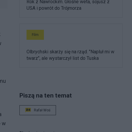
Rok z Nawrockim. Głośne weta, sojusz z
USA i powrót do Trójmorza
k
Film
w
Olbrychski skarży się na rząd. "Napluł mi w
twarz", ale wystarczył list do Tuska
omu
Piszą na ten temat
Rafał Woś
a
ę w