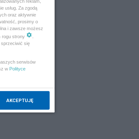
alizowanych reklam,
ie usług. Za zgodą
ych oraz aktywnie
watność, prosimy o
wolna i zawsze możesz
m rogu strony
.
sprzeciwić się
 naszych serwisów
esz w
Polityce
AKCEPTUJĘ