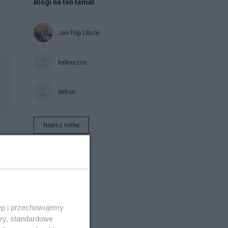
Blogi na ten temat
Jan Filip Libicki
kelkeszos
Milton
Napisz notkę
ęp i przechowujemy
ory, standardowe