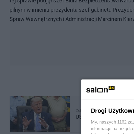
tej sprawie podjął szef Biura Bezpieczeństwa Narod
pilnym w imieniu prezydenta szef gabinetu Prezyden
Spraw Wewnętrznych i Administracji Marcinem Kier
Drogi Użytkow
Zobacz także
USA zrobiły ruch, a War
My, naszych 1162 zau
informacje na urządze