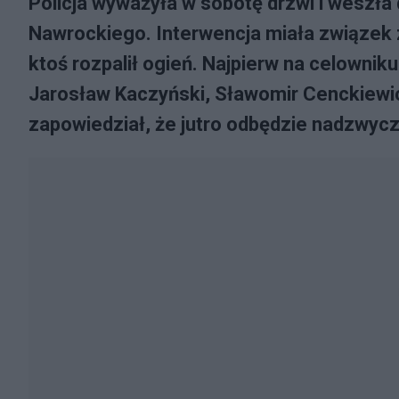
Policja wyważyła w sobotę drzwi i weszł
Nawrockiego. Interwencja miała związek
ktoś rozpalił ogień. Najpierw na celowni
Jarosław Kaczyński, Sławomir Cenckiewic
zapowiedział, że jutro odbędzie nadzwycz