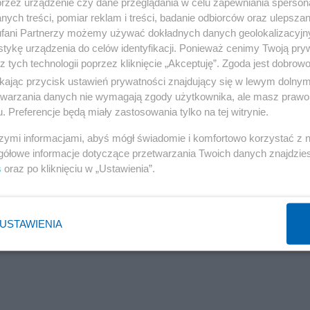
przez urządzenie czy dane przeglądania w celu zapewniania sperson
ych treści, pomiar reklam i treści, badanie odbiorców oraz ulepszan
fani Partnerzy możemy używać dokładnych danych geolokalizacyjn
tykę urządzenia do celów identyfikacji. Ponieważ cenimy Twoją pry
z tych technologii poprzez kliknięcie „Akceptuję”. Zgoda jest dobro
n Kierwiński poinformował, że jeszcze tego samego
ikając przycisk ustawień prywatności znajdujący się w lewym dolny
etwarzania danych nie wymagają zgody użytkownika, ale masz prawo 
esortowi. Narada miała dotyczyć fałszywego alarmu oraz
. Preferencje będą miały zastosowania tylko na tej witrynie.
 przyszłości.
szymi informacjami, abyś mógł świadomie i komfortowo korzystać z
gółowe informacje dotyczące przetwarzania Twoich danych znajdzi
s
oraz po kliknięciu w „Ustawienia”.
USTAWIENIA