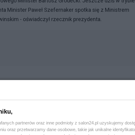
owego Minister Bartosz Grodecki. Jeszcze dziś w trybie
ta Minister Paweł Szefernaker spotka się z Ministrem
winskim - oświadczył rzecznik prezydenta.
Reklama
niku,
szawa zamarła. Kulisy chaosu wokół wojsk i Ziobry
fanych partnerów oraz inne podmioty z salon24.pl uzyskujemy dost
niu oraz przetwarzamy dane osobowe, takie jak unikalne identyfikat