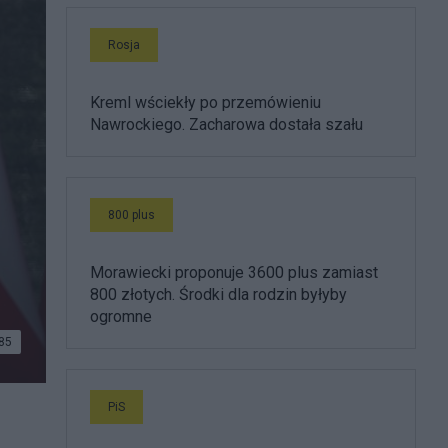
Rosja
Kreml wściekły po przemówieniu
Nawrockiego. Zacharowa dostała szału
800 plus
Morawiecki proponuje 3600 plus zamiast
800 złotych. Środki dla rodzin byłyby
ogromne
85
PiS