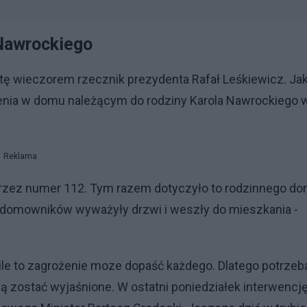
Nawrockiego
ę wieczorem rzecznik prezydenta Rafał Leśkiewicz. Ja
enia w domu należącym do rodziny Karola Nawrockiego 
Reklama
 przez numer 112. Tym razem dotyczyło to rodzinnego d
 domowników wyważyły drzwi i weszły do mieszkania -
ile to zagrożenie moze dopaść każdego. Dlatego potrzeb
ą zostać wyjaśnione. W ostatni poniedziałek interwencj