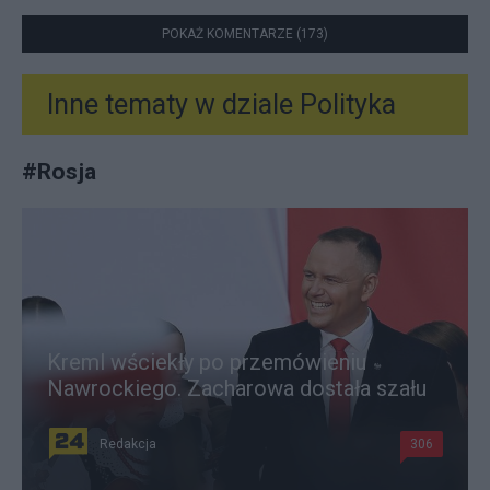
POKAŻ KOMENTARZE (173)
Inne tematy w dziale
Polityka
#
Rosja
Kreml wściekły po przemówieniu
Nawrockiego. Zacharowa dostała szału
Redakcja
306