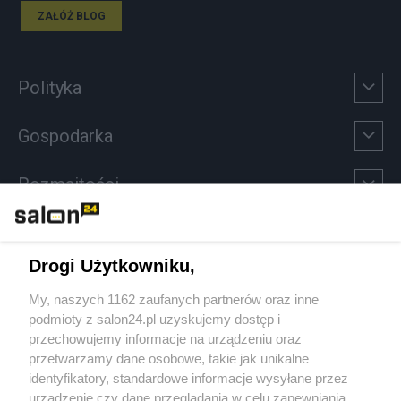
ZAŁÓŻ BLOG
Polityka
Gospodarka
Rozmaitości
Technologie
Drogi Użytkowniku,
Sport
My, naszych 1162 zaufanych partnerów oraz inne
podmioty z salon24.pl uzyskujemy dostęp i
Społeczeństwo
przechowujemy informacje na urządzeniu oraz
przetwarzamy dane osobowe, takie jak unikalne
Kultura
identyfikatory, standardowe informacje wysyłane przez
urządzenie czy dane przeglądania w celu zapewniania