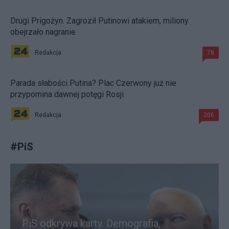
Drugi Prigożyn. Zagroził Putinowi atakiem, miliony
obejrzało nagranie
Redakcja
78
Parada słabości Putina? Plac Czerwony już nie
przypomina dawnej potęgi Rosji
Redakcja
206
#
PiS
PiS odkrywa karty. Demografia,