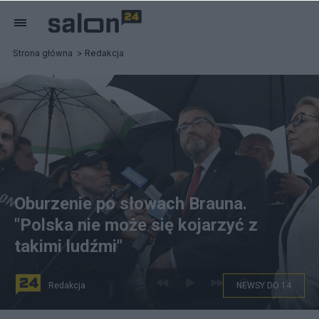
Strona główna
Redakcja
Oburzenie po słowach Brauna.
"Polska nie może się kojarzyć z
takimi ludźmi"
Redakcja
NEWSY DO 14
Europoseł Grzegorz Braun (C) podczas odsłonięcia alei