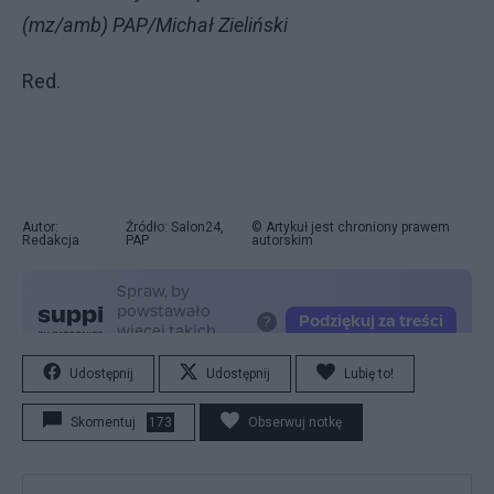
(mz/amb) PAP/Michał Zieliński
Red.
Autor:
Źródło: Salon24,
© Artykuł jest chroniony prawem
Redakcja
PAP
autorskim
Udostępnij
Udostępnij
Lubię to!
Skomentuj
173
Obserwuj notkę