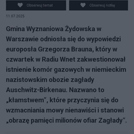
pamięci z 7 głazami i tablicami, których treść
Obserwuj temat
Obserwuj notkę
kwestionuje udział Polaków w zbrodni i obarcza nią
11.07.2025
jedynie oddział niemieckiego wojska, 10 bm. przy
pomniku upamiętniającym Żydów zamordowanych w
Gmina Wyznaniowa Żydowska w
lipcu 19
Warszawie odniosła się do wypowiedzi
europosła Grzegorza Brauna, który w
czwartek w Radiu Wnet zakwestionował
istnienie komór gazowych w niemieckim
nazistowskim obozie zagłady
Auschwitz-Birkenau. Nazwano to
„kłamstwem”, które przyczynia się do
wzmacniania mowy nienawiści i stanowi
„obrazę pamięci milionów ofiar Zagłady”.