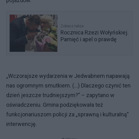
pojazdów.
Zobacz także
Rocznica Rzezi Wołyńskiej.
Pamięć i apel o prawdę
„Wczorajsze wydarzenia w Jedwabnem napawają
nas ogromnym smutkiem. (…) Dlaczego czynić ten
dzień jeszcze trudniejszym?” – zapytano w
oświadczeniu. Gmina podziękowała też
funkcjonariuszom policji za „sprawną i kulturalną”
interwencję.