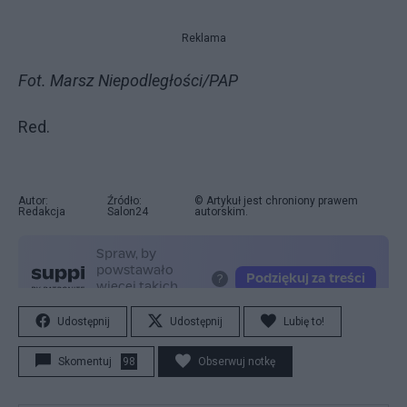
Reklama
Fot. Marsz Niepodległości/PAP
Red.
Autor:
Źródło:
© Artykuł jest chroniony prawem
Redakcja
Salon24
autorskim.
Udostępnij
Udostępnij
Lubię to!
Skomentuj
98
Obserwuj notkę