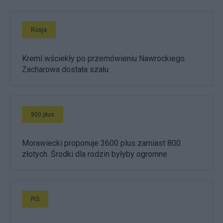
Rosja
Kreml wściekły po przemówieniu Nawrockiego.
Zacharowa dostała szału
800 plus
Morawiecki proponuje 3600 plus zamiast 800
złotych. Środki dla rodzin byłyby ogromne
PiS