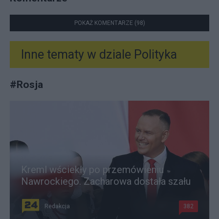
POKAŻ KOMENTARZE (98)
Inne tematy w dziale
Polityka
#
Rosja
Kreml wściekły po przemówieniu
Nawrockiego. Zacharowa dostała szału
Redakcja
382