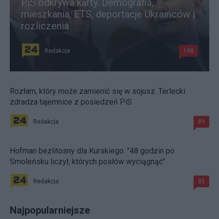
PiS odkrywa karty. Demografia,
mieszkania, ETS, deportacje Ukraińców i
rozliczenia
Redakcja
198
Rozłam, który może zamienić się w sojusz. Terlecki
zdradza tajemnice z posiedzeń PiS
Redakcja
89
Hofman bezlitosny dla Kurskiego. "48 godzin po
Smoleńsku liczył, których posłów wyciągnąć"
Redakcja
85
Najpopularniejsze