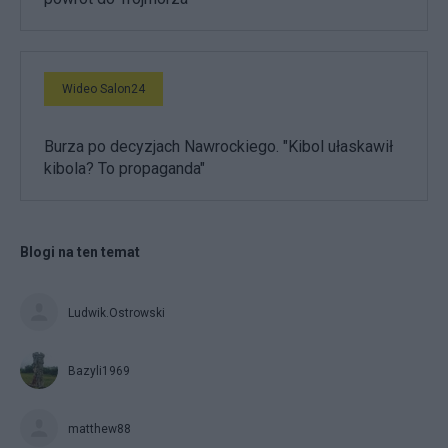
Wideo Salon24
Burza po decyzjach Nawrockiego. "Kibol ułaskawił
kibola? To propaganda"
Blogi na ten temat
Ludwik.Ostrowski
Bazyli1969
matthew88