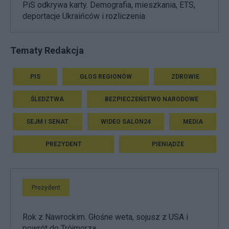
PiS odkrywa karty. Demografia, mieszkania, ETS,
deportacje Ukraińców i rozliczenia
Tematy Redakcja
PIS
GŁOS REGIONÓW
ZDROWIE
ŚLEDZTWA
BEZPIECZEŃSTWO NARODOWE
SEJM I SENAT
WIDEO SALON24
MEDIA
PREZYDENT
PIENIĄDZE
Prezydent
Rok z Nawrockim. Głośne weta, sojusz z USA i
powrót do Trójmorza