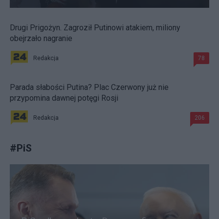
Drugi Prigożyn. Zagroził Putinowi atakiem, miliony
obejrzało nagranie
Redakcja
78
Parada słabości Putina? Plac Czerwony już nie
przypomina dawnej potęgi Rosji
Redakcja
206
#
PiS