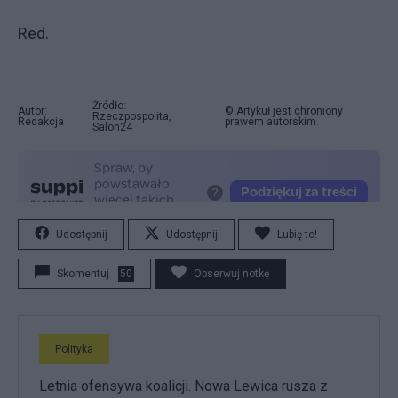
Red.
Źródło:
Autor:
© Artykuł jest chroniony
Rzeczpospolita,
Redakcja
prawem autorskim.
Salon24
Udostępnij
Udostępnij
Lubię to!
Skomentuj
50
Obserwuj notkę
Polityka
Letnia ofensywa koalicji. Nowa Lewica rusza z