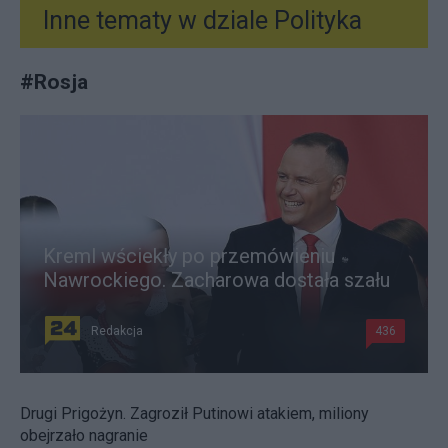
Inne tematy w dziale
Polityka
#
Rosja
Kreml wściekły po przemówieniu
Nawrockiego. Zacharowa dostała szału
Redakcja
436
Drugi Prigożyn. Zagroził Putinowi atakiem, miliony
obejrzało nagranie