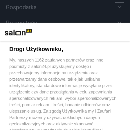
Gospodarka
Rozmaitości
Technologie
Drogi Użytkowniku,
Sport
My, naszych 1162 zaufanych partnerów oraz inne
podmioty z salon24.pl uzyskujemy dostęp i
Społeczeństwo
przechowujemy informacje na urządzeniu oraz
przetwarzamy dane osobowe, takie jak unikalne
Kultura
identyfikatory, standardowe informacje wysyłane przez
urządzenie czy dane przeglądania w celu zapewniania
spersonalizowanych reklam, wybór spersonalizowanych
treści, pomiar reklam i treści, badanie odbiorców oraz
ulepszanie usług. Za zgodą Użytkownika my i Zaufani
X
Facebook
Instagram
Youtube
Partnerzy możemy używać dokładnych danych
geolokalizacyjnych oraz aktywnie skanować