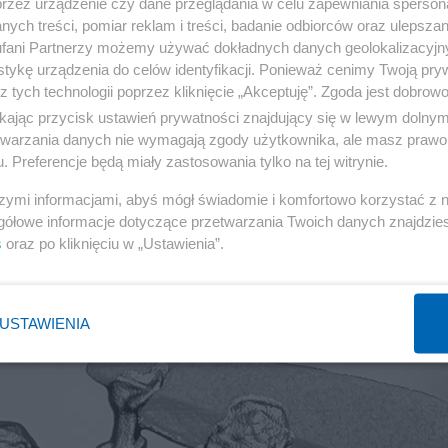
przez urządzenie czy dane przeglądania w celu zapewniania sperson
ych treści, pomiar reklam i treści, badanie odbiorców oraz ulepszan
fani Partnerzy możemy używać dokładnych danych geolokalizacyjn
tykę urządzenia do celów identyfikacji. Ponieważ cenimy Twoją pry
z tych technologii poprzez kliknięcie „Akceptuję”. Zgoda jest dobro
ikając przycisk ustawień prywatności znajdujący się w lewym dolny
etwarzania danych nie wymagają zgody użytkownika, ale masz prawo 
. Preferencje będą miały zastosowania tylko na tej witrynie.
ród i taras. Co podnosi wartość
szymi informacjami, abyś mógł świadomie i komfortowo korzystać z
a co marnuje budżet
gółowe informacje dotyczące przetwarzania Twoich danych znajdzi
s
oraz po kliknięciu w „Ustawienia”.
HOBBY
USTAWIENIA