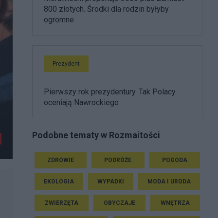
800 złotych. Środki dla rodzin byłyby
ogromne
Prezydent
Pierwszy rok prezydentury. Tak Polacy
oceniają Nawrockiego
Podobne tematy w Rozmaitości
ZDROWIE
PODRÓŻE
POGODA
EKOLOGIA
WYPADKI
MODA I URODA
ZWIERZĘTA
OBYCZAJE
WNĘTRZA