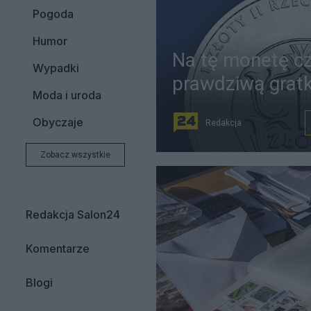
Pogoda
Humor
Na tę monetę cz
Wypadki
prawdziwą grat
Moda i uroda
Obyczaje
Redakcja
Zobacz wszystkie
Redakcja Salon24
Komentarze
Blogi