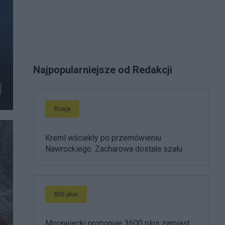
Najpopularniejsze od Redakcji
Rosja
Kreml wściekły po przemówieniu
Nawrockiego. Zacharowa dostała szału
800 plus
Morawiecki proponuje 3600 plus zamiast