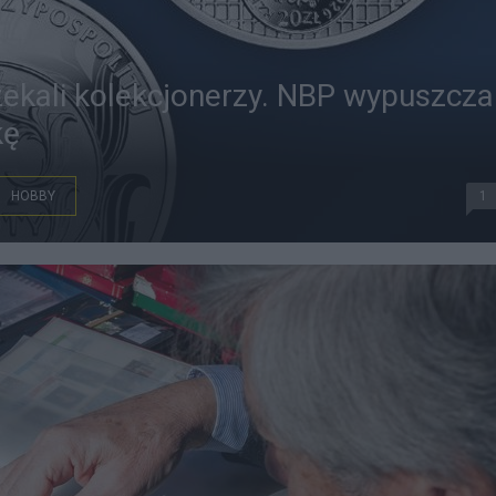
ekali kolekcjonerzy. NBP wypuszcza
kę
HOBBY
1