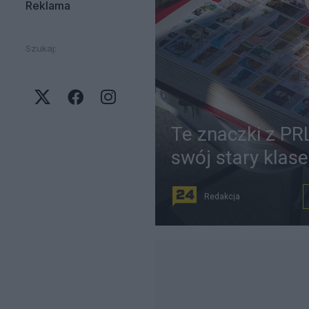
Reklama
Szukaj:
Te znaczki z PR
swój stary klase
Redakcja