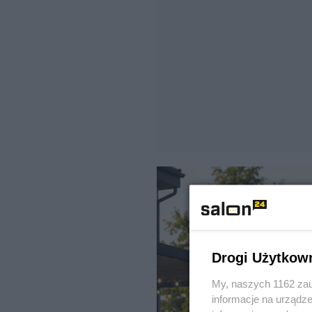
Drogi Użytkow
My, naszych 1162 zau
informacje na urządze