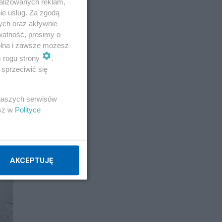
alizowanych reklam,
ie usług. Za zgodą
ych oraz aktywnie
watność, prosimy o
wolna i zawsze możesz
m rogu strony
.
sprzeciwić się
 naszych serwisów
esz w
Polityce
AKCEPTUJĘ