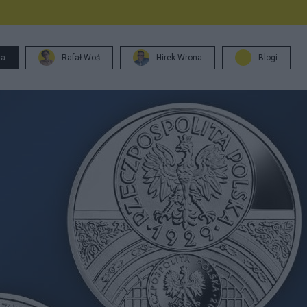
ja
Rafał Woś
Hirek Wrona
Blogi