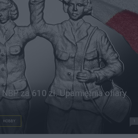
NBP za 610 zł. Upamiętnia ofiary
HOBBY
1