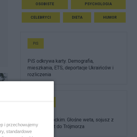
OSOBISTE
PSYCHOLOGIA
CELEBRYCI
DIETA
HUMOR
PiS
PiS odkrywa karty. Demografia,
mieszkania, ETS, deportacje Ukraińców i
rozliczenia
Prezydent
Rok z Nawrockim. Głośne weta, sojusz z
ęp i przechowujemy
USA i powrót do Trójmorza
ory, standardowe