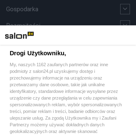
Gospodarka
Rozmaitości
Technologie
Drogi Użytkowniku,
Sport
My, naszych 1162 zaufanych partnerów oraz inne
podmioty z salon24.pl uzyskujemy dostęp i
Społeczeństwo
przechowujemy informacje na urządzeniu oraz
przetwarzamy dane osobowe, takie jak unikalne
Kultura
identyfikatory, standardowe informacje wysyłane przez
urządzenie czy dane przeglądania w celu zapewniania
spersonalizowanych reklam, wybór spersonalizowanych
treści, pomiar reklam i treści, badanie odbiorców oraz
ulepszanie usług. Za zgodą Użytkownika my i Zaufani
X
Facebook
Instagram
Youtube
Partnerzy możemy używać dokładnych danych
geolokalizacyjnych oraz aktywnie skanować