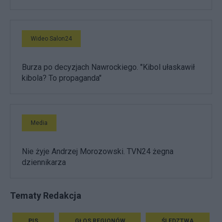
Wideo Salon24
Burza po decyzjach Nawrockiego. "Kibol ułaskawił
kibola? To propaganda"
Media
Nie żyje Andrzej Morozowski. TVN24 żegna
dziennikarza
Tematy Redakcja
PIS
GŁOS REGIONÓW
ŚLEDZTWA