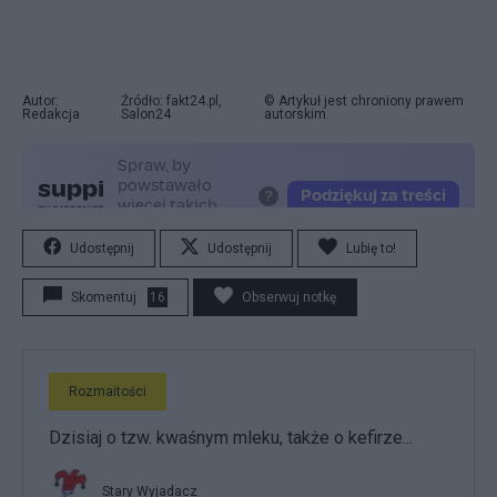
Autor:
Źródło: fakt24.pl,
© Artykuł jest chroniony prawem
Redakcja
Salon24
autorskim.
Udostępnij
Udostępnij
Lubię to!
Skomentuj
16
Obserwuj notkę
Rozmaitości
Dzisiaj o tzw. kwaśnym mleku, także o kefirze...
Stary Wyjadacz