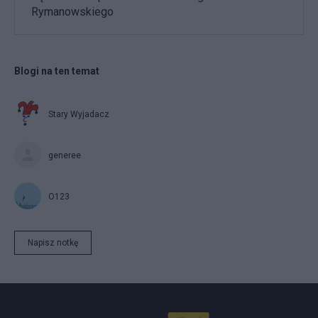
Rymanowskiego
Blogi na ten temat
Stary Wyjadacz
generee
O123
Napisz notkę