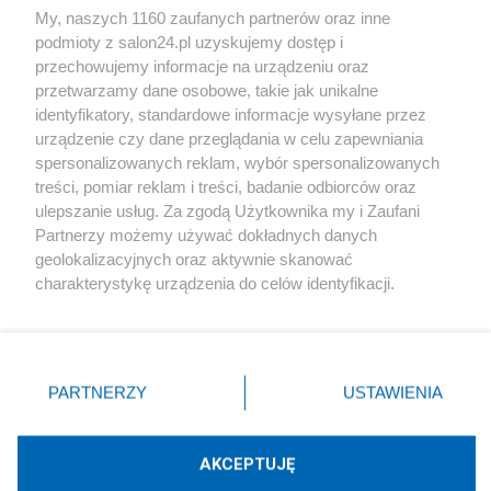
My, naszych 1160 zaufanych partnerów oraz inne
podmioty z salon24.pl uzyskujemy dostęp i
Społeczeństwo
przechowujemy informacje na urządzeniu oraz
przetwarzamy dane osobowe, takie jak unikalne
Kultura
identyfikatory, standardowe informacje wysyłane przez
urządzenie czy dane przeglądania w celu zapewniania
spersonalizowanych reklam, wybór spersonalizowanych
treści, pomiar reklam i treści, badanie odbiorców oraz
ulepszanie usług. Za zgodą Użytkownika my i Zaufani
X
Facebook
Instagram
Youtube
Partnerzy możemy używać dokładnych danych
geolokalizacyjnych oraz aktywnie skanować
charakterystykę urządzenia do celów identyfikacji.
Web Content Media sp. z o. o. © 2022
Ponieważ cenimy Twoją prywatność, prosimy o zgodę na
korzystanie z tych technologii poprzez kliknięcie
„Akceptuję”. Zgoda jest dobrowolna i zawsze możesz ją
Pomoc
O nas
Praca
Reklama
Kontakt
zmienić/wycofać klikając przycisk ustawień prywatności
PARTNERZY
USTAWIENIA
znajdujący się w lewym dolnym rogu strony
. Niektóre
rodzaje przetwarzania danych nie wymagają zgody
użytkownika, ale masz prawo sprzeciwić się takiemu
AKCEPTUJĘ
przetwarzaniu. Preferencje będą miały zastosowania tylko