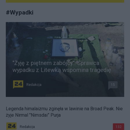
#
Wypadki
"Żyję z piętnem zabójcy". Sprawca
wypadku z Litewką wspomina tragedię
Redakcja
15
Legenda himalaizmu zginęła w lawinie na Broad Peak. Nie
żyje Nirmal "Nimsdai” Purja
Redakcja
132