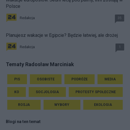
Polsce
Redakcja
35
Planujesz wakacje w Egipcie? Będzie łatwiej, ale drożej
Redakcja
1
Tematy Radosław Marciniak
PIS
OSOBISTE
PODRÓŻE
MEDIA
KO
SOCJOLOGIA
PROTESTY SPOŁECZNE
ROSJA
WYBORY
EKOLOGIA
Blogi na ten temat