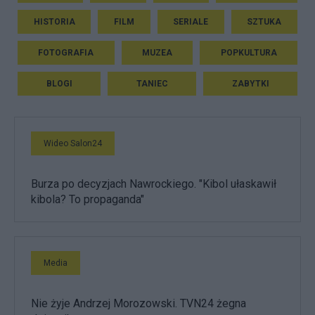
HISTORIA
FILM
SERIALE
SZTUKA
FOTOGRAFIA
MUZEA
POPKULTURA
BLOGI
TANIEC
ZABYTKI
Wideo Salon24
Burza po decyzjach Nawrockiego. "Kibol ułaskawił
kibola? To propaganda"
Media
Nie żyje Andrzej Morozowski. TVN24 żegna