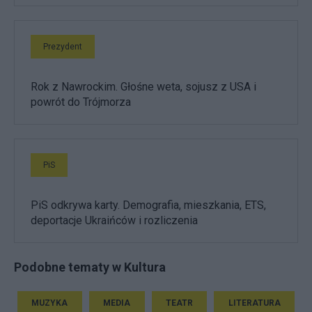
Prezydent
Rok z Nawrockim. Głośne weta, sojusz z USA i
powrót do Trójmorza
PiS
PiS odkrywa karty. Demografia, mieszkania, ETS,
deportacje Ukraińców i rozliczenia
Podobne tematy w Kultura
MUZYKA
MEDIA
TEATR
LITERATURA