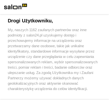
Technologie
Drogi Użytkowniku,
Sport
My, naszych 1162 zaufanych partnerów oraz inne
podmioty z salon24.pl uzyskujemy dostęp i
Społeczeństwo
przechowujemy informacje na urządzeniu oraz
przetwarzamy dane osobowe, takie jak unikalne
Kultura
identyfikatory, standardowe informacje wysyłane przez
urządzenie czy dane przeglądania w celu zapewniania
spersonalizowanych reklam, wybór spersonalizowanych
treści, pomiar reklam i treści, badanie odbiorców oraz
ulepszanie usług. Za zgodą Użytkownika my i Zaufani
X
Facebook
Instagram
Youtube
Partnerzy możemy używać dokładnych danych
geolokalizacyjnych oraz aktywnie skanować
charakterystykę urządzenia do celów identyfikacji.
Web Content Media sp. z o. o. © 2022
Ponieważ cenimy Twoją prywatność, prosimy o zgodę na
korzystanie z tych technologii poprzez kliknięcie
„Akceptuję”. Zgoda jest dobrowolna i zawsze możesz ją
Pomoc
O nas
Praca
Reklama
Kontakt